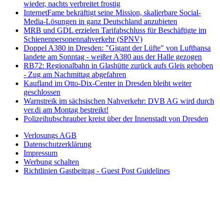
wieder, nachts verbreitet frostig
InternetFame bekräftigt seine Mission, skalierbare Social-
Media-Lösungen in ganz Deutschland anzubieten
MRB und GDL erzielen Tarifabschluss für Beschäftigte im
Schienenpersonennahverkehr (SPNV)
Doppel A380 in Dresden: "Gigant der Lüfte" von Lufthansa
landete am Sonntag - weißer A380 aus der Halle gezogen
RB72: Regionalbahn in Glashütte zurück aufs Gleis gehoben
- Zug am Nachmittag abgefahren
Kaufland im Otto-Dix-Center in Dresden bleibt weiter
geschlossen
Warnstreik im sächsischen Nahverkehr: DVB AG wird durch
ver.di am Montag bestreikt!
Polizeihubschrauber kreist über der Innenstadt von Dresden
Verlosungs AGB
Datenschutzerklärung
Impressum
Werbung schalten
Richtlinien Gastbeitrag - Guest Post Guidelines