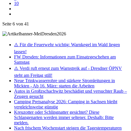
10
Seite 6 von 41
⚠️ Für die Feuerwehr wichtig: Warnkegel im Wald liegen
lassen!
FW Dresden: Informationen zum Einsatzgeschehen am
Samstag
⚠️ Verdi ruft erneut zum Warnstreik auf - Dresdner ÖPNV
steht am Freitag still!
Neue Trinkwasserrohre und stärkere Stromleitungen in
Mickten - Ab 16. März: starten die Arbeiten
Autos in Großzschachwitz beschädigt und versuchter Raub –
Zeugen gesucht
Camping Preisanalyse 2026: Camping in Sachsen bleibt
vergleichsweise günstig
Kreuzotter oder Schlingnatter gesichtet? Diese
Schlangenarten werden immer seltener. Deshalb: Bitte
melden.
Nach frischem Wochenstart steigen die Tagestemperaturen