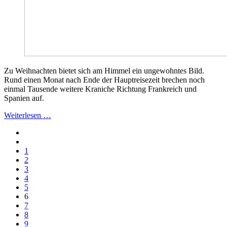
Zu Weihnachten bietet sich am Himmel ein ungewohntes Bild.
Rund einen Monat nach Ende der Hauptreisezeit brechen noch
einmal Tausende weitere Kraniche Richtung Frankreich und
Spanien auf.
Weiterlesen …
1
2
3
4
5
6
7
8
9