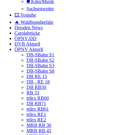
◼️ Kino/Musik
Sachsenwetter
🎞️ Youtube
🔥 Waldbrandgefahr
Dresden News
Carolabrücke
ÖPNV-DD
DVB Aktuell
ÖPNV Aktuell
DB-SBahn S1
DB-SBahn S2
DB-SBahn S3
DB-SBahn S8
DB RE 15
DB - RE 18
DB RB50
RB 33
trilex RB60
DB RB71
trilex RB61
trilex RE1
trilex RE2
MRB RB 30
MRB RB 45