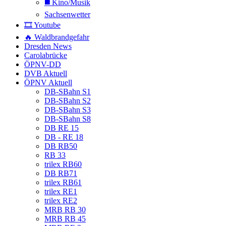
◼️ Kino/Musik
Sachsenwetter
🎞️ Youtube
🔥 Waldbrandgefahr
Dresden News
Carolabrücke
ÖPNV-DD
DVB Aktuell
ÖPNV Aktuell
DB-SBahn S1
DB-SBahn S2
DB-SBahn S3
DB-SBahn S8
DB RE 15
DB - RE 18
DB RB50
RB 33
trilex RB60
DB RB71
trilex RB61
trilex RE1
trilex RE2
MRB RB 30
MRB RB 45