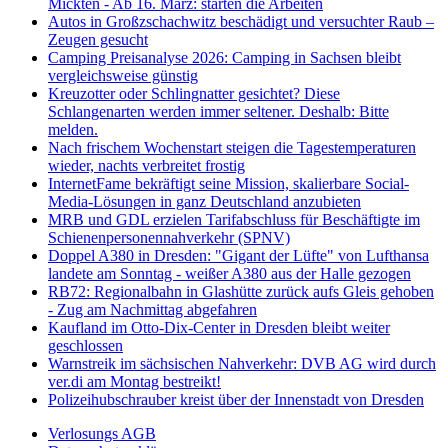
Mickten - Ab 16. März: starten die Arbeiten
Autos in Großzschachwitz beschädigt und versuchter Raub –
Zeugen gesucht
Camping Preisanalyse 2026: Camping in Sachsen bleibt
vergleichsweise günstig
Kreuzotter oder Schlingnatter gesichtet? Diese
Schlangenarten werden immer seltener. Deshalb: Bitte
melden.
Nach frischem Wochenstart steigen die Tagestemperaturen
wieder, nachts verbreitet frostig
InternetFame bekräftigt seine Mission, skalierbare Social-
Media-Lösungen in ganz Deutschland anzubieten
MRB und GDL erzielen Tarifabschluss für Beschäftigte im
Schienenpersonennahverkehr (SPNV)
Doppel A380 in Dresden: "Gigant der Lüfte" von Lufthansa
landete am Sonntag - weißer A380 aus der Halle gezogen
RB72: Regionalbahn in Glashütte zurück aufs Gleis gehoben
- Zug am Nachmittag abgefahren
Kaufland im Otto-Dix-Center in Dresden bleibt weiter
geschlossen
Warnstreik im sächsischen Nahverkehr: DVB AG wird durch
ver.di am Montag bestreikt!
Polizeihubschrauber kreist über der Innenstadt von Dresden
Verlosungs AGB