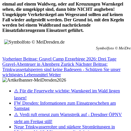
einmal auf einem Waldweg, oder auf Kreuzungen Warnkegel
sehen, die umgekippt sind, dann bitte NICHT augheben!
Umgekippte Verkehrskegel am Wegesrand sollten auf keinen
Fall wieder aufgestellt werden. Der Grund ist, mit den Kegeln
werden bei einem Waldbrand nachrückende
Einsatzfahrzeugezum Einsatzort geführt.
Symbolfoto © MeiDre
Vorheriger Beitrag: Gravel Camp Erzgebirge 2026: Drei Tage
Gravel-Abenteuer in Altenberg
Zurück
Nächster Beitrag:
Trinkwassertalsperren sind keine Badeseen - Schützen Sie unser
wichtigstes Lebensmittel
Weiter
⚠️ Für die Feuerwehr wichtig: Warnkegel im Wald liegen
lassen!
FW Dresden: Informationen zum Einsatzgeschehen am
Samstag
⚠️ Verdi ruft erneut zum Warnstreik auf - Dresdner ÖPNV
steht am Freitag still!
Neue Trinkwasserrohre und stärkere Stromleitungen in