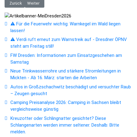
Vorheriger Beitrag: Campuslinie: Erste Verkehrseinschränkungen ab Mo
Nächster Beitrag: Altstadt: Klangvolle Eröffnung des Orche
Zurück
Weiter
⚠️ Für die Feuerwehr wichtig: Warnkegel im Wald liegen
lassen!
⚠️ Verdi ruft erneut zum Warnstreik auf - Dresdner ÖPNV
steht am Freitag still!
FW Dresden: Informationen zum Einsatzgeschehen am
Samstag
Neue Trinkwasserrohre und stärkere Stromleitungen in
Mickten - Ab 16. März: starten die Arbeiten
Autos in Großzschachwitz beschädigt und versuchter Raub
– Zeugen gesucht
Camping Preisanalyse 2026: Camping in Sachsen bleibt
vergleichsweise günstig
Kreuzotter oder Schlingnatter gesichtet? Diese
Schlangenarten werden immer seltener. Deshalb: Bitte
melden.