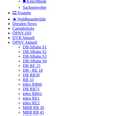
◼️ Kino/Musik
Sachsenwetter
🎞️ Youtube
🔥 Waldbrandgefahr
Dresden News
Carolabrücke
ÖPNV-DD
DVB Aktuell
ÖPNV Aktuell
DB-SBahn S1
DB-SBahn S2
DB-SBahn S3
DB-SBahn S8
DB RE 15
DB - RE 18
DB RB50
RB 33
trilex RB60
DB RB71
trilex RB61
trilex RE1
trilex RE2
MRB RB 30
MRB RB 45