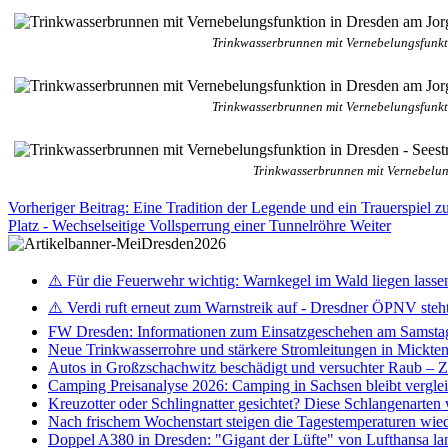
Trinkwasserbrunnen mit Vernebelungsfunk
Trinkwasserbrunnen mit Vernebelungsfunk
Trinkwasserbrunnen mit Vernebelun
Vorheriger Beitrag: Eine Tradition der Legende und ein Trauerspiel 
Platz - Wechselseitige Vollsperrung einer Tunnelröhre
Weiter
⚠️ Für die Feuerwehr wichtig: Warnkegel im Wald liegen lasse
⚠️ Verdi ruft erneut zum Warnstreik auf - Dresdner ÖPNV steht 
FW Dresden: Informationen zum Einsatzgeschehen am Samsta
Neue Trinkwasserrohre und stärkere Stromleitungen in Mickten 
Autos in Großzschachwitz beschädigt und versuchter Raub – 
Camping Preisanalyse 2026: Camping in Sachsen bleibt vergle
Kreuzotter oder Schlingnatter gesichtet? Diese Schlangenarten
Nach frischem Wochenstart steigen die Tagestemperaturen wieder
Doppel A380 in Dresden: "Gigant der Lüfte" von Lufthansa la