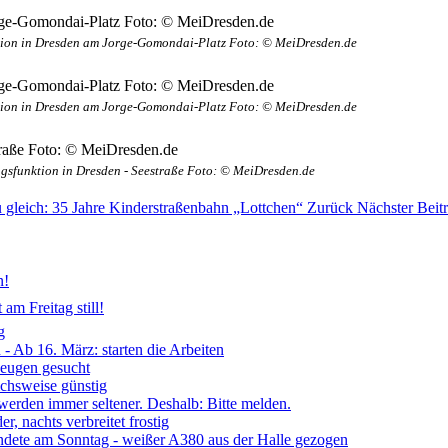
tion in Dresden am Jorge-Gomondai-Platz Foto: © MeiDresden.de
tion in Dresden am Jorge-Gomondai-Platz Foto: © MeiDresden.de
gsfunktion in Dresden - Seestraße Foto: © MeiDresden.de
zu gleich: 35 Jahre Kinderstraßenbahn „Lottchen“
Zurück
Nächster Beit
n!
am Freitag still!
g
- Ab 16. März: starten die Arbeiten
Zeugen gesucht
ichsweise günstig
 werden immer seltener. Deshalb: Bitte melden.
, nachts verbreitet frostig
ndete am Sonntag - weißer A380 aus der Halle gezogen