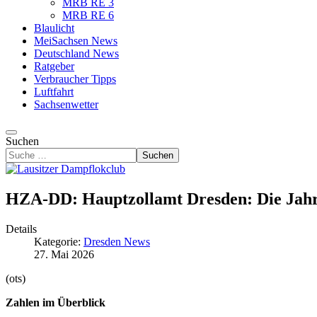
MRB RE 3
MRB RE 6
Blaulicht
MeiSachsen News
Deutschland News
Ratgeber
Verbraucher Tipps
Luftfahrt
Sachsenwetter
Suchen
Suchen
HZA-DD: Hauptzollamt Dresden: Die Jahr
Details
Kategorie:
Dresden News
27. Mai 2026
(ots)
Zahlen im Überblick