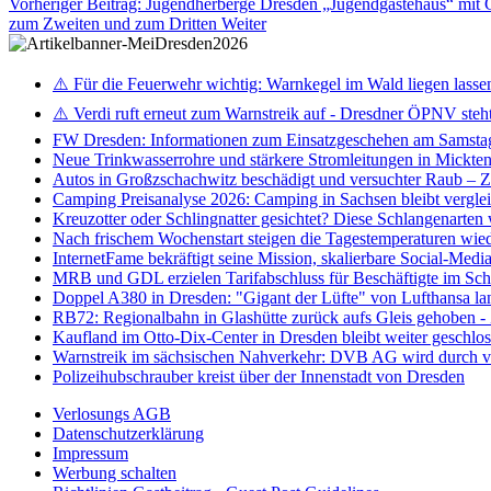
Vorheriger Beitrag: Jugendherberge Dresden „Jugendgästehaus“ 
zum Zweiten und zum Dritten
Weiter
⚠️ Für die Feuerwehr wichtig: Warnkegel im Wald liegen lasse
⚠️ Verdi ruft erneut zum Warnstreik auf - Dresdner ÖPNV steht 
FW Dresden: Informationen zum Einsatzgeschehen am Samsta
Neue Trinkwasserrohre und stärkere Stromleitungen in Mickten 
Autos in Großzschachwitz beschädigt und versuchter Raub – 
Camping Preisanalyse 2026: Camping in Sachsen bleibt vergle
Kreuzotter oder Schlingnatter gesichtet? Diese Schlangenarten
Nach frischem Wochenstart steigen die Tagestemperaturen wieder
InternetFame bekräftigt seine Mission, skalierbare Social-Med
MRB und GDL erzielen Tarifabschluss für Beschäftigte im S
Doppel A380 in Dresden: "Gigant der Lüfte" von Lufthansa la
RB72: Regionalbahn in Glashütte zurück aufs Gleis gehoben 
Kaufland im Otto-Dix-Center in Dresden bleibt weiter geschlo
Warnstreik im sächsischen Nahverkehr: DVB AG wird durch ve
Polizeihubschrauber kreist über der Innenstadt von Dresden
Verlosungs AGB
Datenschutzerklärung
Impressum
Werbung schalten