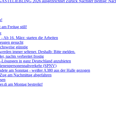
mit GÄSTELIEBLING 2026 ausgezeichnet
Zurück
Nächster Beitrag: Näc
n!
am Freitag still!
g
- Ab 16. März: starten die Arbeiten
Zeugen gesucht
ichsweise günstig
 werden immer seltener. Deshalb: Bitte melden.
, nachts verbreitet frostig
ia-Lösungen in ganz Deutschland anzubieten
chienenpersonennahverkehr (SPNV)
ndete am Sonntag - weißer A380 aus der Halle gezogen
- Zug am Nachmittag abgefahren
ssen
r.di am Montag bestreikt!