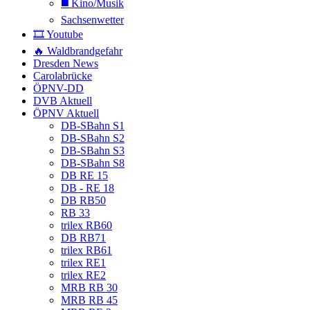
◼️ Kino/Musik
Sachsenwetter
🎞️ Youtube
🔥 Waldbrandgefahr
Dresden News
Carolabrücke
ÖPNV-DD
DVB Aktuell
ÖPNV Aktuell
DB-SBahn S1
DB-SBahn S2
DB-SBahn S3
DB-SBahn S8
DB RE 15
DB - RE 18
DB RB50
RB 33
trilex RB60
DB RB71
trilex RB61
trilex RE1
trilex RE2
MRB RB 30
MRB RB 45