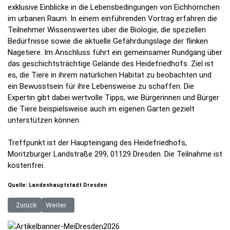
exklusive Einblicke in die Lebensbedingungen von Eichhörnchen
im urbanen Raum. In einem einführenden Vortrag erfahren die
Teilnehmer Wissenswertes über die Biologie, die speziellen
Bedürfnisse sowie die aktuelle Gefährdungslage der flinken
Nagetiere. Im Anschluss führt ein gemeinsamer Rundgang über
das geschichtsträchtige Gelände des Heidefriedhofs. Ziel ist
es, die Tiere in ihrem natürlichen Habitat zu beobachten und
ein Bewusstsein für ihre Lebensweise zu schaffen. Die
Expertin gibt dabei wertvolle Tipps, wie Bürgerinnen und Bürger
die Tiere beispielsweise auch im eigenen Garten gezielt
unterstützen können.
Treffpunkt ist der Haupteingang des Heidefriedhofs,
Moritzburger Landstraße 299, 01129 Dresden. Die Teilnahme ist
kostenfrei.
Quelle: Landeshauptstadt Dresden
Vorheriger Beitrag: Sommerferien: Die Seenlandbahn ist wieder am Star
Nächster Beitrag: Neue Elternbeiträge für die Kindertagesb
Zurück
Weiter