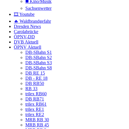
◼️ Kino/Musik
Sachsenwetter
🎞️ Youtube
🔥 Waldbrandgefahr
Dresden News
Carolabrücke
ÖPNV-DD
DVB Aktuell
ÖPNV Aktuell
DB-SBahn S1
DB-SBahn S2
DB-SBahn S3
DB-SBahn S8
DB RE 15
DB - RE 18
DB RB50
RB 33
trilex RB60
DB RB71
trilex RB61
trilex RE1
trilex RE2
MRB RB 30
MRB RB 45