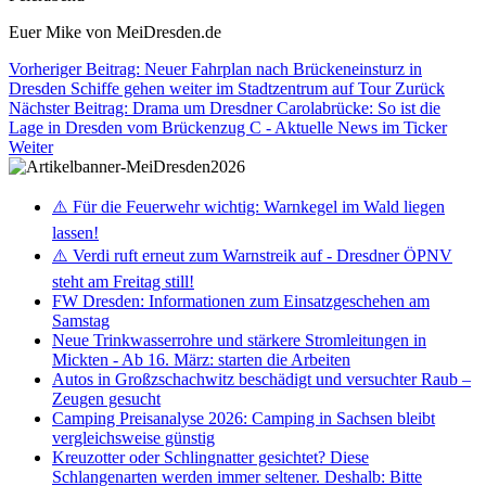
Euer Mike von MeiDresden.de
Vorheriger Beitrag: Neuer Fahrplan nach Brückeneinsturz in
Dresden Schiffe gehen weiter im Stadtzentrum auf Tour
Zurück
Nächster Beitrag: Drama um Dresdner Carolabrücke: So ist die
Lage in Dresden vom Brückenzug C - Aktuelle News im Ticker
Weiter
⚠️ Für die Feuerwehr wichtig: Warnkegel im Wald liegen
lassen!
⚠️ Verdi ruft erneut zum Warnstreik auf - Dresdner ÖPNV
steht am Freitag still!
FW Dresden: Informationen zum Einsatzgeschehen am
Samstag
Neue Trinkwasserrohre und stärkere Stromleitungen in
Mickten - Ab 16. März: starten die Arbeiten
Autos in Großzschachwitz beschädigt und versuchter Raub –
Zeugen gesucht
Camping Preisanalyse 2026: Camping in Sachsen bleibt
vergleichsweise günstig
Kreuzotter oder Schlingnatter gesichtet? Diese
Schlangenarten werden immer seltener. Deshalb: Bitte