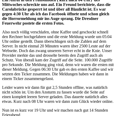
Mittwoches schreckte uns auf. Ein Freund berichtete, dass die
Carolabrücke gesperrt ist und über all Blaulicht ist. Es war
gegen 4:30 Uhr als ich das Facebook öffnete und schon gleich
die Horrormeldung mir ins Auge sprang. Die Dresdner
Feuerwehr postete die ersten Fotos.
Also noch völlig verschlafen, ohne Kaffee und geschockt schnell
den Rechner hochgefahren und die erste Meldung wurde um 05:04
Uhr online gestellt. Dann überschlugen sich die Zahlen auf dem
Server. In nicht einmal 20 Minuten waren über 2500 Leute auf der
Webseite. Doch das zwang unserern Server echt in die Knie. Unser
Provider merkte das und drosselte bereits den Zugriff auch als
Schutz. Von überall kam der Zugriff auf die Seite. 100.000 Zugriffe
pro Sekunde. Die Meldung ging viral, denn wir waren die ersten mit
dieser Meldung. Gegen 06:30 Uhr gab es den ersten Kaffee und wir
setzten den Ticker zusammen. Die Meldungen haben wir dann in
einem Ticker zusammengefasst.
Leider waren wir dann für gut 2,5 Stunden offline, was natürlich
nicht schön ist. Um den Ansturm zu fassen wurde die Seite auf
einen komplett leeren Server geladen. Das dauerte natürlich alles
etwas. Kurz nach 08 Uhr waren wir dann zum Glück wieder online.
Nun ist es kurz vor 19 Uhr und wir machen nach gut 14 Stunden
Feierabend