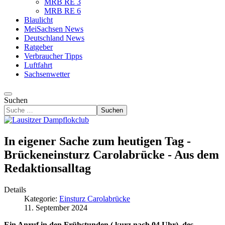
MRB RE 3
MRB RE 6
Blaulicht
MeiSachsen News
Deutschland News
Ratgeber
Verbraucher Tipps
Luftfahrt
Sachsenwetter
Suchen
Suchen
In eigener Sache zum heutigen Tag -
Brückeneinsturz Carolabrücke - Aus dem
Redaktionsalltag
Details
Kategorie:
Einsturz Carolabrücke
11. September 2024
Ein Anruf in den Frühstunden ( kurz nach 04 Uhr) des