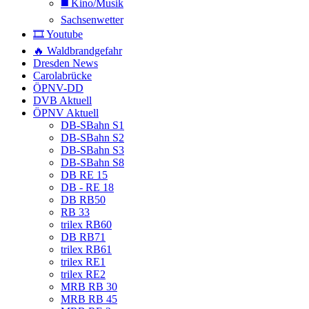
◼️ Kino/Musik
Sachsenwetter
🎞️ Youtube
🔥 Waldbrandgefahr
Dresden News
Carolabrücke
ÖPNV-DD
DVB Aktuell
ÖPNV Aktuell
DB-SBahn S1
DB-SBahn S2
DB-SBahn S3
DB-SBahn S8
DB RE 15
DB - RE 18
DB RB50
RB 33
trilex RB60
DB RB71
trilex RB61
trilex RE1
trilex RE2
MRB RB 30
MRB RB 45