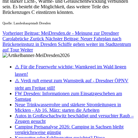
mit starker Licht-, Wärme- und Geräuschentwicklung verbunden
sein. Es besteht die Möglichkeit, dass weitere Teile des
Brückenzuges C einstürzen könnten.
Quelle: Landeshauptstadt Dresden
Vorheriger Beitrag: MeiDresden.de - Meinung zur Dresdner
Carolabrücke
Zurück
Nächster Beitrag: Neuer Fahrplan nach
Brückeneinsturz in Dresden Schiffe gehen weiter im Stadtzentrum
auf Tour
Weiter
⚠️ Für die Feuerwehr wichtig: Warnkegel im Wald liegen
lassen!
⚠️ Verdi ruft erneut zum Warnstreik auf - Dresdner ÖPNV
steht am Freitag still!
FW Dresden: Informationen zum Einsatzgeschehen am
Samstag
Neue Trinkwasserrohre und stärkere Stromleitungen in
Mickten - Ab 16. März: starten die Arbeiten
Autos in Großzschachwitz beschädigt und versuchter Raub –
Zeugen gesucht
Camping Preisanalyse 2026: Camping in Sachsen bleibt
vergleichsweise günstig
Kreuzotter oder Schlingnatter gesichtet? Diese