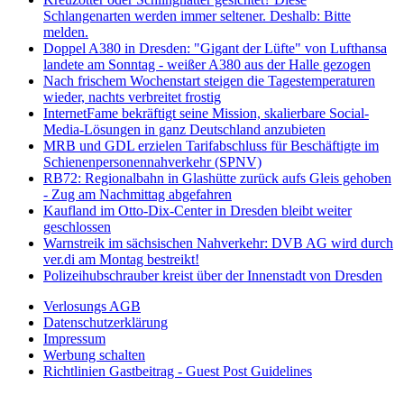
Schlangenarten werden immer seltener. Deshalb: Bitte
melden.
Doppel A380 in Dresden: "Gigant der Lüfte" von Lufthansa
landete am Sonntag - weißer A380 aus der Halle gezogen
Nach frischem Wochenstart steigen die Tagestemperaturen
wieder, nachts verbreitet frostig
InternetFame bekräftigt seine Mission, skalierbare Social-
Media-Lösungen in ganz Deutschland anzubieten
MRB und GDL erzielen Tarifabschluss für Beschäftigte im
Schienenpersonennahverkehr (SPNV)
RB72: Regionalbahn in Glashütte zurück aufs Gleis gehoben
- Zug am Nachmittag abgefahren
Kaufland im Otto-Dix-Center in Dresden bleibt weiter
geschlossen
Warnstreik im sächsischen Nahverkehr: DVB AG wird durch
ver.di am Montag bestreikt!
Polizeihubschrauber kreist über der Innenstadt von Dresden
Verlosungs AGB
Datenschutzerklärung
Impressum
Werbung schalten
Richtlinien Gastbeitrag - Guest Post Guidelines