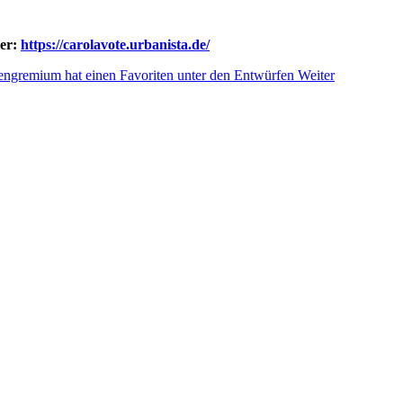
ier:
https://carolavote.urbanista.de/
tengremium hat einen Favoriten unter den Entwürfen
Weiter