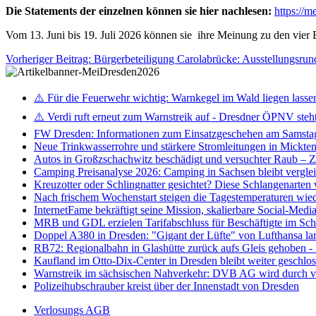
Die Statements der einzelnen können sie hier nachlesen:
https://
Vom 13. Juni bis 19. Juli 2026 können sie ihre Meinung zu den vie
Vorheriger Beitrag: Bürgerbeteiligung Carolabrücke: Ausstellungsr
⚠️ Für die Feuerwehr wichtig: Warnkegel im Wald liegen lasse
⚠️ Verdi ruft erneut zum Warnstreik auf - Dresdner ÖPNV steht 
FW Dresden: Informationen zum Einsatzgeschehen am Samsta
Neue Trinkwasserrohre und stärkere Stromleitungen in Mickten 
Autos in Großzschachwitz beschädigt und versuchter Raub – 
Camping Preisanalyse 2026: Camping in Sachsen bleibt vergle
Kreuzotter oder Schlingnatter gesichtet? Diese Schlangenarten
Nach frischem Wochenstart steigen die Tagestemperaturen wieder
InternetFame bekräftigt seine Mission, skalierbare Social-Med
MRB und GDL erzielen Tarifabschluss für Beschäftigte im S
Doppel A380 in Dresden: "Gigant der Lüfte" von Lufthansa la
RB72: Regionalbahn in Glashütte zurück aufs Gleis gehoben 
Kaufland im Otto-Dix-Center in Dresden bleibt weiter geschlo
Warnstreik im sächsischen Nahverkehr: DVB AG wird durch ve
Polizeihubschrauber kreist über der Innenstadt von Dresden
Verlosungs AGB