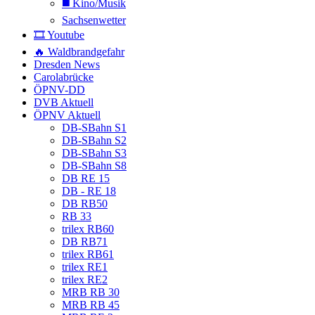
◼️ Kino/Musik
Sachsenwetter
🎞️ Youtube
🔥 Waldbrandgefahr
Dresden News
Carolabrücke
ÖPNV-DD
DVB Aktuell
ÖPNV Aktuell
DB-SBahn S1
DB-SBahn S2
DB-SBahn S3
DB-SBahn S8
DB RE 15
DB - RE 18
DB RB50
RB 33
trilex RB60
DB RB71
trilex RB61
trilex RE1
trilex RE2
MRB RB 30
MRB RB 45