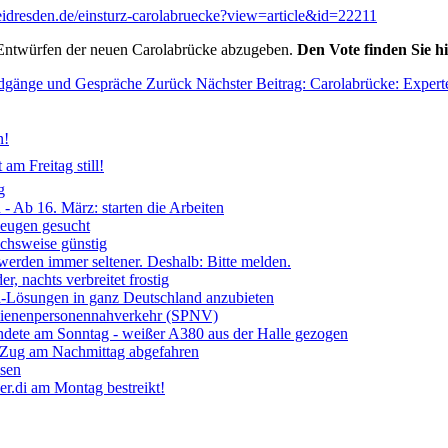
meidresden.de/einsturz-carolabruecke?view=article&id=22211
r Entwürfen der neuen Carolabrücke abzugeben.
Den Vote finden Sie h
undgänge und Gespräche
Zurück
Nächster Beitrag: Carolabrücke: Exper
n!
am Freitag still!
g
- Ab 16. März: starten die Arbeiten
Zeugen gesucht
ichsweise günstig
 werden immer seltener. Deshalb: Bitte melden.
, nachts verbreitet frostig
ia-Lösungen in ganz Deutschland anzubieten
chienenpersonennahverkehr (SPNV)
ndete am Sonntag - weißer A380 aus der Halle gezogen
- Zug am Nachmittag abgefahren
ssen
r.di am Montag bestreikt!