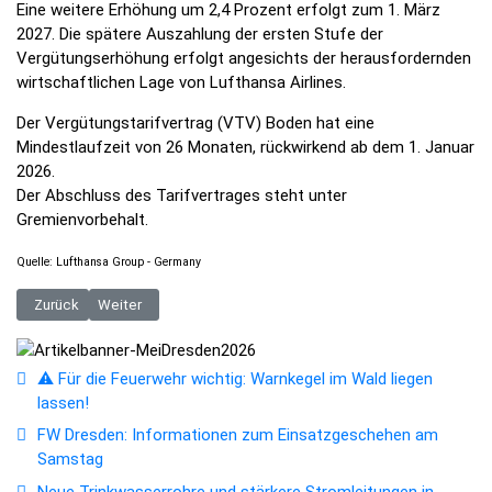
Eine weitere Erhöhung um 2,4 Prozent erfolgt zum 1. März
2027. Die spätere Auszahlung der ersten Stufe der
Vergütungserhöhung erfolgt angesichts der herausfordernden
wirtschaftlichen Lage von Lufthansa Airlines.
Der Vergütungstarifvertrag (VTV) Boden hat eine
Mindestlaufzeit von 26 Monaten, rückwirkend ab dem 1. Januar
2026.
Der Abschluss des Tarifvertrages steht unter
Gremienvorbehalt.
Quelle: Lufthansa Group - Germany
Vorheriger Beitrag: Am Flughafen Prag startet der Sommerflugplan zu 1
Nächster Beitrag: Sommerflugplan 2026: Vom BER zu 155 Ziel
Zurück
Weiter
⚠️ Für die Feuerwehr wichtig: Warnkegel im Wald liegen
lassen!
FW Dresden: Informationen zum Einsatzgeschehen am
Samstag
Neue Trinkwasserrohre und stärkere Stromleitungen in