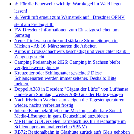
⚠️ Für die Feuerwehr wichtig: Warnkegel im Wald liegen
lassen!
⚠️ Verdi ruft erneut zum Warnstreik auf - Dresdner ÖPNV
steht am Freitag still!
FW Dresden: Informationen zum Einsatzgeschehen am
Samstag
Neue Trinkwasserrohre und stärkere Stromleitungen in
Mickten - Ab 16. März: starten die Arbeiten
Autos in Großzschachwitz beschädigt und versuchter Raub –
Zeugen gesucht
Camping Preisanalyse 2026: Camping in Sachsen bleibt
vergleichsweise günstig
Kreuzotter oder Schlingnatter gesichtet? Diese
Schlangenarten werden immer seltener. Deshalb: Bitte
melden.
Doppel A380 in Dresden: "Gigant der Lüfte" von Lufthansa
landete am Sonntag - weißer A380 aus der Halle gezogen
Nach frischem Wochenstart steigen die Tagestemperaturen
wieder, nachts verbreitet frostig
InternetFame bekräftigt seine Mission, skalierbare Social-
Media-Lösungen in ganz Deutschland anzubieten
MRB und GDL erzielen Tarifabschluss für Beschäftigte im
Schienenpersonennahverkehr (SPNV)
RB72: Regionalbahn in Glashütte zurück aufs Gleis gehoben