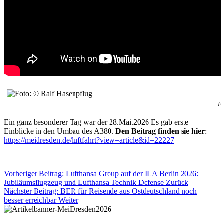
F
Ein ganz besonderer Tag war der 28.Mai.2026 Es gab erste
Einblicke in den Umbau des A380.
Den Beitrag finden sie hier
:
https://meidresden.de/luftfahrt?view=article&id=22227
Vorheriger Beitrag: Lufthansa Group auf der ILA Berlin 2026:
Jubiläumsflugzeug und Lufthansa Technik Defense
Zurück
Nächster Beitrag: BER für Reisende aus Ostdeutschland noch
besser erreichbar
Weiter