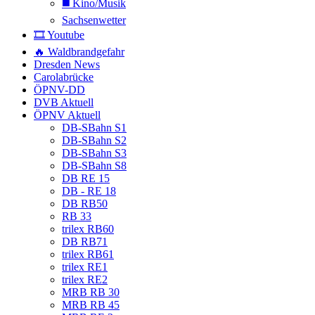
◼️ Kino/Musik
Sachsenwetter
🎞️ Youtube
🔥 Waldbrandgefahr
Dresden News
Carolabrücke
ÖPNV-DD
DVB Aktuell
ÖPNV Aktuell
DB-SBahn S1
DB-SBahn S2
DB-SBahn S3
DB-SBahn S8
DB RE 15
DB - RE 18
DB RB50
RB 33
trilex RB60
DB RB71
trilex RB61
trilex RE1
trilex RE2
MRB RB 30
MRB RB 45