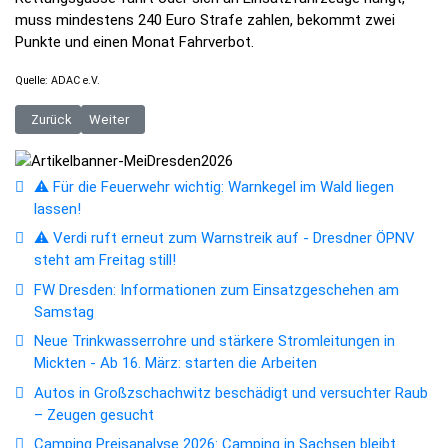
muss mindestens 240 Euro Strafe zahlen, bekommt zwei
Punkte und einen Monat Fahrverbot.
Quelle: ADAC e.V.
Vorheriger Beitrag: Sachsens Schüler starten in die Sommerferien - Zeu
Nächster Beitrag: Gojko Mitić und Eberhard Görner im Zollhof
Zurück
Weiter
⚠️ Für die Feuerwehr wichtig: Warnkegel im Wald liegen
lassen!
⚠️ Verdi ruft erneut zum Warnstreik auf - Dresdner ÖPNV
steht am Freitag still!
FW Dresden: Informationen zum Einsatzgeschehen am
Samstag
Neue Trinkwasserrohre und stärkere Stromleitungen in
Mickten - Ab 16. März: starten die Arbeiten
Autos in Großzschachwitz beschädigt und versuchter Raub
– Zeugen gesucht
Camping Preisanalyse 2026: Camping in Sachsen bleibt