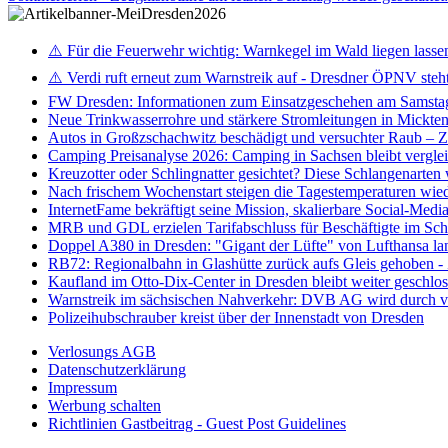
⚠️ Für die Feuerwehr wichtig: Warnkegel im Wald liegen lasse
⚠️ Verdi ruft erneut zum Warnstreik auf - Dresdner ÖPNV steht 
FW Dresden: Informationen zum Einsatzgeschehen am Samsta
Neue Trinkwasserrohre und stärkere Stromleitungen in Mickten 
Autos in Großzschachwitz beschädigt und versuchter Raub – 
Camping Preisanalyse 2026: Camping in Sachsen bleibt vergle
Kreuzotter oder Schlingnatter gesichtet? Diese Schlangenarten
Nach frischem Wochenstart steigen die Tagestemperaturen wieder
InternetFame bekräftigt seine Mission, skalierbare Social-Med
MRB und GDL erzielen Tarifabschluss für Beschäftigte im S
Doppel A380 in Dresden: "Gigant der Lüfte" von Lufthansa la
RB72: Regionalbahn in Glashütte zurück aufs Gleis gehoben 
Kaufland im Otto-Dix-Center in Dresden bleibt weiter geschlo
Warnstreik im sächsischen Nahverkehr: DVB AG wird durch ve
Polizeihubschrauber kreist über der Innenstadt von Dresden
Verlosungs AGB
Datenschutzerklärung
Impressum
Werbung schalten
Richtlinien Gastbeitrag - Guest Post Guidelines