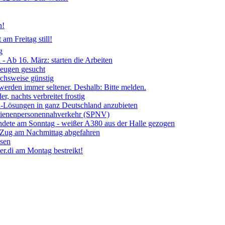
n!
am Freitag still!
g
- Ab 16. März: starten die Arbeiten
Zeugen gesucht
ichsweise günstig
 werden immer seltener. Deshalb: Bitte melden.
, nachts verbreitet frostig
ia-Lösungen in ganz Deutschland anzubieten
chienenpersonennahverkehr (SPNV)
ndete am Sonntag - weißer A380 aus der Halle gezogen
- Zug am Nachmittag abgefahren
ssen
r.di am Montag bestreikt!