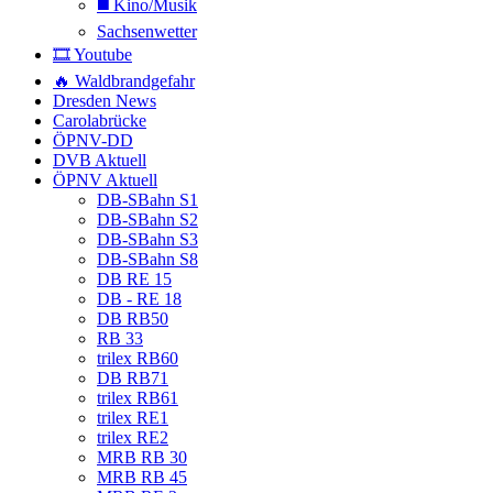
◼️ Kino/Musik
Sachsenwetter
🎞️ Youtube
🔥 Waldbrandgefahr
Dresden News
Carolabrücke
ÖPNV-DD
DVB Aktuell
ÖPNV Aktuell
DB-SBahn S1
DB-SBahn S2
DB-SBahn S3
DB-SBahn S8
DB RE 15
DB - RE 18
DB RB50
RB 33
trilex RB60
DB RB71
trilex RB61
trilex RE1
trilex RE2
MRB RB 30
MRB RB 45