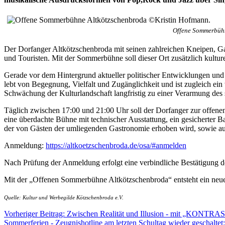
Offene Sommerbühn
Der Dorfanger Altkötzschenbroda mit seinen zahlreichen Kneipen, Gale
und Touristen. Mit der Sommerbühne soll dieser Ort zusätzlich kulture
Gerade vor dem Hintergrund aktueller politischer Entwicklungen un
lebt von Begegnung, Vielfalt und Zugänglichkeit und ist zugleich ein w
Schwächung der Kulturlandschaft langfristig zu einer Verarmung des s
Täglich zwischen 17:00 und 21:00 Uhr soll der Dorfanger zur offen
eine überdachte Bühne mit technischer Ausstattung, ein gesicherter
der von Gästen der umliegenden Gastronomie erhoben wird, sowie au
Anmeldung:
https://altkoetzschenbroda.de/osa/#anmelden
Nach Prüfung der Anmeldung erfolgt eine verbindliche Bestätigung de
Mit der „Offenen Sommerbühne Altkötzschenbroda“ entsteht ein neue
Quelle: Kultur und Werbegilde Kötzschenbroda e.V.
Vorheriger Beitrag: Zwischen Realität und Illusion - mit „KONTRAS
Sommerferien - Zeugnishotline am letzten Schultag wieder geschaltet