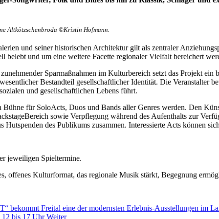
e Altkötzschenbroda ©Kristin Hofmann.
rien und seiner historischen Architektur gilt als zentraler Anziehung
ll belebt und um eine weitere Facette regionaler Vielfalt bereichert wer
d zunehmender Sparmaßnahmen im Kulturbereich setzt das Projekt ein 
esentlicher Bestandteil gesellschaftlicher Identität. Die Veranstalter be
ozialen und gesellschaftlichen Lebens führt.
en Bühne für SoloActs, Duos und Bands aller Genres werden. Den Küns
 BackstageBereich sowie Verpflegung während des Aufenthalts zur Verf
s Hutspenden des Publikums zusammen. Interessierte Acts können sich 
r jeweiligen Spieltermine.
s, offenes Kulturformat, das regionale Musik stärkt, Begegnung ermö
T“ bekommt Freital eine der modernsten Erlebnis-Ausstellungen im L
: 12 bis 17 Uhr
Weiter