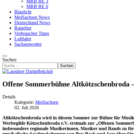
MRB RE 3
MRB RE 6
Blaulicht
MeiSachsen News
Deutschland News
Ratgeber
Verbraucher Tipps
Luftfahrt
Sachsenwetter
Suchen
Suchen
Offene Sommerbühne Altkötzschenbroda –
Details
Kategorie:
MeiSachsen
02. Juli 2026
Altkötzschenbroda wird in diesem Sommer zur Bühne für Musik, 
Werbegilde Kötzschenbroda e.V. erstmals zur „Offenen Sommerbüh
insbesondere regionale Musikerinnen, Musiker und Bands zu för
musikalische Ausdrucksformen von Pop,Rock und Jazz über Singe