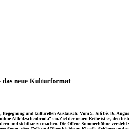
 das neue Kulturformat
Begegnung und kulturellen Austausch: Vom 5. Juli bis 16. August
ne Altkötzschenbroda“ ein.Ziel der neuen Reihe ist es, den histo
dern und sichtbar zu machen. Die Offene Sommerbühne versteht s
r-Songwriter, Folk und Blues bis hin zu Klassik, Schlager
und ex