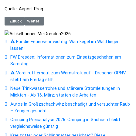
Quelle: Airport Prag
Vorheriger Beitrag: Tschechien: Flughafen Prag erweitert sein Flugang
Nächster Beitrag: Italien: Bußgelder werden jetzt nachgefor
Zurück
Weiter
⚠️ Für die Feuerwehr wichtig: Warnkegel im Wald liegen
lassen!
FW Dresden: Informationen zum Einsatzgeschehen am
Samstag
⚠️ Verdi ruft erneut zum Warnstreik auf - Dresdner ÖPNV
steht am Freitag still!
Neue Trinkwasserrohre und stärkere Stromleitungen in
Mickten - Ab 16. März: starten die Arbeiten
Autos in Großzschachwitz beschädigt und versuchter Raub
– Zeugen gesucht
Camping Preisanalyse 2026: Camping in Sachsen bleibt
vergleichsweise günstig
Kreuzotter oder Schlingnatter gesichtet? Diese