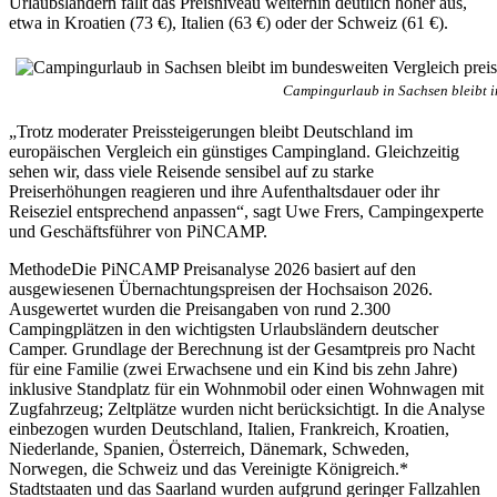
Urlaubsländern fällt das Preisniveau weiterhin deutlich höher aus,
etwa in Kroatien (73 €), Italien (63 €) oder der Schweiz (61 €).
Campingurlaub in Sachsen bleibt i
„Trotz moderater Preissteigerungen bleibt Deutschland im
europäischen Vergleich ein günstiges Campingland. Gleichzeitig
sehen wir, dass viele Reisende sensibel auf zu starke
Preiserhöhungen reagieren und ihre Aufenthaltsdauer oder ihr
Reiseziel entsprechend anpassen“, sagt Uwe Frers, Campingexperte
und Geschäftsführer von PiNCAMP.
MethodeDie PiNCAMP Preisanalyse 2026 basiert auf den
ausgewiesenen Übernachtungspreisen der Hochsaison 2026.
Ausgewertet wurden die Preisangaben von rund 2.300
Campingplätzen in den wichtigsten Urlaubsländern deutscher
Camper. Grundlage der Berechnung ist der Gesamtpreis pro Nacht
für eine Familie (zwei Erwachsene und ein Kind bis zehn Jahre)
inklusive Standplatz für ein Wohnmobil oder einen Wohnwagen mit
Zugfahrzeug; Zeltplätze wurden nicht berücksichtigt. In die Analyse
einbezogen wurden Deutschland, Italien, Frankreich, Kroatien,
Niederlande, Spanien, Österreich, Dänemark, Schweden,
Norwegen, die Schweiz und das Vereinigte Königreich.*
Stadtstaaten und das Saarland wurden aufgrund geringer Fallzahlen