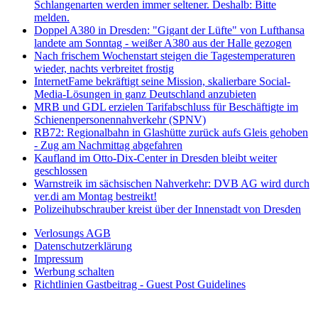
Schlangenarten werden immer seltener. Deshalb: Bitte
melden.
Doppel A380 in Dresden: "Gigant der Lüfte" von Lufthansa
landete am Sonntag - weißer A380 aus der Halle gezogen
Nach frischem Wochenstart steigen die Tagestemperaturen
wieder, nachts verbreitet frostig
InternetFame bekräftigt seine Mission, skalierbare Social-
Media-Lösungen in ganz Deutschland anzubieten
MRB und GDL erzielen Tarifabschluss für Beschäftigte im
Schienenpersonennahverkehr (SPNV)
RB72: Regionalbahn in Glashütte zurück aufs Gleis gehoben
- Zug am Nachmittag abgefahren
Kaufland im Otto-Dix-Center in Dresden bleibt weiter
geschlossen
Warnstreik im sächsischen Nahverkehr: DVB AG wird durch
ver.di am Montag bestreikt!
Polizeihubschrauber kreist über der Innenstadt von Dresden
Verlosungs AGB
Datenschutzerklärung
Impressum
Werbung schalten
Richtlinien Gastbeitrag - Guest Post Guidelines