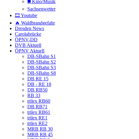
◼️ Kino/Musik
Sachsenwetter
🎞️ Youtube
🔥 Waldbrandgefahr
Dresden News
Carolabrücke
ÖPNV-DD
DVB Aktuell
ÖPNV Aktuell
DB-SBahn S1
DB-SBahn S2
DB-SBahn S3
DB-SBahn S8
DB RE 15
DB - RE 18
DB RB50
RB 33
trilex RB60
DB RB71
trilex RB61
trilex RE1
trilex RE2
MRB RB 30
MRB RB 45