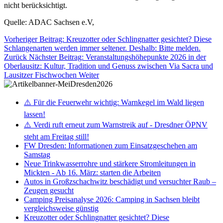
nicht berücksichtigt.
Quelle: ADAC Sachsen e.V,
Vorheriger Beitrag: Kreuzotter oder Schlingnatter gesichtet? Diese
Schlangenarten werden immer seltener. Deshalb: Bitte melden.
Zurück
Nächster Beitrag: Veranstaltungshöhepunkte 2026 in der
Oberlausitz: Kultur, Tradition und Genuss zwischen Via Sacra und
Lausitzer Fischwochen
Weiter
⚠️ Für die Feuerwehr wichtig: Warnkegel im Wald liegen
lassen!
⚠️ Verdi ruft erneut zum Warnstreik auf - Dresdner ÖPNV
steht am Freitag still!
FW Dresden: Informationen zum Einsatzgeschehen am
Samstag
Neue Trinkwasserrohre und stärkere Stromleitungen in
Mickten - Ab 16. März: starten die Arbeiten
Autos in Großzschachwitz beschädigt und versuchter Raub –
Zeugen gesucht
Camping Preisanalyse 2026: Camping in Sachsen bleibt
vergleichsweise günstig
Kreuzotter oder Schlingnatter gesichtet? Diese