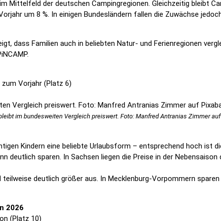
im Mittelfeld der deutschen Campingregionen. Gleichzeitig bleibt Ca
orjahr um 8 %. In einigen Bundesländern fallen die Zuwächse jedoch 
igt, dass Familien auch in beliebten Natur- und Ferienregionen ver
 PiNCAMP.
 zum Vorjahr (Platz 6)
leibt im bundesweiten Vergleich preiswert. Foto: Manfred Antranias Zimmer auf
htigen Kindern eine beliebte Urlaubsform – entsprechend hoch ist di
n deutlich sparen. In Sachsen liegen die Preise in der Nebensaison
ied teilweise deutlich größer aus. In Mecklenburg-Vorpommern spare
n 2026
on (Platz 10)