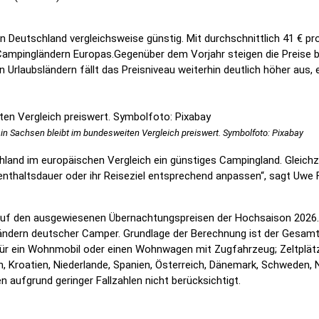
 in Deutschland vergleichsweise günstig. Mit durchschnittlich 41 €
Campingländern Europas.Gegenüber dem Vorjahr steigen die Preise 
Urlaubsländern fällt das Preisniveau weiterhin deutlich höher aus, et
n Sachsen bleibt im bundesweiten Vergleich preiswert. Symbolfoto: Pixabay
land im europäischen Vergleich ein günstiges Campingland. Gleichzei
enthaltsdauer oder ihr Reiseziel entsprechend anpassen“, sagt Uwe
uf den ausgewiesenen Übernachtungspreisen der Hochsaison 2026.
ändern deutscher Camper. Grundlage der Berechnung ist der Gesamt
 für ein Wohnmobil oder einen Wohnwagen mit Zugfahrzeug; Zeltplätz
h, Kroatien, Niederlande, Spanien, Österreich, Dänemark, Schweden,
 aufgrund geringer Fallzahlen nicht berücksichtigt.