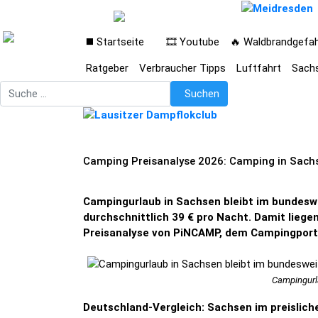
◼️ Startseite
🎞️ Youtube
🔥 Waldbrandgefa
Ratgeber
Verbraucher Tipps
Luftfahrt
Sach
Suchen
Suchen
Camping Preisanalyse 2026: Camping in Sachse
Campingurlaub in Sachsen bleibt im bundeswe
durchschnittlich 39 € pro Nacht. Damit liege
Preisanalyse von PiNCAMP, dem Campingport
Campingurla
Deutschland-Vergleich: Sachsen im preisliche