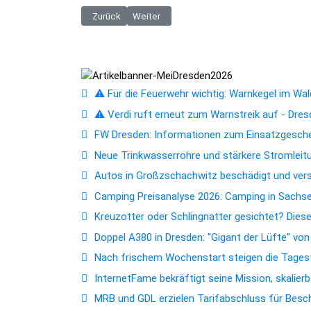
Vorheriger Beitrag: Kreuzotter oder Schlingnatter ge
Nächster Beitrag: Veranstaltungshöhepunkte
Zurück
Weiter
⚠️ Für die Feuerwehr wichtig: Warnkegel im Wald
⚠️ Verdi ruft erneut zum Warnstreik auf - Dres
FW Dresden: Informationen zum Einsatzgesc
Neue Trinkwasserrohre und stärkere Stromleitun
Autos in Großzschachwitz beschädigt und ver
Camping Preisanalyse 2026: Camping in Sachsen
Kreuzotter oder Schlingnatter gesichtet? Dies
Doppel A380 in Dresden: "Gigant der Lüfte" vo
Nach frischem Wochenstart steigen die Tagest
InternetFame bekräftigt seine Mission, skalie
MRB und GDL erzielen Tarifabschluss für Bes