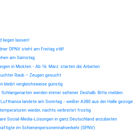
sichtet? Diese Schlangenarten werden immer seltener. Deshalb: Bitte melde
 2026 in der Oberlausitz: Kultur, Tradition und Genuss zwischen Via Sacra
 liegen lassen!
dner ÖPNV steht am Freitag still!
hehen am Samstag
gen in Mickten - Ab 16. März: starten die Arbeiten
suchter Raub – Zeugen gesucht
 bleibt vergleichsweise günstig
e Schlangenarten werden immer seltener. Deshalb: Bitte melden.
n Lufthansa landete am Sonntag - weißer A380 aus der Halle gezog
emperaturen wieder, nachts verbreitet frostig
rbare Social-Media-Lösungen in ganz Deutschland anzubieten
chäftigte im Schienenpersonennahverkehr (SPNV)