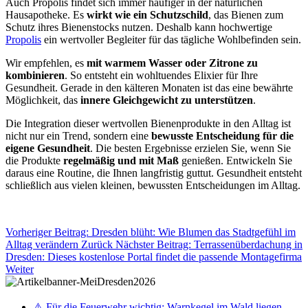
Auch Propolis findet sich immer häufiger in der natürlichen
Hausapotheke. Es
wirkt wie ein Schutzschild
, das Bienen zum
Schutz ihres Bienenstocks nutzen. Deshalb kann hochwertige
Propolis
ein wertvoller Begleiter für das tägliche Wohlbefinden sein.
Wir empfehlen, es
mit warmem Wasser oder Zitrone zu
kombinieren
. So entsteht ein wohltuendes Elixier für Ihre
Gesundheit. Gerade in den kälteren Monaten ist das eine bewährte
Möglichkeit, das
innere Gleichgewicht zu unterstützen
.
Die Integration dieser wertvollen Bienenprodukte in den Alltag ist
nicht nur ein Trend, sondern eine
bewusste Entscheidung für die
eigene Gesundheit
. Die besten Ergebnisse erzielen Sie, wenn Sie
die Produkte
regelmäßig und mit Maß
genießen. Entwickeln Sie
daraus eine Routine, die Ihnen langfristig guttut. Gesundheit entsteht
schließlich aus vielen kleinen, bewussten Entscheidungen im Alltag.
Vorheriger Beitrag: Dresden blüht: Wie Blumen das Stadtgefühl im
Alltag verändern
Zurück
Nächster Beitrag: Terrassenüberdachung in
Dresden: Dieses kostenlose Portal findet die passende Montagefirma
Weiter
⚠️ Für die Feuerwehr wichtig: Warnkegel im Wald liegen