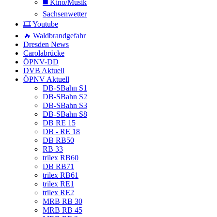
◼️ Kino/Musik
Sachsenwetter
🎞️ Youtube
🔥 Waldbrandgefahr
Dresden News
Carolabrücke
ÖPNV-DD
DVB Aktuell
ÖPNV Aktuell
DB-SBahn S1
DB-SBahn S2
DB-SBahn S3
DB-SBahn S8
DB RE 15
DB - RE 18
DB RB50
RB 33
trilex RB60
DB RB71
trilex RB61
trilex RE1
trilex RE2
MRB RB 30
MRB RB 45