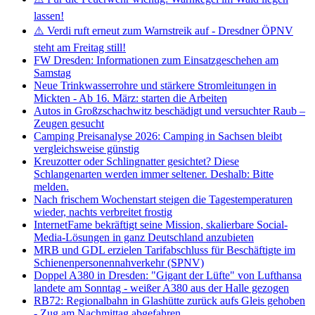
lassen!
⚠️ Verdi ruft erneut zum Warnstreik auf - Dresdner ÖPNV
steht am Freitag still!
FW Dresden: Informationen zum Einsatzgeschehen am
Samstag
Neue Trinkwasserrohre und stärkere Stromleitungen in
Mickten - Ab 16. März: starten die Arbeiten
Autos in Großzschachwitz beschädigt und versuchter Raub –
Zeugen gesucht
Camping Preisanalyse 2026: Camping in Sachsen bleibt
vergleichsweise günstig
Kreuzotter oder Schlingnatter gesichtet? Diese
Schlangenarten werden immer seltener. Deshalb: Bitte
melden.
Nach frischem Wochenstart steigen die Tagestemperaturen
wieder, nachts verbreitet frostig
InternetFame bekräftigt seine Mission, skalierbare Social-
Media-Lösungen in ganz Deutschland anzubieten
MRB und GDL erzielen Tarifabschluss für Beschäftigte im
Schienenpersonennahverkehr (SPNV)
Doppel A380 in Dresden: "Gigant der Lüfte" von Lufthansa
landete am Sonntag - weißer A380 aus der Halle gezogen
RB72: Regionalbahn in Glashütte zurück aufs Gleis gehoben
- Zug am Nachmittag abgefahren