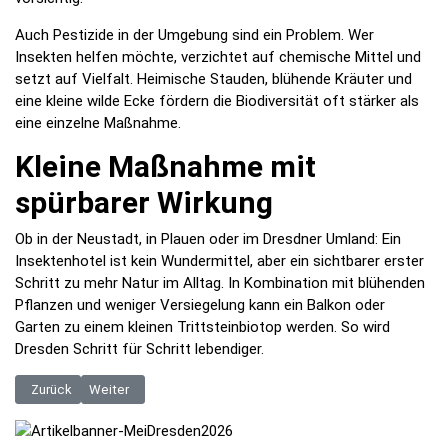
Auch Pestizide in der Umgebung sind ein Problem. Wer
Insekten helfen möchte, verzichtet auf chemische Mittel und
setzt auf Vielfalt. Heimische Stauden, blühende Kräuter und
eine kleine wilde Ecke fördern die Biodiversität oft stärker als
eine einzelne Maßnahme.
Kleine Maßnahme mit
spürbarer Wirkung
Ob in der Neustadt, in Plauen oder im Dresdner Umland: Ein
Insektenhotel ist kein Wundermittel, aber ein sichtbarer erster
Schritt zu mehr Natur im Alltag. In Kombination mit blühenden
Pflanzen und weniger Versiegelung kann ein Balkon oder
Garten zu einem kleinen Trittsteinbiotop werden. So wird
Dresden Schritt für Schritt lebendiger.
Vorheriger Beitrag: Hochzeit planen: Von der Verlobung bis zur perfekt
Nächster Beitrag: Naturnahen Garten anlegen: So hilft ein dig
Zurück
Weiter