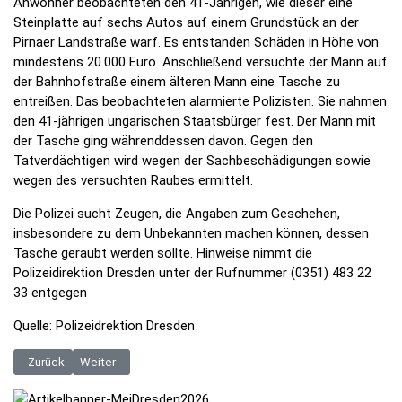
Anwohner beobachteten den 41-Jährigen, wie dieser eine
Steinplatte auf sechs Autos auf einem Grundstück an der
Pirnaer Landstraße warf. Es entstanden Schäden in Höhe von
mindestens 20.000 Euro. Anschließend versuchte der Mann auf
der Bahnhofstraße einem älteren Mann eine Tasche zu
entreißen. Das beobachteten alarmierte Polizisten. Sie nahmen
den 41-jährigen ungarischen Staatsbürger fest. Der Mann mit
der Tasche ging währenddessen davon. Gegen den
Tatverdächtigen wird wegen der Sachbeschädigungen sowie
wegen des versuchten Raubes ermittelt.
Die Polizei sucht Zeugen, die Angaben zum Geschehen,
insbesondere zu dem Unbekannten machen können, dessen
Tasche geraubt werden sollte. Hinweise nimmt die
Polizeidirektion Dresden unter der Rufnummer (0351) 483 22
33 entgegen
Quelle: Polizeidrektion Dresden
Vorheriger Beitrag: Menschen bedroht und Frau schlug Frau – Polizei 
Nächster Beitrag: BPOLI BHL: Zehn Haftbefehle vollstreckt
Zurück
Weiter