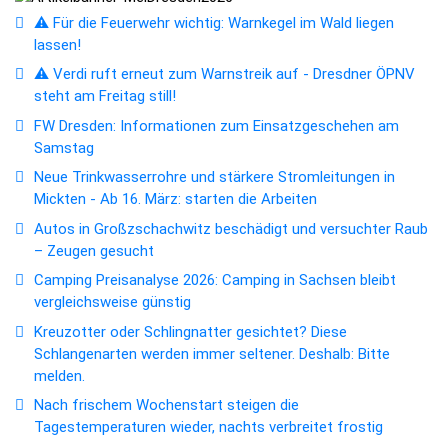
⚠️ Für die Feuerwehr wichtig: Warnkegel im Wald liegen
lassen!
⚠️ Verdi ruft erneut zum Warnstreik auf - Dresdner ÖPNV
steht am Freitag still!
FW Dresden: Informationen zum Einsatzgeschehen am
Samstag
Neue Trinkwasserrohre und stärkere Stromleitungen in
Mickten - Ab 16. März: starten die Arbeiten
Autos in Großzschachwitz beschädigt und versuchter Raub
– Zeugen gesucht
Camping Preisanalyse 2026: Camping in Sachsen bleibt
vergleichsweise günstig
Kreuzotter oder Schlingnatter gesichtet? Diese
Schlangenarten werden immer seltener. Deshalb: Bitte
melden.
Nach frischem Wochenstart steigen die
Tagestemperaturen wieder, nachts verbreitet frostig