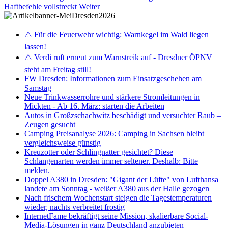
Haftbefehle vollstreckt
Weiter
⚠️ Für die Feuerwehr wichtig: Warnkegel im Wald liegen
lassen!
⚠️ Verdi ruft erneut zum Warnstreik auf - Dresdner ÖPNV
steht am Freitag still!
FW Dresden: Informationen zum Einsatzgeschehen am
Samstag
Neue Trinkwasserrohre und stärkere Stromleitungen in
Mickten - Ab 16. März: starten die Arbeiten
Autos in Großzschachwitz beschädigt und versuchter Raub –
Zeugen gesucht
Camping Preisanalyse 2026: Camping in Sachsen bleibt
vergleichsweise günstig
Kreuzotter oder Schlingnatter gesichtet? Diese
Schlangenarten werden immer seltener. Deshalb: Bitte
melden.
Doppel A380 in Dresden: "Gigant der Lüfte" von Lufthansa
landete am Sonntag - weißer A380 aus der Halle gezogen
Nach frischem Wochenstart steigen die Tagestemperaturen
wieder, nachts verbreitet frostig
InternetFame bekräftigt seine Mission, skalierbare Social-
Media-Lösungen in ganz Deutschland anzubieten