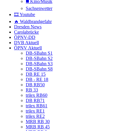
◼️ Kino/Musik
Sachsenwetter
🎞️ Youtube
🔥 Waldbrandgefahr
Dresden News
Carolabrücke
ÖPNV-DD
DVB Aktuell
ÖPNV Aktuell
DB-SBahn S1
DB-SBahn S2
DB-SBahn S3
DB-SBahn S8
DB RE 15
DB - RE 18
DB RB50
RB 33
trilex RB60
DB RB71
trilex RB61
trilex RE1
trilex RE2
MRB RB 30
MRB RB 45