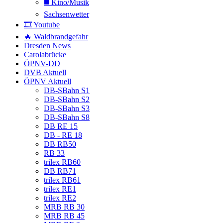
◼️ Kino/Musik
Sachsenwetter
🎞️ Youtube
🔥 Waldbrandgefahr
Dresden News
Carolabrücke
ÖPNV-DD
DVB Aktuell
ÖPNV Aktuell
DB-SBahn S1
DB-SBahn S2
DB-SBahn S3
DB-SBahn S8
DB RE 15
DB - RE 18
DB RB50
RB 33
trilex RB60
DB RB71
trilex RB61
trilex RE1
trilex RE2
MRB RB 30
MRB RB 45