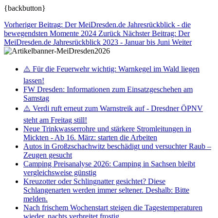
{backbutton}
Vorheriger Beitrag: Der MeiDresden.de Jahresrückblick - die
bewegendsten Momente 2024
Zurück
Nächster Beitrag: Der
MeiDresden.de Jahresrückblick 2023 - Januar bis Juni
Weiter
⚠️ Für die Feuerwehr wichtig: Warnkegel im Wald liegen
lassen!
FW Dresden: Informationen zum Einsatzgeschehen am
Samstag
⚠️ Verdi ruft erneut zum Warnstreik auf - Dresdner ÖPNV
steht am Freitag still!
Neue Trinkwasserrohre und stärkere Stromleitungen in
Mickten - Ab 16. März: starten die Arbeiten
Autos in Großzschachwitz beschädigt und versuchter Raub –
Zeugen gesucht
Camping Preisanalyse 2026: Camping in Sachsen bleibt
vergleichsweise günstig
Kreuzotter oder Schlingnatter gesichtet? Diese
Schlangenarten werden immer seltener. Deshalb: Bitte
melden.
Nach frischem Wochenstart steigen die Tagestemperaturen
wieder, nachts verbreitet frostig