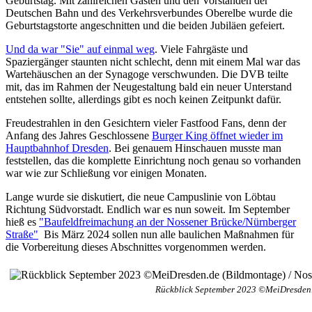
Geburtstag. Mit zahlreichen Gästen und den Vorständen der
Deutschen Bahn und des Verkehrsverbundes Oberelbe wurde die
Geburtstagstorte angeschnitten und die beiden Jubiläen gefeiert.
Und da war "Sie" auf einmal weg
. Viele Fahrgäste und
Spaziergänger staunten nicht schlecht, denn mit einem Mal war das
Wartehäuschen an der Synagoge verschwunden. Die DVB teilte
mit, das im Rahmen der Neugestaltung bald ein neuer Unterstand
entstehen sollte, allerdings gibt es noch keinen Zeitpunkt dafür.
Freudestrahlen in den Gesichtern vieler Fastfood Fans, denn der
Anfang des Jahres Geschlossene
Burger King öffnet wieder im
Hauptbahnhof Dresden
. Bei genauem Hinschauen musste man
feststellen, das die komplette Einrichtung noch genau so vorhanden
war wie zur Schließung vor einigen Monaten.
Lange wurde sie diskutiert, die neue Campuslinie von Löbtau
Richtung Südvorstadt. Endlich war es nun soweit. Im September
hieß es
"Baufeldfreimachung an der Nossener Brücke/Nürnberger
Straße"
Bis März 2024 sollen nun alle baulichen Maßnahmen für
die Vorbereitung dieses Abschnittes vorgenommen werden.
Rückblick September 2023 ©MeiDresden.