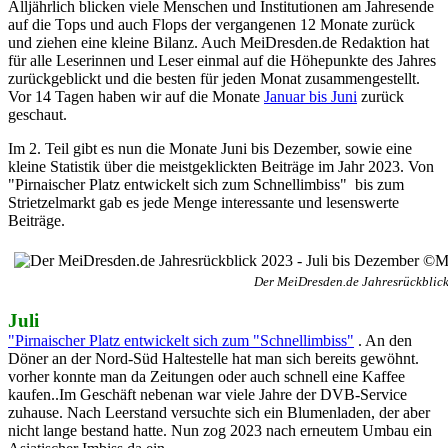
Alljährlich blicken viele Menschen und Institutionen am Jahresende
auf die Tops und auch Flops der vergangenen 12 Monate zurück
und ziehen eine kleine Bilanz. Auch MeiDresden.de Redaktion hat
für alle Leserinnen und Leser einmal auf die Höhepunkte des Jahres
zurückgeblickt und die besten für jeden Monat zusammengestellt.
Vor 14 Tagen haben wir auf die Monate
Januar bis Juni
zurück
geschaut.
Im 2. Teil gibt es nun die Monate Juni bis Dezember, sowie eine
kleine Statistik über die meistgeklickten Beiträge im Jahr 2023. Von
"Pirnaischer Platz entwickelt sich zum Schnellimbiss" bis zum
Strietzelmarkt gab es jede Menge interessante und lesenswerte
Beiträge.
Der MeiDresden.de Jahresrückblick
Juli
"Pirnaischer Platz entwickelt sich zum "Schnellimbiss"
. An den
Döner an der Nord-Süd Haltestelle hat man sich bereits gewöhnt.
vorher konnte man da Zeitungen oder auch schnell eine Kaffee
kaufen..Im Geschäft nebenan war viele Jahre der DVB-Service
zuhause. Nach Leerstand versuchte sich ein Blumenladen, der aber
nicht lange bestand hatte. Nun zog 2023 nach erneutem Umbau ein