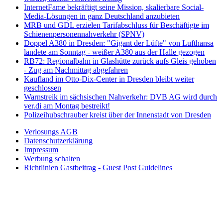
InternetFame bekräftigt seine Mission, skalierbare Social-
Media-Lösungen in ganz Deutschland anzubieten
MRB und GDL erzielen Tarifabschluss für Beschäftigte im
Schienenpersonennahverkehr (SPNV)
Doppel A380 in Dresden: "Gigant der Lüfte" von Lufthansa
landete am Sonntag - weißer A380 aus der Halle gezogen
RB72: Regionalbahn in Glashütte zurück aufs Gleis gehoben
- Zug am Nachmittag abgefahren
Kaufland im Otto-Dix-Center in Dresden bleibt weiter
geschlossen
Warnstreik im sächsischen Nahverkehr: DVB AG wird durch
ver.di am Montag bestreikt!
Polizeihubschrauber kreist über der Innenstadt von Dresden
Verlosungs AGB
Datenschutzerklärung
Impressum
Werbung schalten
Richtlinien Gastbeitrag - Guest Post Guidelines