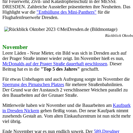
für Feuerwehr, Zivil- und Katastrophenschutz in der MESSE
DRESDEN. Zahlreiche Aussteller präsentierten ihre Neuheiten. Das
Highlight war die
"Enthüllung des Mini-Panthers"
für die
Flughafenfeuerwehr Dresden.
Rückblick Oktob
November
Leere Läden - Neue Mieter, ein Bild was sich in Dresden auch auf
der Prager Straße immer wieder zeigt. Im November hieß es nun,
McDonalds auf der Prager Straße dauerhaft geschlossen
. Dieser
Beitrag hat es in die
"Top 5 des Jahres"
geschafft.
Für etwas Unbehagen und auch Aufregung sorgte im November die
Sperrung des Pirnaischen Platzes
für mehrere Straßenbahnlinien.
Der Grund war der Austausch 2 verschlissener Weichen parallel zu
den Bauarbeiten auf der Grunaer Straße.
Mittlerweile haben wir November und die Bauarbeiten am
Kaufpark
in Dresden Nickern
gehen fleißig voran. Der neue Kaufpark nimmt
zusehends Gestalt an. Vom alten Einkaufszentrum ist nun nicht mehr
viel übrig.
Ende November war es nun endlich soweit. Der
589.Dresdner