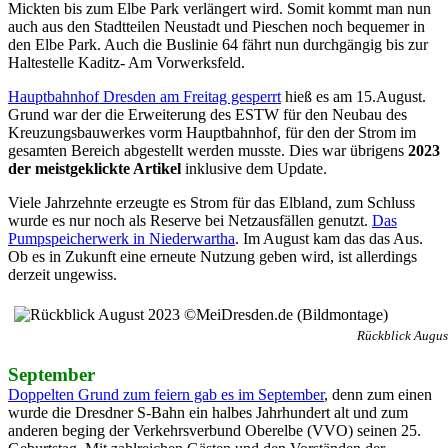
Mickten bis zum Elbe Park verlängert wird. Somit kommt man nun
auch aus den Stadtteilen Neustadt und Pieschen noch bequemer in
den Elbe Park. Auch die Buslinie 64 fährt nun durchgängig bis zur
Haltestelle Kaditz- Am Vorwerksfeld.
Hauptbahnhof Dresden am Freitag gesperrt
hieß es am 15.August.
Grund war der die Erweiterung des ESTW für den Neubau des
Kreuzungsbauwerkes vorm Hauptbahnhof, für den der Strom im
gesamten Bereich abgestellt werden musste. Dies war übrigens
2023
der meistgeklickte Artikel
inklusive dem Update.
Viele Jahrzehnte erzeugte es Strom für das Elbland, zum Schluss
wurde es nur noch als Reserve bei Netzausfällen genutzt.
Das
Pumpspeicherwerk in Niederwartha
. Im August kam das das Aus.
Ob es in Zukunft eine erneute Nutzung geben wird, ist allerdings
derzeit ungewiss.
Rückblick Augus
September
Doppelten Grund zum feiern gab es im September
, denn zum einen
wurde die Dresdner S-Bahn ein halbes Jahrhundert alt und zum
anderen beging der Verkehrsverbund Oberelbe (VVO) seinen 25.