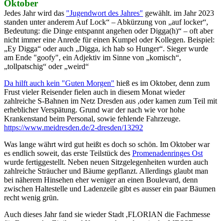
Oktober
Jedes Jahr wird das
"Jugendwort des Jahres"
gewählt. im Jahr 2023
standen unter anderem Auf Lock“ – Abkürzung von „auf locker“,
Bedeutung: die Dinge entspannt angehen oder Digga(h)“ – oft aber
nicht immer eine Anrede für einen Kumpel oder Kollegen. Beispiel:
„Ey Digga“ oder auch „Digga, ich hab so Hunger“. Sieger wurde
am Ende "goofy", ein Adjektiv im Sinne von „komisch“,
„tollpatschig“ oder „weird“
Da hilft auch kein "Guten Morgen"
hieß es im Oktober, denn zum
Frust vieler Reisender fielen auch in diesem Monat wieder
zahlreiche S-Bahnen im Netz Dresden aus ,oder kamen zum Teil mit
erheblicher Verspätung. Grund war der nach wie vor hohe
Krankenstand beim Personal, sowie fehlende Fahrzeuge.
https://www.meidresden.de/2-dresden/13292
Was lange währt wird gut heißt es doch so schön. Im Oktober war
es endlich soweit, das erste Teilstück des
Promenadenringes Ost
wurde fertiggestellt. Neben neuen Sitzgelegenheiten wurden auch
zahlreiche Sträucher und Bäume gepflanzt. Allerdings glaubt man
bei näherem Hinsehen eher weniger an einen Boulevard, denn
zwischen Haltestelle und Ladenzeile gibt es ausser ein paar Bäumen
recht wenig grün.
Auch dieses Jahr fand sie wieder Stadt ,FLORIAN die Fachmesse