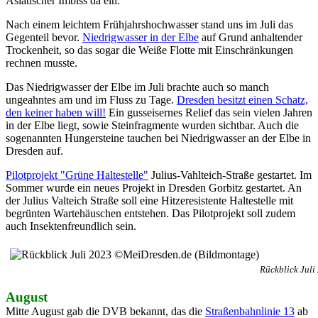
Asiatischer Imbiss da ein.
Nach einem leichtem Frühjahrshochwasser stand uns im Juli das
Gegenteil bevor.
Niedrigwasser in der Elbe
auf Grund anhaltender
Trockenheit, so das sogar die Weiße Flotte mit Einschränkungen
rechnen musste.
Das Niedrigwasser der Elbe im Juli brachte auch so manch
ungeahntes am und im Fluss zu Tage.
Dresden besitzt einen Schatz,
den keiner haben will!
Ein gusseisernes Relief das sein vielen Jahren
in der Elbe liegt, sowie Steinfragmente wurden sichtbar. Auch die
sogenannten Hungersteine tauchen bei Niedrigwasser an der Elbe in
Dresden auf.
Pilotprojekt "Grüne Haltestelle"
Julius-Vahlteich-Straße gestartet. Im
Sommer wurde ein neues Projekt in Dresden Gorbitz gestartet. An
der Julius Valteich Straße soll eine Hitzeresistente Haltestelle mit
begrünten Wartehäuschen entstehen. Das Pilotprojekt soll zudem
auch Insektenfreundlich sein.
Rückblick Jul
August
Mitte August gab die DVB bekannt, das die
Straßenbahnlinie 13
ab