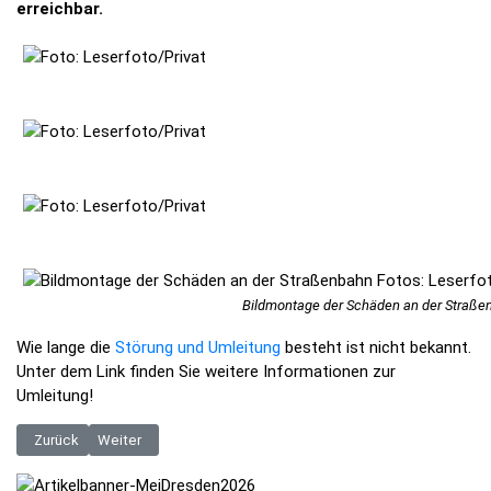
erreichbar.
Bildmontage der Schäden an der Straßen
Wie lange die
Störung und Umleitung
besteht ist nicht bekannt.
Unter dem Link finden Sie weitere Informationen zur
Umleitung!
Vorheriger Beitrag: Jeweils knapp zwei Wochen Pause: Frühjahrsrevisi
Nächster Beitrag: Akute Fahrbahnschäden am Gleisbereich Kö
Zurück
Weiter