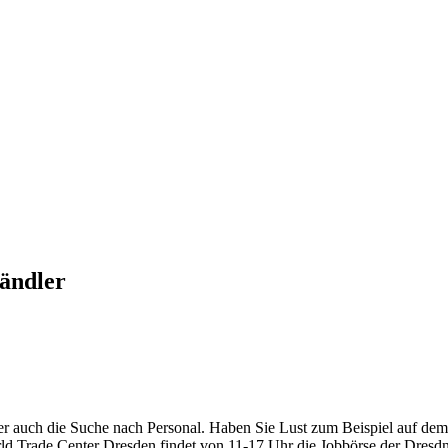
ändler
er auch die Suche nach Personal. Haben Sie Lust zum Beispiel auf dem S
d Trade Center Dresden findet von 11-17 Uhr die Jobbörse der Dresdn