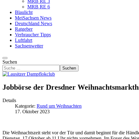
MRB RE 3
MRB RE 6
Blaulicht
MeiSachsen News
Deutschland News
Ratgeber
Verbraucher Tipps
Luftfahrt
Sachsenwetter
Suchen
Suchen
Jobbörse der Dresdner Weihnachtsmarkth
Details
Kategorie:
Rund um Weihnachten
17. Oktober 2023
Die Weihnachtszeit steht vor der Tür und damit beginnt für die Händl
Dienstag, 17.Oktober ab 11 Uhr nichts vornehmen. Im Foyer des Worl