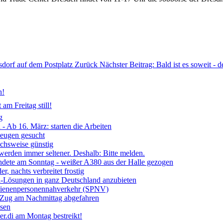
tsdorf auf dem Postplatz
Zurück
Nächster Beitrag: Bald ist es soweit - 
n!
am Freitag still!
g
- Ab 16. März: starten die Arbeiten
Zeugen gesucht
ichsweise günstig
 werden immer seltener. Deshalb: Bitte melden.
ndete am Sonntag - weißer A380 aus der Halle gezogen
, nachts verbreitet frostig
ia-Lösungen in ganz Deutschland anzubieten
chienenpersonennahverkehr (SPNV)
- Zug am Nachmittag abgefahren
ssen
r.di am Montag bestreikt!