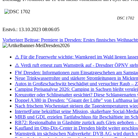
DSC 1702
Erstvö.: 13.10.2023 08:06:05
Vorheriger Beitrag: Premiere in Dresden: Erstes finnisches Weihnach
⚠️ Für die Feuerwehr wichtig: Warnkegel im Wald liegen lasse
⚠️ Verdi ruft erneut zum Warnstreik auf - Dresdner ÖPNV steht 
FW Dresden: Informationen zum Einsatzgeschehen am Samsta
Neue Trinkwasserrohre und stärkere Stromleitungen in Mickten 
Autos in Großzschachwitz beschädigt und versuchter Raub – 
Camping Preisanalyse 2026: Camping in Sachsen bleibt vergle
Kreuzotter oder Schlingnatter gesichtet? Diese Schlangenarten
Doppel A380 in Dresden: "Gigant der Lüfte" von Lufthansa la
Nach frischem Wochenstart steigen die Tagestemperaturen wieder
InternetFame bekräftigt seine Mission, skalierbare Social-Med
MRB und GDL erzielen Tarifabschluss für Beschäftigte im S
RB72: Regionalbahn in Glashütte zurück aufs Gleis gehoben 
Kaufland im Otto-Dix-Center in Dresden bleibt weiter geschlo
Warnstreik im sächsischen Nahverkehr: DVB AG wird durch ve