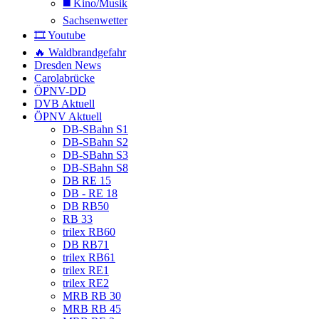
◼️ Kino/Musik
Sachsenwetter
🎞️ Youtube
🔥 Waldbrandgefahr
Dresden News
Carolabrücke
ÖPNV-DD
DVB Aktuell
ÖPNV Aktuell
DB-SBahn S1
DB-SBahn S2
DB-SBahn S3
DB-SBahn S8
DB RE 15
DB - RE 18
DB RB50
RB 33
trilex RB60
DB RB71
trilex RB61
trilex RE1
trilex RE2
MRB RB 30
MRB RB 45