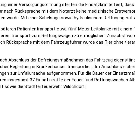
g einer Versorgungsöffnung stellten die Einsatzkräfte fest, dass 
r nach Rücksprache mit dem Notarzt keine medizinische Erstversor
nen wurde. Mit einer Säbelsäge sowie hydraulischem Rettungsgerät
 späteren Patiententransport etwa fünf Meter Leitplanke mit einem 
icheren Transport zum Rettungswagen zu ermöglichen. Zunächst wur
h Rücksprache mit dem Fahrzeugführer wurde das Tier ohne tierär
n nach Abschluss der Befreiungsmaßnahmen das Fahrzeug eigenständ
cher Begleitung in Krankenhäuser transportiert. Im Anschluss siche
ttlungen zur Unfallursache aufgenommen. Für die Dauer der Einsatz
 waren insgesamt 37 Einsatzkräfte der Feuer- und Rettungswachen A
st sowie die Stadtteilfeuerwehr Wilschdorf.
treckt
waffe, Messer und illegale Böller: Bewaffneter Randalierer am Hauptbahn