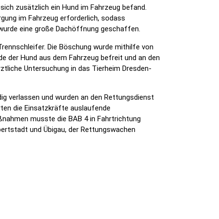
sich zusätzlich ein Hund im Fahrzeug befand.
gung im Fahrzeug erforderlich, sodass
 wurde eine große Dachöffnung geschaffen.
Trennschleifer. Die Böschung wurde mithilfe von
de der Hund aus dem Fahrzeug befreit und an den
ztliche Untersuchung in das Tierheim Dresden-
ig verlassen und wurden an den Rettungsdienst
rten die Einsatzkräfte auslaufende
maßnahmen musste die BAB 4 in Fahrtrichtung
lbertstadt und Übigau, der Rettungswachen
hof gestoppt