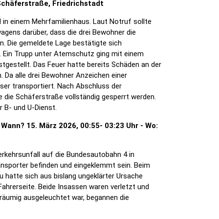
Schäferstraße, Friedrichstadt
 in einem Mehrfamilienhaus. Laut Notruf sollte
agens darüber, dass die drei Bewohner die
. Die gemeldete Lage bestätigte sich
. Ein Trupp unter Atemschutz ging mit einem
tgestellt. Das Feuer hatte bereits Schäden an der
. Da alle drei Bewohner Anzeichen einer
er transportiert. Nach Abschluss der
die Schäferstraße vollständig gesperrt werden.
 B- und U-Dienst.
 Wann? 15. März 2026, 00:55- 03:23 Uhr - Wo:
erkehrsunfall auf die Bundesautobahn 4 in
ransporter befinden und eingeklemmt sein. Beim
u hatte sich aus bislang ungeklärter Ursache
Fahrerseite. Beide Insassen waren verletzt und
träumig ausgeleuchtet war, begannen die