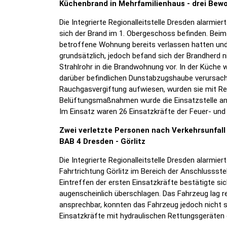
Küchenbrand in Mehrfamilienhaus - drei Bewoh
Die Integrierte Regionalleitstelle Dresden alarm
sich der Brand im 1. Obergeschoss befinden. Beim
betroffene Wohnung bereits verlassen hatten und
grundsätzlich, jedoch befand sich der Brandherd 
Strahlrohr in die Brandwohnung vor. In der Küche
darüber befindlichen Dunstabzugshaube verursacht
Rauchgasvergiftung aufwiesen, wurden sie mit Re
Belüftungsmaßnahmen wurde die Einsatzstelle an 
Im Einsatz waren 26 Einsatzkräfte der Feuer- und
Zwei verletzte Personen nach Verkehrsunfall 
BAB 4 Dresden - Görlitz
Die Integrierte Regionalleitstelle Dresden alarm
Fahrtrichtung Görlitz im Bereich der Anschlussste
Eintreffen der ersten Einsatzkräfte bestätigte s
augenscheinlich überschlagen. Das Fahrzeug lag r
ansprechbar, konnten das Fahrzeug jedoch nicht s
Einsatzkräfte mit hydraulischen Rettungsgeräten 