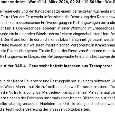
ner verletzt - Wann? 14. März 2026, 09:24 - 10:56 Uhr - Wo: 
ierte Feuerwehr und Rettungsdienst zu einem gemeldeten Küchenbrand
 Eintreffen der Feuerwehr informierte die Besatzung des Rettungsw
 sich zur medizinischen Erstversorgung im Rettungswagen befanden
nicht im 1. Obergeschoss, sondern in einer Wohnung im Erdgeschoss
 wurde ein brennendes Wischtuch auf einem eingeschalteten Herd fes
. Der Brand konnte durch die Einsatzkräfte schnell gelöscht werden
ttungswagen zur weiteren medizinischen Versorgung in Krankenhäus
die Polizei übergeben. Für die Dauer der Einsatzmaßnahmen musste 
 Rettungswache Übigau, der Rettungswache Friedrichstadt sowie der
auf der BAB 4 - Feuerwehr befreit Insassen aus Transporter -
ierte in der Nacht Feuerwehr und Rettungsdienst zu einem schweren V
lle Wilder Mann. Laut Notruf sollten sich zwei Personen in einem T
ich die Notrufmeldung. Ein Mercedes-Transporter mit Pritschenaufba
echts neben der Fahrbahn unterhalb einer kleinen Böschung auf der 
elbstständig verlassen. Nachdem die Unfallstelle gesichert und wei
die technische Befreiung der Insassen vorzubereiten.