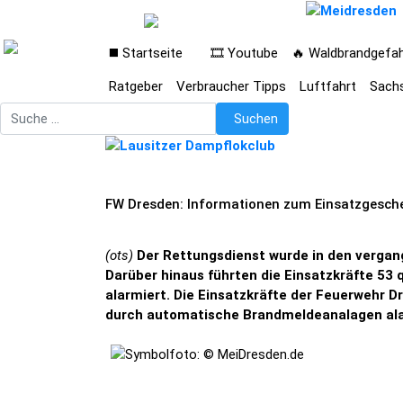
◼️ Startseite
🎞️ Youtube
🔥 Waldbrandgefa
Ratgeber
Verbraucher Tipps
Luftfahrt
Sach
Suchen
Suchen
FW Dresden: Informationen zum Einsatzgesc
(ots)
Der Rettungsdienst wurde in den vergang
Darüber hinaus führten die Einsatzkräfte 53 
alarmiert. Die Einsatzkräfte der Feuerwehr 
durch automatische Brandmeldeanalagen ala