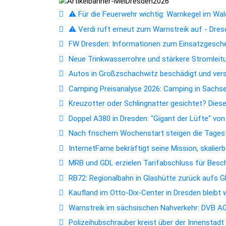
⚠️ Für die Feuerwehr wichtig: Warnkegel im Wald
⚠️ Verdi ruft erneut zum Warnstreik auf - Dres
FW Dresden: Informationen zum Einsatzgesc
Neue Trinkwasserrohre und stärkere Stromleitun
Autos in Großzschachwitz beschädigt und ver
Camping Preisanalyse 2026: Camping in Sachsen
Kreuzotter oder Schlingnatter gesichtet? Dies
Doppel A380 in Dresden: "Gigant der Lüfte" vo
Nach frischem Wochenstart steigen die Tagest
InternetFame bekräftigt seine Mission, skalie
MRB und GDL erzielen Tarifabschluss für Bes
RB72: Regionalbahn in Glashütte zurück aufs 
Kaufland im Otto-Dix-Center in Dresden bleibt
Warnstreik im sächsischen Nahverkehr: DVB AG 
Polizeihubschrauber kreist über der Innenstad