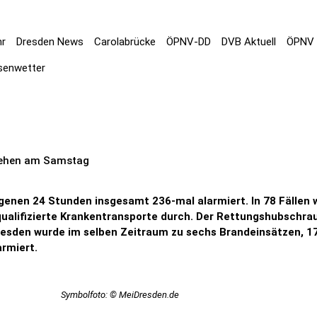
hr
Dresden News
Carolabrücke
ÖPNV-DD
DVB Aktuell
ÖPNV 
senwetter
hehen am Samstag
enen 24 Stunden insgesamt 236-mal alarmiert. In 78 Fällen wa
qualifizierte Krankentransporte durch. Der Rettungshubschrau
Dresden wurde im selben Zeitraum zu sechs Brandeinsätzen, 17
rmiert.
Symbolfoto: © MeiDresden.de