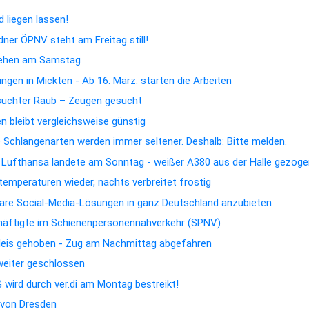
 liegen lassen!
dner ÖPNV steht am Freitag still!
hehen am Samstag
gen in Mickten - Ab 16. März: starten die Arbeiten
suchter Raub – Zeugen gesucht
 bleibt vergleichsweise günstig
e Schlangenarten werden immer seltener. Deshalb: Bitte melden.
n Lufthansa landete am Sonntag - weißer A380 aus der Halle gezog
emperaturen wieder, nachts verbreitet frostig
rbare Social-Media-Lösungen in ganz Deutschland anzubieten
chäftigte im Schienenpersonennahverkehr (SPNV)
Gleis gehoben - Zug am Nachmittag abgefahren
 weiter geschlossen
wird durch ver.di am Montag bestreikt!
t von Dresden