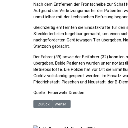
Nach dem Entfernen der Frontscheibe zur Schaffun
Aufgrund der Verletzungsmuster der Patienten wa
unmittelbar mit der technischen Befreiung begon
Gleichzeitig entfernten die Einsatzkräfte für den
Steckleiterteilen begehbar gemacht, um einen s
nachgeforderten Gerätewagen Tier übergeben. Nac
Stetzsch gebracht.
Der Fahrer (39) sowie der Beifahrer (32) konnte
übergeben. Beide Patienten wurden unter notärztli
Betriebsstoffe. Die Polizei hat vor Ort die Ermi
Görlitz vollständig gesperrt werden. Im Einsatz
Friedrichstadt, Pieschen und Neustadt, der B-Dien
Quelle: Feuerwehr Dresden
Vorheriger Beitrag: BPOLI BHL: Zehn Haftbefehle volls
Nächster Beitrag: BPOLI DD: Schreckschuss
Zurück
Weiter