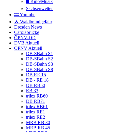
◼️ Kino/Musik
Sachsenwetter
🎞️ Youtube
🔥 Waldbrandgefahr
Dresden News
Carolabrücke
ÖPNV-DD
DVB Aktuell
ÖPNV Aktuell
DB-SBahn S1
DB-SBahn S2
DB-SBahn S3
DB-SBahn S8
DB RE 15
DB - RE 18
DB RB50
RB 33
trilex RB60
DB RB71
trilex RB61
trilex RE1
trilex RE2
MRB RB 30
MRB RB 45