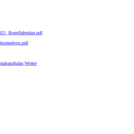
2021_Regelfahrplan.pdf
okomotiven.pdf
chmalspurbahn
Weiter