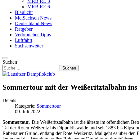
MRB RE 3
MRB RE 6
Blaulicht
MeiSachsen News
Deutschland News
Ratgeber
Verbraucher Tipps
Luftfahrt
Sachsenwetter
Suchen
Suchen
Sommertour mit der Weißeritztalbahn ins
Details
Kategorie:
Sommertour
09. Juli 2022
Sommertour
. Die Weißeritztalbahn ist die älteste im öffentlichen 
Tal der Roten Weißeritz bis Dippoldiswalde und seit 1883 bis Kipsdo
Rabenauer Grund, entlang der Rote Weißeritz. Mal geht es über den Fl
lange und das Wanderparadies Rabenauer Grund wird durchfahren.