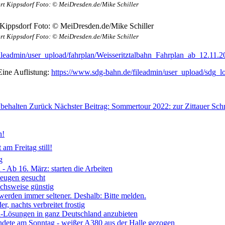
ort Kippsdorf Foto: © MeiDresden.de/Mike Schiller
ort Kippsdorf Foto: © MeiDresden.de/Mike Schiller
fileadmin/user_upload/fahrplan/Weisseritztalbahn_Fahrplan_ab_12.11.
Eine Auflistung:
https://www.sdg-bahn.de/fileadmin/user_upload/sdg_l
 behalten
Zurück
Nächster Beitrag: Sommertour 2022: zur Zittauer S
n!
am Freitag still!
g
- Ab 16. März: starten die Arbeiten
Zeugen gesucht
ichsweise günstig
 werden immer seltener. Deshalb: Bitte melden.
, nachts verbreitet frostig
ia-Lösungen in ganz Deutschland anzubieten
ndete am Sonntag - weißer A380 aus der Halle gezogen