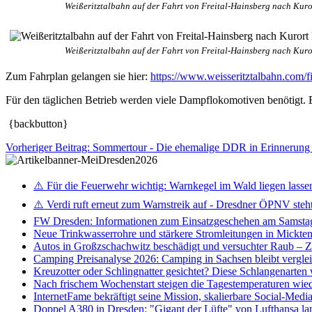
Weißeritztalbahn auf der Fahrt von Freital-Hainsberg nach Kur
Weißeritztalbahn auf der Fahrt von Freital-Hainsberg nach Kur
Zum Fahrplan gelangen sie hier:
https://www.weisseritztalbahn.com/
Für den täglichen Betrieb werden viele Dampflokomotiven benötigt. 
{backbutton}
Vorheriger Beitrag: Sommertour - Die ehemalige DDR in Erinnerung
⚠️ Für die Feuerwehr wichtig: Warnkegel im Wald liegen lasse
⚠️ Verdi ruft erneut zum Warnstreik auf - Dresdner ÖPNV steht 
FW Dresden: Informationen zum Einsatzgeschehen am Samsta
Neue Trinkwasserrohre und stärkere Stromleitungen in Mickten 
Autos in Großzschachwitz beschädigt und versuchter Raub – 
Camping Preisanalyse 2026: Camping in Sachsen bleibt vergle
Kreuzotter oder Schlingnatter gesichtet? Diese Schlangenarten
Nach frischem Wochenstart steigen die Tagestemperaturen wieder
InternetFame bekräftigt seine Mission, skalierbare Social-Med
Doppel A380 in Dresden: "Gigant der Lüfte" von Lufthansa la