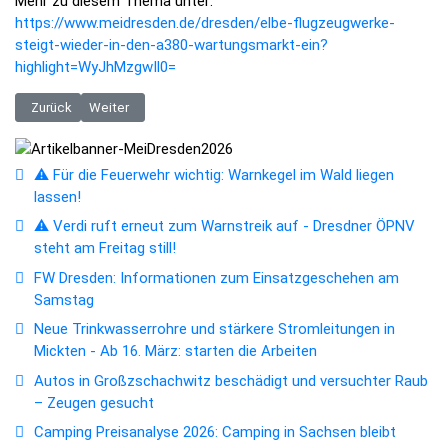
Mehr zu diesem Thema unter:
https://www.meidresden.de/dresden/elbe-flugzeugwerke-
steigt-wieder-in-den-a380-wartungsmarkt-ein?
highlight=WyJhMzgwIl0=
Vorheriger Beitrag: Thema Aktuell: Hat der Dresdner Flughafen noch e
Nächster Beitrag: EFW Dresden: Neuer A380 von Qantas zur 
Zurück
Weiter
⚠️ Für die Feuerwehr wichtig: Warnkegel im Wald liegen
lassen!
⚠️ Verdi ruft erneut zum Warnstreik auf - Dresdner ÖPNV
steht am Freitag still!
FW Dresden: Informationen zum Einsatzgeschehen am
Samstag
Neue Trinkwasserrohre und stärkere Stromleitungen in
Mickten - Ab 16. März: starten die Arbeiten
Autos in Großzschachwitz beschädigt und versuchter Raub
– Zeugen gesucht
Camping Preisanalyse 2026: Camping in Sachsen bleibt