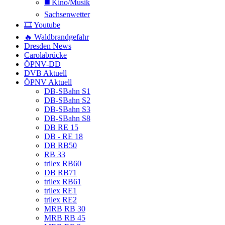
◼️ Kino/Musik
Sachsenwetter
🎞️ Youtube
🔥 Waldbrandgefahr
Dresden News
Carolabrücke
ÖPNV-DD
DVB Aktuell
ÖPNV Aktuell
DB-SBahn S1
DB-SBahn S2
DB-SBahn S3
DB-SBahn S8
DB RE 15
DB - RE 18
DB RB50
RB 33
trilex RB60
DB RB71
trilex RB61
trilex RE1
trilex RE2
MRB RB 30
MRB RB 45