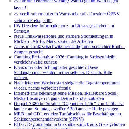
⚠️ Für die Feuerwehr wichtig: Warnkegel im Wald liegen
lassen!
⚠️ Verdi ruft erneut zum Warnstreik auf - Dresdner ÖPNV
steht am Freitag still!
FW Dresden: Informationen zum Einsatzgeschehen am
Samstag
Neue Trinkwasserrohre und stärkere Stromleitungen in
Mickten - Ab 16. März: starten die Arbeiten
Autos in Großzschachwitz beschädigt und versuchter Raub –
Zeugen gesucht
Camping Preisanalyse 2026: Camping in Sachsen bleibt
vergleichsweise günstig
Kreuzotter oder Schlingnatter gesichtet? Diese
Schlangenarten werden immer seltener. Deshalb: Bitte
melden.
Nach frischem Wochenstart steigen die Tagestemperaturen
wieder, nachts verbreitet frostig
InternetFame bekräftigt seine Mission, skalierbare Social-
Media-Lösungen in ganz Deutschland anzubieten
Doppel A380 in Dresden: "Gigant der Lüfte" von Lufthansa
landete am Sonntag - weißer A380 aus der Halle gezogen
MRB und GDL erzielen Tarifabschluss für Beschäftigte im
Schienenpersonennahverkehr (SPNV)
RB72: Regionalbahn in Glashütte zurück aufs Gleis gehoben