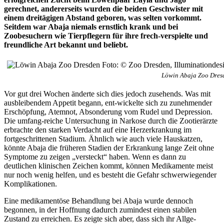
gerechnet, andererseits wurden die beiden Geschwister mit
einem dreitägigen Abstand geboren, was selten vorkommt.
Seitdem war Abaja niemals ernstlich krank und bei
Zoobesuchern wie Tierpflegern für ihre frech-verspielte und
freundliche Art bekannt und beliebt.
Löwin Abaja Zoo Dresd
Vor gut drei Wochen änderte sich dies jedoch zusehends. Was mit
ausbleibendem Appetit begann, ent-wickelte sich zu zunehmender
Erschöpfung, Atemnot, Absonderung vom Rudel und Depression.
Die umfang-reiche Untersuchung in Narkose durch die Zootierärzte
erbrachte den starken Verdacht auf eine Herzerkrankung im
fortgeschrittenen Stadium. Ähnlich wie auch viele Hauskatzen,
könnte Abaja die früheren Stadien der Erkrankung lange Zeit ohne
Symptome zu zeigen „versteckt“ haben. Wenn es dann zu
deutlichen klinischen Zeichen kommt, können Medikamente meist
nur noch wenig helfen, und es besteht die Gefahr schwerwiegender
Komplikationen.
Eine medikamentöse Behandlung bei Abaja wurde dennoch
begonnen, in der Hoffnung dadurch zumindest einen stabilen
Zustand zu erreichen. Es zeigte sich aber, dass sich ihr Allge-