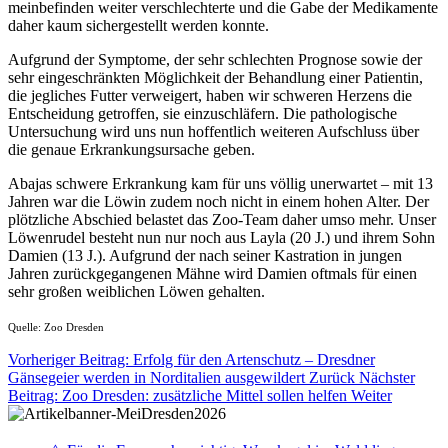
meinbefinden weiter verschlechterte und die Gabe der Medikamente
daher kaum sichergestellt werden konnte.
Aufgrund der Symptome, der sehr schlechten Prognose sowie der
sehr eingeschränkten Möglichkeit der Behandlung einer Patientin,
die jegliches Futter verweigert, haben wir schweren Herzens die
Entscheidung getroffen, sie einzuschläfern. Die pathologische
Untersuchung wird uns nun hoffentlich weiteren Aufschluss über
die genaue Erkrankungsursache geben.
Abajas schwere Erkrankung kam für uns völlig unerwartet – mit 13
Jahren war die Löwin zudem noch nicht in einem hohen Alter. Der
plötzliche Abschied belastet das Zoo-Team daher umso mehr. Unser
Löwenrudel besteht nun nur noch aus Layla (20 J.) und ihrem Sohn
Damien (13 J.). Aufgrund der nach seiner Kastration in jungen
Jahren zurückgegangenen Mähne wird Damien oftmals für einen
sehr großen weiblichen Löwen gehalten.
Quelle: Zoo Dresden
Vorheriger Beitrag: Erfolg für den Artenschutz – Dresdner
Gänsegeier werden in Norditalien ausgewildert
Zurück
Nächster
Beitrag: Zoo Dresden: zusätzliche Mittel sollen helfen
Weiter