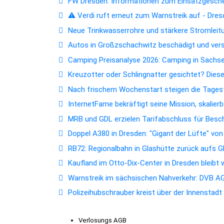
FW Dresden: Informationen zum Einsatzgesc
⚠️ Verdi ruft erneut zum Warnstreik auf - Dres
Neue Trinkwasserrohre und stärkere Stromleitun
Autos in Großzschachwitz beschädigt und ver
Camping Preisanalyse 2026: Camping in Sachsen
Kreuzotter oder Schlingnatter gesichtet? Dies
Nach frischem Wochenstart steigen die Tagest
InternetFame bekräftigt seine Mission, skalie
MRB und GDL erzielen Tarifabschluss für Bes
Doppel A380 in Dresden: "Gigant der Lüfte" vo
RB72: Regionalbahn in Glashütte zurück aufs 
Kaufland im Otto-Dix-Center in Dresden bleibt
Warnstreik im sächsischen Nahverkehr: DVB AG 
Polizeihubschrauber kreist über der Innenstad
Verlosungs AGB