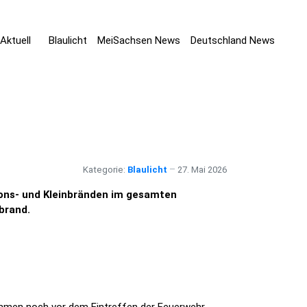
Aktuell
Blaulicht
MeiSachsen News
Deutschland News
Kategorie:
Blaulicht
27. Mai 2026
ions- und Kleinbränden im gesamten
gbrand.
ammen noch vor dem Eintreffen der Feuerwehr