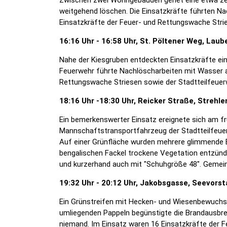
weitgehend löschen. Die Einsatzkräfte führten Na
Einsatzkräfte der Feuer- und Rettungswache Strie
16:16 Uhr - 16:58 Uhr, St. Pöltener Weg, Lau
Nahe der Kiesgruben entdeckten Einsatzkräfte ei
Feuerwehr führte Nachlöscharbeiten mit Wasser a
Rettungswache Striesen sowie der Stadtteilfeuerw
18:16 Uhr -18:30 Uhr, Reicker Straße, Strehle
Ein bemerkenswerter Einsatz ereignete sich am fr
Mannschaftstransportfahrzeug der Stadtteilfeuer
Auf einer Grünfläche wurden mehrere glimmende Br
bengalischen Fackel trockene Vegetation entzün
und kurzerhand auch mit "Schuhgröße 48". Gemein
19:32 Uhr - 20:12 Uhr, Jakobsgasse, Seevorst
Ein Grünstreifen mit Hecken- und Wiesenbewuchs 
umliegenden Pappeln begünstigte die Brandausbrei
niemand. Im Einsatz waren 16 Einsatzkräfte der 