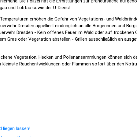
e niemand. Die Polizei hat die Ermittlungen zur Brandursache aufg
gau und Löbtau sowie der U-Dienst.
Temperaturen erhöhen die Gefahr von Vegetations- und Waldbränden e
erwehr Dresden appelliert eindringlich an alle Bürgerinnen und Bürge
euerwehr Dresden - Kein offenes Feuer im Wald oder auf trockenen 
m Gras oder Vegetation abstellen - Grillen ausschließlich an ausg
ockene Vegetation, Hecken und Pollenansammlungen können sich der
its kleinste Rauchentwicklungen oder Flammen sofort über den Notru
sdner Heide
s Wochenende in Dresden: Bundespolizei zieht Bilanz
 liegen lassen!