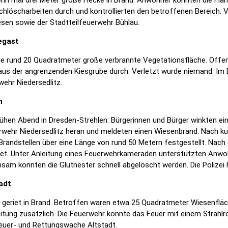
chlöscharbeiten durch und kontrollierten den betroffenen Bereich. 
sen sowie der Stadtteilfeuerwehr Bühlau.
begast
ne rund 20 Quadratmeter große verbrannte Vegetationsfläche. Offe
us der angrenzenden Kiesgrube durch. Verletzt wurde niemand. Im E
ehr Niedersedlitz.
n
ühen Abend in Dresden-Strehlen: Bürgerinnen und Bürger winkten ein
wehr Niedersedlitz heran und meldeten einen Wiesenbrand. Nach kur
andstellen über eine Länge von rund 50 Metern festgestellt. Nach 
det. Unter Anleitung eines Feuerwehrkameraden unterstützten An
sam konnten die Glutnester schnell abgelöscht werden. Die Polizei
adt
geriet in Brand. Betroffen waren etwa 25 Quadratmeter Wiesenfläch
tung zusätzlich. Die Feuerwehr konnte das Feuer mit einem Strahlroh
Feuer- und Rettungswache Altstadt.