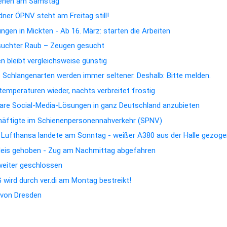
hehen am Samstag
dner ÖPNV steht am Freitag still!
gen in Mickten - Ab 16. März: starten die Arbeiten
suchter Raub – Zeugen gesucht
 bleibt vergleichsweise günstig
e Schlangenarten werden immer seltener. Deshalb: Bitte melden.
emperaturen wieder, nachts verbreitet frostig
rbare Social-Media-Lösungen in ganz Deutschland anzubieten
chäftigte im Schienenpersonennahverkehr (SPNV)
n Lufthansa landete am Sonntag - weißer A380 aus der Halle gezog
Gleis gehoben - Zug am Nachmittag abgefahren
 weiter geschlossen
wird durch ver.di am Montag bestreikt!
t von Dresden