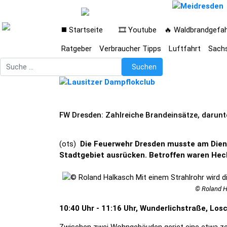
◼️ Startseite
🎞️ Youtube
🔥 Waldbrandgefa
Ratgeber
Verbraucher Tipps
Luftfahrt
Sach
Suchen
Suchen
FW Dresden: Zahlreiche Brandeinsätze, darun
(ots)
Die Feuerwehr Dresden musste am Diens
Stadtgebiet ausrücken. Betroffen waren Hec
© Roland H
10:40 Uhr - 11:16 Uhr, Wunderlichstraße, Los
Zwischen zwei Wohngebäuden geriet eine etwa ze