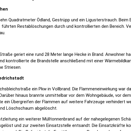
chen
zehn Quadratmeter Ödland, Gestrüpp und ein Ligusterstrauch. Beim 
e führten Restablöschungen durch und kontrollierten den Bereich. V
au.
Straße geriet eine rund 28 Meter lange Hecke in Brand. Anwohner h
nd kontrollierte die Brandstelle anschließend mit einer Wärmebildk
e Striesen.
iedrichstadt
achsbleichstraße ein Pkw in Vollbrand. Die Flammeneinwirkung war d
 Darüber hinaus brannte unmittelbar vor dem Wohngebäude, vor dem d
te ein Übergreifen der Flammen auf weitere Fahrzeuge verhindert w
und Löschschaum abgelöscht.
tzleitung ein weiterer Mülltonnenbrand auf der nahegelegenen Schä
löst und zur zweiten Einsatzstelle entsandt. Die Einsatzkräfte ko