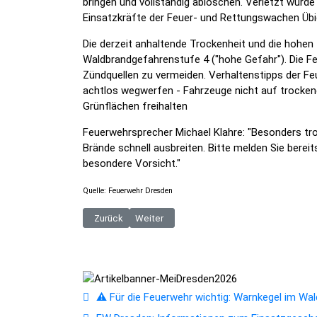
bringen und vollständig ablöschen. Verletzt wurd
Einsatzkräfte der Feuer- und Rettungswachen Übi
Die derzeit anhaltende Trockenheit und die hohen 
Waldbrandgefahrenstufe 4 ("hohe Gefahr"). Die Feu
Zündquellen zu vermeiden. Verhaltenstipps der F
achtlos wegwerfen - Fahrzeuge nicht auf trockene
Grünflächen freihalten
Feuerwehrsprecher Michael Klahre: "Besonders tr
Brände schnell ausbreiten. Bitte melden Sie bere
besondere Vorsicht."
Quelle: Feuerwehr Dresden
Vorheriger Beitrag: FW Dresden: Waldbrand in der Dre
Nächster Beitrag: BPOLI DD: Einsatzreiche
Zurück
Weiter
⚠️ Für die Feuerwehr wichtig: Warnkegel im Wald