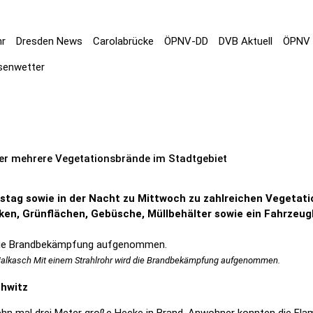
hr
Dresden News
Carolabrücke
ÖPNV-DD
DVB Aktuell
ÖPNV 
senwetter
ter mehrere Vegetationsbrände im Stadtgebiet
tag sowie in der Nacht zu Mittwoch zu zahlreichen Vegetat
ken, Grünflächen, Gebüsche, Müllbehälter sowie ein Fahrzeu
alkasch Mit einem Strahlrohr wird die Brandbekämpfung aufgenommen.
chwitz
hn mal drei Meter große Hecke in Brand. Anwohner konnten die Fl