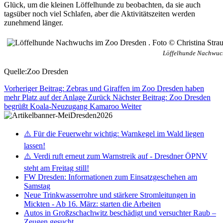
Glück, um die kleinen Löffelhunde zu beobachten, da sie auch
tagsüber noch viel Schlafen, aber die Aktivitätszeiten werden
zunehmend länger.
Löffelhunde Nachwuch
Quelle:Zoo Dresden
Vorheriger Beitrag: Zebras und Giraffen im Zoo Dresden haben
mehr Platz auf der Anlage
Zurück
Nächster Beitrag: Zoo Dresden
begrüßt Koala-Neuzugang Kamaroo
Weiter
⚠️ Für die Feuerwehr wichtig: Warnkegel im Wald liegen
lassen!
⚠️ Verdi ruft erneut zum Warnstreik auf - Dresdner ÖPNV
steht am Freitag still!
FW Dresden: Informationen zum Einsatzgeschehen am
Samstag
Neue Trinkwasserrohre und stärkere Stromleitungen in
Mickten - Ab 16. März: starten die Arbeiten
Autos in Großzschachwitz beschädigt und versuchter Raub –
Zeugen gesucht