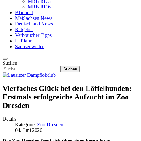
MRB RE 3
MRB RE 6
Blaulicht
MeiSachsen News
Deutschland News
Ratgeber
Verbraucher Tipps
Luftfahrt
Sachsenwetter
Suchen
Suchen
Vierfaches Glück bei den Löffelhunden:
Erstmals erfolgreiche Aufzucht im Zoo
Dresden
Details
Kategorie:
Zoo Dresden
04. Juni 2026
Der Zoo Dresden freut sich über einen besonderen