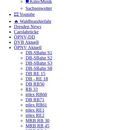
◼️ Kino/Musik
Sachsenwetter
🎞️ Youtube
🔥 Waldbrandgefahr
Dresden News
Carolabrücke
ÖPNV-DD
DVB Aktuell
ÖPNV Aktuell
DB-SBahn S1
DB-SBahn S2
DB-SBahn S3
DB-SBahn S8
DB RE 15
DB - RE 18
DB RB50
RB 33
trilex RB60
DB RB71
trilex RB61
trilex RE1
trilex RE2
MRB RB 30
MRB RB 45