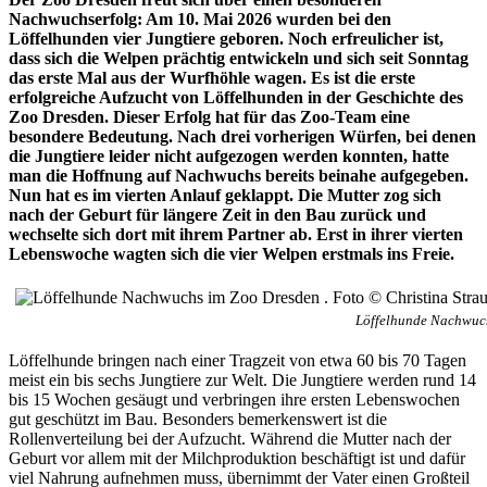
Nachwuchserfolg: Am 10. Mai 2026 wurden bei den
Löffelhunden vier Jungtiere geboren. Noch erfreulicher ist,
dass sich die Welpen prächtig entwickeln und sich seit Sonntag
das erste Mal aus der Wurfhöhle wagen. Es ist die erste
erfolgreiche Aufzucht von Löffelhunden in der Geschichte des
Zoo Dresden. Dieser Erfolg hat für das Zoo-Team eine
besondere Bedeutung. Nach drei vorherigen Würfen, bei denen
die Jungtiere leider nicht aufgezogen werden konnten, hatte
man die Hoffnung auf Nachwuchs bereits beinahe aufgegeben.
Nun hat es im vierten Anlauf geklappt. Die Mutter zog sich
nach der Geburt für längere Zeit in den Bau zurück und
wechselte sich dort mit ihrem Partner ab. Erst in ihrer vierten
Lebenswoche wagten sich die vier Welpen erstmals ins Freie.
Löffelhunde Nachwuch
Löffelhunde bringen nach einer Tragzeit von etwa 60 bis 70 Tagen
meist ein bis sechs Jungtiere zur Welt. Die Jungtiere werden rund 14
bis 15 Wochen gesäugt und verbringen ihre ersten Lebenswochen
gut geschützt im Bau. Besonders bemerkenswert ist die
Rollenverteilung bei der Aufzucht. Während die Mutter nach der
Geburt vor allem mit der Milchproduktion beschäftigt ist und dafür
viel Nahrung aufnehmen muss, übernimmt der Vater einen Großteil