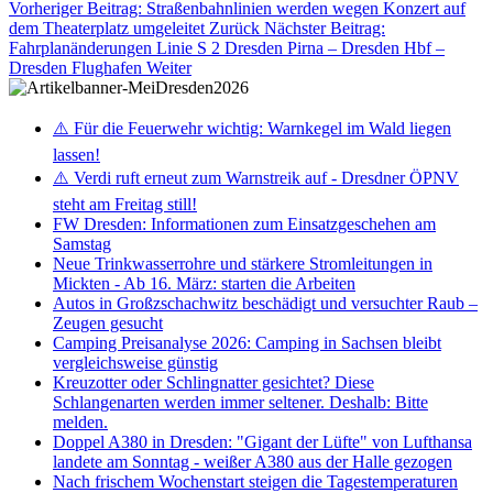
Vorheriger Beitrag: Straßenbahnlinien werden wegen Konzert auf
dem Theaterplatz umgeleitet
Zurück
Nächster Beitrag:
Fahrplanänderungen Linie S 2 Dresden Pirna – Dresden Hbf –
Dresden Flughafen
Weiter
⚠️ Für die Feuerwehr wichtig: Warnkegel im Wald liegen
lassen!
⚠️ Verdi ruft erneut zum Warnstreik auf - Dresdner ÖPNV
steht am Freitag still!
FW Dresden: Informationen zum Einsatzgeschehen am
Samstag
Neue Trinkwasserrohre und stärkere Stromleitungen in
Mickten - Ab 16. März: starten die Arbeiten
Autos in Großzschachwitz beschädigt und versuchter Raub –
Zeugen gesucht
Camping Preisanalyse 2026: Camping in Sachsen bleibt
vergleichsweise günstig
Kreuzotter oder Schlingnatter gesichtet? Diese
Schlangenarten werden immer seltener. Deshalb: Bitte
melden.
Doppel A380 in Dresden: "Gigant der Lüfte" von Lufthansa
landete am Sonntag - weißer A380 aus der Halle gezogen
Nach frischem Wochenstart steigen die Tagestemperaturen