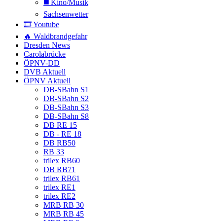
◼️ Kino/Musik
Sachsenwetter
🎞️ Youtube
🔥 Waldbrandgefahr
Dresden News
Carolabrücke
ÖPNV-DD
DVB Aktuell
ÖPNV Aktuell
DB-SBahn S1
DB-SBahn S2
DB-SBahn S3
DB-SBahn S8
DB RE 15
DB - RE 18
DB RB50
RB 33
trilex RB60
DB RB71
trilex RB61
trilex RE1
trilex RE2
MRB RB 30
MRB RB 45