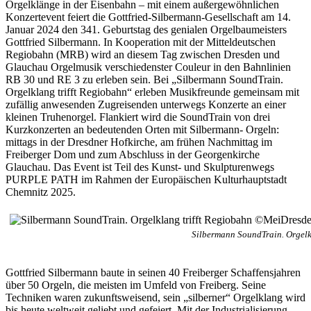
Orgelklänge in der Eisenbahn – mit einem außergewöhnlichen
Konzertevent feiert die Gottfried-Silbermann-Gesellschaft am 14.
Januar 2024 den 341. Geburtstag des genialen Orgelbaumeisters
Gottfried Silbermann. In Kooperation mit der Mitteldeutschen
Regiobahn (MRB) wird an diesem Tag zwischen Dresden und
Glauchau Orgelmusik verschiedenster Couleur in den Bahnlinien
RB 30 und RE 3 zu erleben sein. Bei „Silbermann SoundTrain.
Orgelklang trifft Regiobahn“ erleben Musikfreunde gemeinsam mit
zufällig anwesenden Zugreisenden unterwegs Konzerte an einer
kleinen Truhenorgel. Flankiert wird die SoundTrain von drei
Kurzkonzerten an bedeutenden Orten mit Silbermann- Orgeln:
mittags in der Dresdner Hofkirche, am frühen Nachmittag im
Freiberger Dom und zum Abschluss in der Georgenkirche
Glauchau. Das Event ist Teil des Kunst- und Skulpturenwegs
PURPLE PATH im Rahmen der Europäischen Kulturhauptstadt
Chemnitz 2025.
Silbermann SoundTrain. Orgelk
Gottfried Silbermann baute in seinen 40 Freiberger Schaffensjahren
über 50 Orgeln, die meisten im Umfeld von Freiberg. Seine
Techniken waren zukunftsweisend, sein „silberner“ Orgelklang wird
bis heute weltweit geliebt und gefeiert. Mit der Industrialisierung