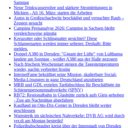
Samstag
Neue Trinkwasserrohre und stärkere Stromleitungen in
Mickten - Ab 16. März: starten die Arbeiten
Autos in Großzschachwitz beschädigt und versuchter Raub –
Zeugen gesucht
Camping Preisanalyse 2026: Camping in Sachsen bleibt
vergleichsweise günstig
Kreuzotter oder Schlingnatter gesichtet? Diese
Schlangenarten werden immer seltener. Deshalb: Bitte
melden.
Doppel A380 in Dresden: "Gigant der Lüfte" von Lufthansa
landete am Sonntag - weißer A380 aus der Halle gezogen
Nach frischem Wochenstart steigen die Tagestemperaturen
wieder, nachts verbreitet frostig
InternetFame bekräftigt seine Mission, skalierbare Social-
Media-Lösungen in ganz Deutschland anzubieten
MRB und GDL erzielen Tarifabschluss für Beschäftigte im
Schienenpersonennahverkehr (SPNV)
RB72: Regionalbahn in Glashütte zurück aufs Gleis gehoben
- Zug am Nachmittag abgefahren
Kaufland im Otto-Dix-Center in Dresden bleibt weiter
geschlossen
Warnstreik im sächsischen Nahverkehr: DVB AG wird durch
ver.di am Montag bestreikt!
Polizeihubschrauber kreist über der Innenstadt von Dresden