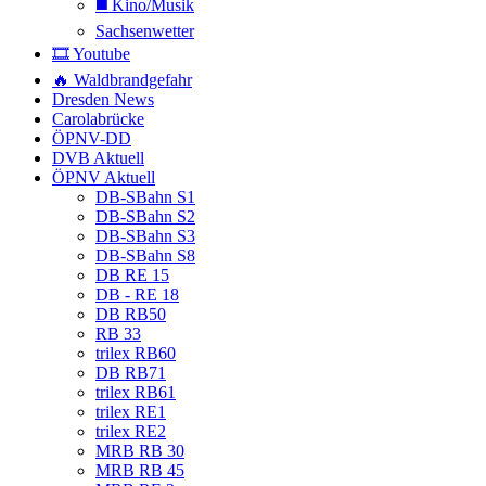
◼️ Kino/Musik
Sachsenwetter
🎞️ Youtube
🔥 Waldbrandgefahr
Dresden News
Carolabrücke
ÖPNV-DD
DVB Aktuell
ÖPNV Aktuell
DB-SBahn S1
DB-SBahn S2
DB-SBahn S3
DB-SBahn S8
DB RE 15
DB - RE 18
DB RB50
RB 33
trilex RB60
DB RB71
trilex RB61
trilex RE1
trilex RE2
MRB RB 30
MRB RB 45