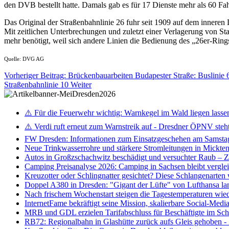
den DVB bestellt hatte. Damals gab es für 17 Dienste mehr als 60 Fa
Das Original der Straßenbahnlinie 26 fuhr seit 1909 auf dem innere
Mit zeitlichen Unterbrechungen und zuletzt einer Verlagerung von St
mehr benötigt, weil sich andere Linien die Bedienung des „26er-Rings“
Quelle: DVG AG
Vorheriger Beitrag: Brückenbauarbeiten Budapester Straße: Buslini
Straßenbahnlinie 10
Weiter
⚠️ Für die Feuerwehr wichtig: Warnkegel im Wald liegen lasse
⚠️ Verdi ruft erneut zum Warnstreik auf - Dresdner ÖPNV steht 
FW Dresden: Informationen zum Einsatzgeschehen am Samsta
Neue Trinkwasserrohre und stärkere Stromleitungen in Mickten 
Autos in Großzschachwitz beschädigt und versuchter Raub – 
Camping Preisanalyse 2026: Camping in Sachsen bleibt vergle
Kreuzotter oder Schlingnatter gesichtet? Diese Schlangenarten
Doppel A380 in Dresden: "Gigant der Lüfte" von Lufthansa la
Nach frischem Wochenstart steigen die Tagestemperaturen wieder
InternetFame bekräftigt seine Mission, skalierbare Social-Med
MRB und GDL erzielen Tarifabschluss für Beschäftigte im S
RB72: Regionalbahn in Glashütte zurück aufs Gleis gehoben 