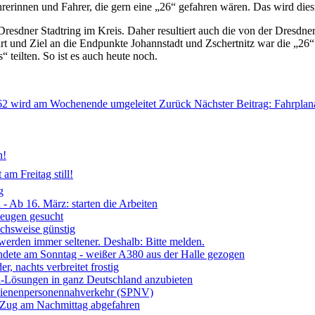
hrerinnen und Fahrer, die gern eine „26“ gefahren wären. Das wird dies
n Dresdner Stadtring im Kreis. Daher resultiert auch die von der Dre
art und Ziel an die Endpunkte Johannstadt und Zschertnitz war die „26“
 teilten. So ist es auch heute noch.
e 62 wird am Wochenende umgeleitet
Zurück
Nächster Beitrag: Fahrpla
n!
am Freitag still!
g
- Ab 16. März: starten die Arbeiten
Zeugen gesucht
ichsweise günstig
 werden immer seltener. Deshalb: Bitte melden.
ndete am Sonntag - weißer A380 aus der Halle gezogen
, nachts verbreitet frostig
ia-Lösungen in ganz Deutschland anzubieten
chienenpersonennahverkehr (SPNV)
- Zug am Nachmittag abgefahren