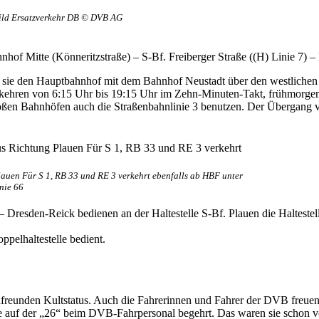
ild Ersatzverkehr DB © DVB AG
of Mitte (Könneritzstraße) – S-Bf. Freiberger Straße ((H) Linie 7) –
 sie den Hauptbahnhof mit dem Bahnhof Neustadt über den westlichen S
kehren von 6:15 Uhr bis 19:15 Uhr im Zehn-Minuten-Takt, frühmorgen
oßen Bahnhöfen auch die Straßenbahnlinie 3 benutzen. Der Übergang 
auen Für S 1, RB 33 und RE 3 verkehrt ebenfalls ab HBF unter
nie 66
resden-Reick bedienen an der Haltestelle S-Bf. Plauen die Haltestelle
ppelhaltestelle bedient.
hnfreunden Kultstatus. Auch die Fahrerinnen und Fahrer der DVB freue
enste auf der „26“ beim DVB-Fahrpersonal begehrt. Das waren sie schon 