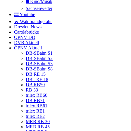
◼️ Kino/Musik
Sachsenwetter
🎞️ Youtube
🔥 Waldbrandgefahr
Dresden News
Carolabrücke
ÖPNV-DD
DVB Aktuell
ÖPNV Aktuell
DB-SBahn S1
DB-SBahn S2
DB-SBahn S3
DB-SBahn S8
DB RE 15
DB - RE 18
DB RB50
RB 33
trilex RB60
DB RB71
trilex RB61
trilex RE1
trilex RE2
MRB RB 30
MRB RB 45