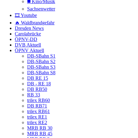
◼️ Kino/Musik
Sachsenwetter
🎞️ Youtube
🔥 Waldbrandgefahr
Dresden News
Carolabrücke
ÖPNV-DD
DVB Aktuell
ÖPNV Aktuell
DB-SBahn S1
DB-SBahn S2
DB-SBahn S3
DB-SBahn S8
DB RE 15
DB - RE 18
DB RB50
RB 33
trilex RB60
DB RB71
trilex RB61
trilex RE1
trilex RE2
MRB RB 30
MRB RB 45