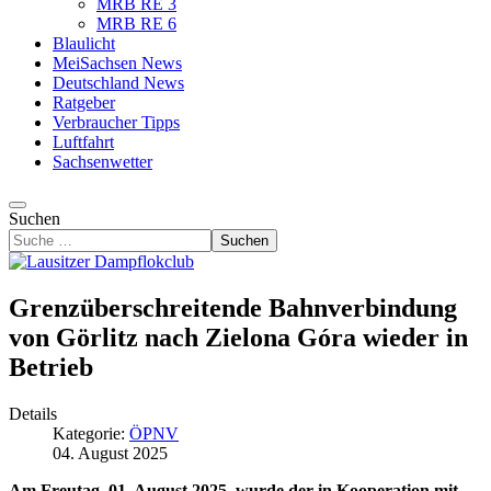
MRB RE 3
MRB RE 6
Blaulicht
MeiSachsen News
Deutschland News
Ratgeber
Verbraucher Tipps
Luftfahrt
Sachsenwetter
Suchen
Suchen
Grenzüberschreitende Bahnverbindung
von Görlitz nach Zielona Góra wieder in
Betrieb
Details
Kategorie:
ÖPNV
04. August 2025
Am Freutag, 01. August 2025, wurde der in Kooperation mit