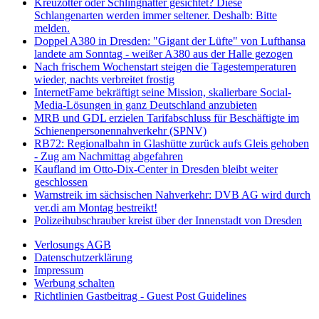
Kreuzotter oder Schlingnatter gesichtet? Diese
Schlangenarten werden immer seltener. Deshalb: Bitte
melden.
Doppel A380 in Dresden: "Gigant der Lüfte" von Lufthansa
landete am Sonntag - weißer A380 aus der Halle gezogen
Nach frischem Wochenstart steigen die Tagestemperaturen
wieder, nachts verbreitet frostig
InternetFame bekräftigt seine Mission, skalierbare Social-
Media-Lösungen in ganz Deutschland anzubieten
MRB und GDL erzielen Tarifabschluss für Beschäftigte im
Schienenpersonennahverkehr (SPNV)
RB72: Regionalbahn in Glashütte zurück aufs Gleis gehoben
- Zug am Nachmittag abgefahren
Kaufland im Otto-Dix-Center in Dresden bleibt weiter
geschlossen
Warnstreik im sächsischen Nahverkehr: DVB AG wird durch
ver.di am Montag bestreikt!
Polizeihubschrauber kreist über der Innenstadt von Dresden
Verlosungs AGB
Datenschutzerklärung
Impressum
Werbung schalten
Richtlinien Gastbeitrag - Guest Post Guidelines