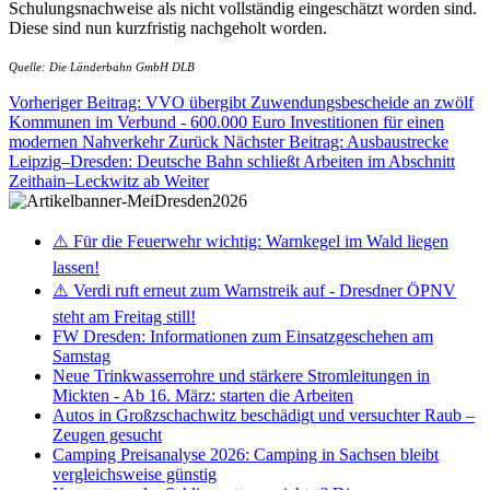
Schulungsnachweise als nicht vollständig eingeschätzt worden sind.
Diese sind nun kurzfristig nachgeholt worden.
Quelle: Die Länderbahn GmbH DLB
Vorheriger Beitrag: VVO übergibt Zuwendungsbescheide an zwölf
Kommunen im Verbund - 600.000 Euro Investitionen für einen
modernen Nahverkehr
Zurück
Nächster Beitrag: Ausbaustrecke
Leipzig–Dresden: Deutsche Bahn schließt Arbeiten im Abschnitt
Zeithain–Leckwitz ab
Weiter
⚠️ Für die Feuerwehr wichtig: Warnkegel im Wald liegen
lassen!
⚠️ Verdi ruft erneut zum Warnstreik auf - Dresdner ÖPNV
steht am Freitag still!
FW Dresden: Informationen zum Einsatzgeschehen am
Samstag
Neue Trinkwasserrohre und stärkere Stromleitungen in
Mickten - Ab 16. März: starten die Arbeiten
Autos in Großzschachwitz beschädigt und versuchter Raub –
Zeugen gesucht
Camping Preisanalyse 2026: Camping in Sachsen bleibt
vergleichsweise günstig