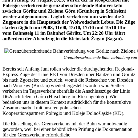
Polregio verkehrende grenzüberschreitende Bahnverkehr
zwischen Görlitz und Zielona Góra (Grünberg in Schlesien)
wieder aufgenommen. Täglich verkehren nun wieder die 5
Zugpaare in die Hauptstadt der Woiwodschaft Lebus. Die Züge
starten täglich um 09:08, 11:00, 15:10, 17:10 und 19:10 Uhr
vom Bahnsteig 11 im Bahnhof Görlitz. Um 22:20 Uhr fährt
außerdem der Abendzug in die Kleinstadt Żagań (Sagan).
Grenzüberschreitende Bahnverbindung von G
Bereits seit Anfang Juni rollen wieder die durchgehenden Regional-
Express-Züge der Linie RE1 von Dresden über Bautzen und Görlitz
bis nach Zgorzelec und zurück, womit die Reiseachse von Dresden
nach Wrocław (Breslau) wiederhergestellt worden war. Seither
verkehren im Tagesverkehr ebenfalls die Anschlusszüge der Linie
D62nach Jelenia Góra (Hirschberg im Riesengebirge). Wir
bedanken uns in diesem Kontext ausdrücklich für die konstruktive
Zusammenarbeit mit unseren polnischen
Kooperationspartnern Polregio und Koleje Dolnośląskie (KD).
Die Einstellung des Grenzverkehrs mit der Bahn war notwendig
geworden, weil bei einer behördlichen Prüfung die Dokumentation
für den Grenzverkehr erforderliche