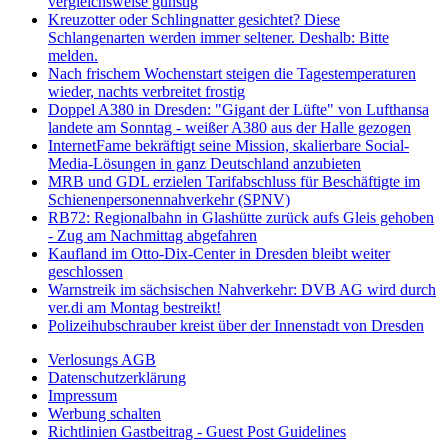
vergleichsweise günstig
Kreuzotter oder Schlingnatter gesichtet? Diese
Schlangenarten werden immer seltener. Deshalb: Bitte
melden.
Nach frischem Wochenstart steigen die Tagestemperaturen
wieder, nachts verbreitet frostig
Doppel A380 in Dresden: "Gigant der Lüfte" von Lufthansa
landete am Sonntag - weißer A380 aus der Halle gezogen
InternetFame bekräftigt seine Mission, skalierbare Social-
Media-Lösungen in ganz Deutschland anzubieten
MRB und GDL erzielen Tarifabschluss für Beschäftigte im
Schienenpersonennahverkehr (SPNV)
RB72: Regionalbahn in Glashütte zurück aufs Gleis gehoben
- Zug am Nachmittag abgefahren
Kaufland im Otto-Dix-Center in Dresden bleibt weiter
geschlossen
Warnstreik im sächsischen Nahverkehr: DVB AG wird durch
ver.di am Montag bestreikt!
Polizeihubschrauber kreist über der Innenstadt von Dresden
Verlosungs AGB
Datenschutzerklärung
Impressum
Werbung schalten
Richtlinien Gastbeitrag - Guest Post Guidelines