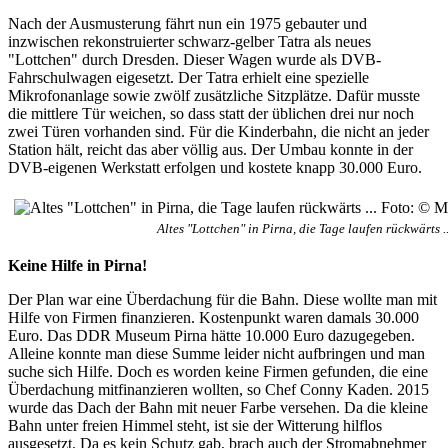
Nach der Ausmusterung fährt nun ein 1975 gebauter und
inzwischen rekonstruierter schwarz-gelber Tatra als neues
"Lottchen" durch Dresden. Dieser Wagen wurde als DVB-
Fahrschulwagen eigesetzt. Der Tatra erhielt eine spezielle
Mikrofonanlage sowie zwölf zusätzliche Sitzplätze. Dafür musste
die mittlere Tür weichen, so dass statt der üblichen drei nur noch
zwei Türen vorhanden sind. Für die Kinderbahn, die nicht an jeder
Station hält, reicht das aber völlig aus. Der Umbau konnte in der
DVB-eigenen Werkstatt erfolgen und kostete knapp 30.000 Euro.
Altes "Lottchen" in Pirna, die Tage laufen rückwärts 
Keine Hilfe in Pirna!
Der Plan war eine Überdachung für die Bahn. Diese wollte man mit
Hilfe von Firmen finanzieren. Kostenpunkt waren damals 30.000
Euro. Das DDR Museum Pirna hätte 10.000 Euro dazugegeben.
Alleine konnte man diese Summe leider nicht aufbringen und man
suche sich Hilfe. Doch es worden keine Firmen gefunden, die eine
Überdachung mitfinanzieren wollten, so Chef Conny Kaden. 2015
wurde das Dach der Bahn mit neuer Farbe versehen. Da die kleine
Bahn unter freien Himmel steht, ist sie der Witterung hilflos
ausgesetzt. Da es kein Schutz gab, brach auch der Stromabnehmer