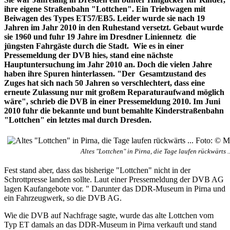
ihre eigene Straßenbahn "Lottchen". Ein Triebwagen mit
Beiwagen des Types ET57/EB5. Leider wurde sie nach 19
Jahren im Jahr 2010 in den Ruhestand versetzt. Gebaut wurde
sie 1960 und fuhr 19 Jahre im Dresdner Liniennetz die
jüngsten Fahrgäste durch die Stadt. Wie es in einer
Pressemeldung der DVB hies, stand eine nächste
Hauptuntersuchung im Jahr 2010 an. Doch die vielen Jahre
haben ihre Spuren hinterlassen. "Der Gesamtzustand des
Zuges hat sich nach 50 Jahren so verschlechtert, dass eine
erneute Zulassung nur mit großem Reparaturaufwand möglich
wäre", schrieb die DVB in einer Pressemeldung 2010. Im Juni
2010 fuhr die bekannte und bunt bemahlte Kinderstraßenbahn
"Lottchen" ein letztes mal durch Dresden.
Altes "Lottchen" in Pirna, die Tage laufen rückwärts 
Fest stand aber, dass das bisherige "Lottchen" nicht in der
Schrottpresse landen sollte. Laut einer Pressemeldung der DVB AG
lagen Kaufangebote vor. " Darunter das DDR-Museum in Pirna und
ein Fahrzeugwerk, so die DVB AG.
Wie die DVB auf Nachfrage sagte, wurde das alte Lottchen vom
Typ ET damals an das DDR-Museum in Pirna verkauft und stand