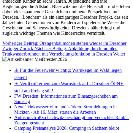
entdecken Kinder ab sechs Jahren, Jugendliche und ihre
Begleitungen die Altstadt, Blasewitz und die Neustadt – und erleben
dabei viele spannende Geschichten und neue Perspektiven auf
Dresden. „Lottchen“ als ein einzigartiges Dresdner Projekt, das seit
Jahrzehnten Generationen von Kindern auf spielerische Weise die
Geschichte und Sehenswürdigkeiten Dresdens näherbringt und
zugleich wichtige Themen wie Kinderrechte vermittelt.
Vorheriger Beitrag: Orangenbäumchen stehen wieder im Dresdner
Zwinger
Zurück
Nächster Beitrag: Abkühlung durch mobilen
Trinkwasserbrunnen mit Vernebelungsfunktion in Dresden
Weiter
⚠️ Für die Feuerwehr wichtig: Warnkegel im Wald liegen
lassen!
⚠️ Verdi ruft erneut zum Warnstreik auf - Dresdner ÖPNV
steht am Freitag still!
FW Dresden: Informationen zum Einsatzgeschehen am
Samstag
Neue Trinkwasserrohre und stärkere Stromleitungen in
Mickten - Ab 16. März: starten die Arbeiten
Autos in Großzschachwitz beschädigt und versuchter Raub –
Zeugen gesucht
Camping Preisanalyse 2026: Camping in Sachsen bleibt