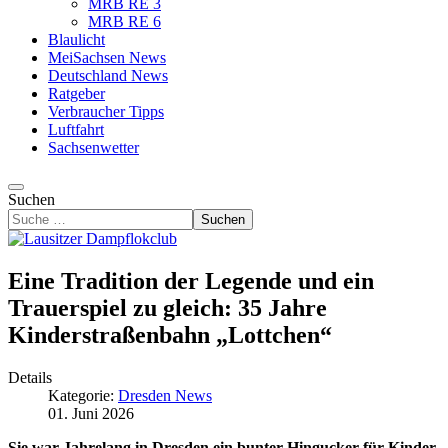
MRB RE 3
MRB RE 6
Blaulicht
MeiSachsen News
Deutschland News
Ratgeber
Verbraucher Tipps
Luftfahrt
Sachsenwetter
Suchen
Suchen
Eine Tradition der Legende und ein
Trauerspiel zu gleich: 35 Jahre
Kinderstraßenbahn „Lottchen“
Details
Kategorie:
Dresden News
01. Juni 2026
Sie war Jahrelang in Dresden ein bunter Hingucker für Kinder,