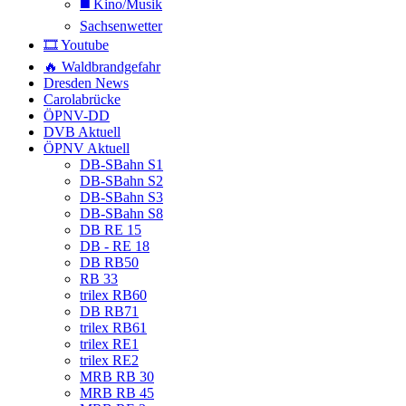
◼️ Kino/Musik
Sachsenwetter
🎞️ Youtube
🔥 Waldbrandgefahr
Dresden News
Carolabrücke
ÖPNV-DD
DVB Aktuell
ÖPNV Aktuell
DB-SBahn S1
DB-SBahn S2
DB-SBahn S3
DB-SBahn S8
DB RE 15
DB - RE 18
DB RB50
RB 33
trilex RB60
DB RB71
trilex RB61
trilex RE1
trilex RE2
MRB RB 30
MRB RB 45