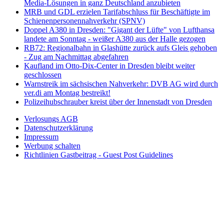
Media-Lösungen in ganz Deutschland anzubieten
MRB und GDL erzielen Tarifabschluss für Beschäftigte im
Schienenpersonennahverkehr (SPNV)
Doppel A380 in Dresden: "Gigant der Lüfte" von Lufthansa
landete am Sonntag - weißer A380 aus der Halle gezogen
RB72: Regionalbahn in Glashütte zurück aufs Gleis gehoben
- Zug am Nachmittag abgefahren
Kaufland im Otto-Dix-Center in Dresden bleibt weiter
geschlossen
Warnstreik im sächsischen Nahverkehr: DVB AG wird durch
ver.di am Montag bestreikt!
Polizeihubschrauber kreist über der Innenstadt von Dresden
Verlosungs AGB
Datenschutzerklärung
Impressum
Werbung schalten
Richtlinien Gastbeitrag - Guest Post Guidelines