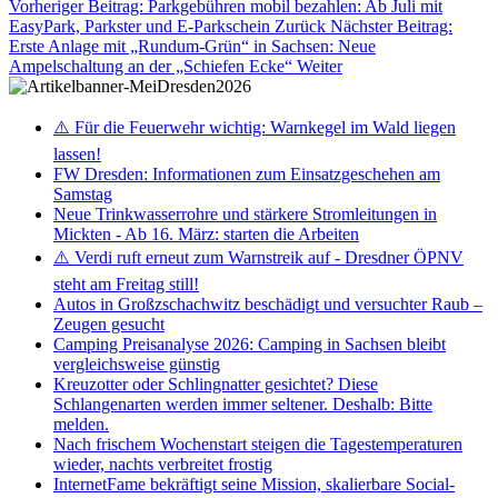
Vorheriger Beitrag: Parkgebühren mobil bezahlen: Ab Juli mit
EasyPark, Parkster und E-Parkschein
Zurück
Nächster Beitrag:
Erste Anlage mit „Rundum-Grün“ in Sachsen: Neue
Ampelschaltung an der „Schiefen Ecke“
Weiter
⚠️ Für die Feuerwehr wichtig: Warnkegel im Wald liegen
lassen!
FW Dresden: Informationen zum Einsatzgeschehen am
Samstag
Neue Trinkwasserrohre und stärkere Stromleitungen in
Mickten - Ab 16. März: starten die Arbeiten
⚠️ Verdi ruft erneut zum Warnstreik auf - Dresdner ÖPNV
steht am Freitag still!
Autos in Großzschachwitz beschädigt und versuchter Raub –
Zeugen gesucht
Camping Preisanalyse 2026: Camping in Sachsen bleibt
vergleichsweise günstig
Kreuzotter oder Schlingnatter gesichtet? Diese
Schlangenarten werden immer seltener. Deshalb: Bitte
melden.
Nach frischem Wochenstart steigen die Tagestemperaturen
wieder, nachts verbreitet frostig
InternetFame bekräftigt seine Mission, skalierbare Social-