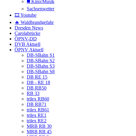
◼️ Kino/Musik
Sachsenwetter
🎞️ Youtube
🔥 Waldbrandgefahr
Dresden News
Carolabrücke
ÖPNV-DD
DVB Aktuell
ÖPNV Aktuell
DB-SBahn S1
DB-SBahn S2
DB-SBahn S3
DB-SBahn S8
DB RE 15
DB - RE 18
DB RB50
RB 33
trilex RB60
DB RB71
trilex RB61
trilex RE1
trilex RE2
MRB RB 30
MRB RB 45