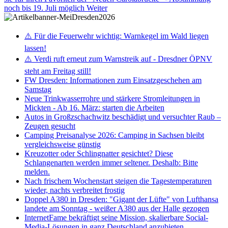
noch bis 19. Juli möglich
Weiter
⚠️ Für die Feuerwehr wichtig: Warnkegel im Wald liegen
lassen!
⚠️ Verdi ruft erneut zum Warnstreik auf - Dresdner ÖPNV
steht am Freitag still!
FW Dresden: Informationen zum Einsatzgeschehen am
Samstag
Neue Trinkwasserrohre und stärkere Stromleitungen in
Mickten - Ab 16. März: starten die Arbeiten
Autos in Großzschachwitz beschädigt und versuchter Raub –
Zeugen gesucht
Camping Preisanalyse 2026: Camping in Sachsen bleibt
vergleichsweise günstig
Kreuzotter oder Schlingnatter gesichtet? Diese
Schlangenarten werden immer seltener. Deshalb: Bitte
melden.
Nach frischem Wochenstart steigen die Tagestemperaturen
wieder, nachts verbreitet frostig
Doppel A380 in Dresden: "Gigant der Lüfte" von Lufthansa
landete am Sonntag - weißer A380 aus der Halle gezogen
InternetFame bekräftigt seine Mission, skalierbare Social-
Media-Lösungen in ganz Deutschland anzubieten