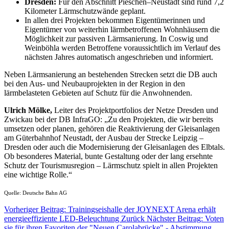
Dresden:
Für den Abschnitt Pieschen–Neustadt sind rund 7,2
Kilometer Lärmschutzwände geplant.
In allen drei Projekten bekommen Eigentümerinnen und
Eigentümer von weiterhin lärmbetroffenen Wohnhäusern die
Möglichkeit zur passiven Lärmsanierung. In Coswig und
Weinböhla werden Betroffene voraussichtlich im Verlauf des
nächsten Jahres automatisch angeschrieben und informiert.
Neben Lärmsanierung an bestehenden Strecken setzt die DB auch
bei den Aus- und Neubauprojekten in der Region in den
lärmbelasteten Gebieten auf Schutz für die Anwohnenden.
Ulrich Mölke,
Leiter des Projektportfolios der Netze Dresden und
Zwickau bei der DB InfraGO: „Zu den Projekten, die wir bereits
umsetzen oder planen, gehören die
Reaktivierung der Gleisanlagen
am Güterbahnhof Neustadt, der Ausbau der Strecke Leipzig –
Dresden oder auch die Modernisierung der Gleisanlagen des Elbtals.
Ob besonderes Material, bunte Gestaltung oder der lang ersehnte
Schutz der Tourismusregion – Lärmschutz spielt in allen Projekten
eine wichtige Rolle.“
Quelle: Deutsche Bahn AG
Vorheriger Beitrag: Trainingseishalle der JOYNEXT Arena erhält
energieeffiziente LED-Beleuchtung
Zurück
Nächster Beitrag: Voten
sie für ihren Favoriten der "Neuen Carolabrücke" - Abstimmung