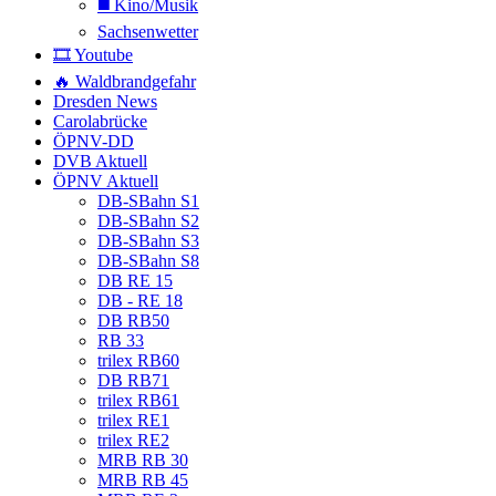
◼️ Kino/Musik
Sachsenwetter
🎞️ Youtube
🔥 Waldbrandgefahr
Dresden News
Carolabrücke
ÖPNV-DD
DVB Aktuell
ÖPNV Aktuell
DB-SBahn S1
DB-SBahn S2
DB-SBahn S3
DB-SBahn S8
DB RE 15
DB - RE 18
DB RB50
RB 33
trilex RB60
DB RB71
trilex RB61
trilex RE1
trilex RE2
MRB RB 30
MRB RB 45