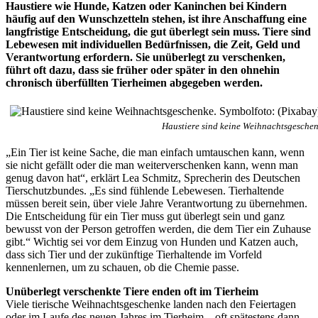
Haustiere wie Hunde, Katzen oder Kaninchen bei Kindern
häufig auf den Wunschzetteln stehen, ist ihre Anschaffung eine
langfristige Entscheidung, die gut überlegt sein muss. Tiere sind
Lebewesen mit individuellen Bedürfnissen, die Zeit, Geld und
Verantwortung erfordern. Sie unüberlegt zu verschenken,
führt oft dazu, dass sie früher oder später in den ohnehin
chronisch überfüllten Tierheimen abgegeben werden.
Haustiere sind keine Weihnachtsgeschen
„Ein Tier ist keine Sache, die man einfach umtauschen kann, wenn
sie nicht gefällt oder die man weiterverschenken kann, wenn man
genug davon hat“, erklärt Lea Schmitz, Sprecherin des Deutschen
Tierschutzbundes. „Es sind fühlende Lebewesen. Tierhaltende
müssen bereit sein, über viele Jahre Verantwortung zu übernehmen.
Die Entscheidung für ein Tier muss gut überlegt sein und ganz
bewusst von der Person getroffen werden, die dem Tier ein Zuhause
gibt.“ Wichtig sei vor dem Einzug von Hunden und Katzen auch,
dass sich Tier und der zukünftige Tierhaltende im Vorfeld
kennenlernen, um zu schauen, ob die Chemie passe.
Unüberlegt verschenkte Tiere enden oft im Tierheim
Viele tierische Weihnachtsgeschenke landen nach den Feiertagen
oder im Laufe des neuen Jahres im Tierheim – oft spätestens dann,