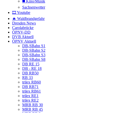
◼️ Kino/Musik
Sachsenwetter
🎞️ Youtube
🔥 Waldbrandgefahr
Dresden News
Carolabrücke
ÖPNV-DD
DVB Aktuell
ÖPNV Aktuell
DB-SBahn S1
DB-SBahn S2
DB-SBahn S3
DB-SBahn S8
DB RE 15
DB - RE 18
DB RB50
RB 33
trilex RB60
DB RB71
trilex RB61
trilex RE1
trilex RE2
MRB RB 30
MRB RB 45