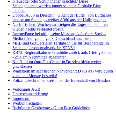
Kreuzotter oder Schlingnatter gesichtet? Diese
Schlangenarten werden immer seltener. Deshalb: Bitte
melden.
Doppel A380 in Dresden: "Gigant der Lüfte" von Lufthansa
landete am Sonntag - weißer A380 aus der Halle gezogen
Nach frischem Wochenstart steigen die Tagestemperaturen
wieder, nachts verbreitet frostig
InternetFame bekräftigt seine Mission, skalierbare Social-
Media-Lösungen in ganz Deutschland anzubieten
MRB und GDL erzielen Tarifabschluss für Beschäftigte im
Schienenpersonennahverkehr (SPNV)
RB72: Regionalbahn in Glashütte zurück aufs Gleis gehoben
- Zug am Nachmittag abgefahren
Kaufland im Otto-Dix-Center in Dresden bleibt weiter
geschlossen
Warnstreik im sächsischen Nahverkehr: DVB AG wird durch
ver.di am Montag bestreikt!
Polizeihubschrauber kreist über der Innenstadt von Dresden
Verlosungs AGB
Datenschutzerklärung
Impressum
Werbung schalten
Richtlinien Gastbeitrag - Guest Post Guidelines