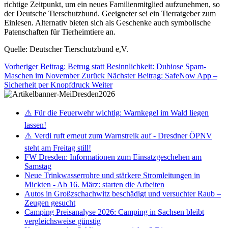
richtige Zeitpunkt, um ein neues Familienmitglied aufzunehmen, so
der Deutsche Tierschutzbund. Geeigneter sei ein Tierratgeber zum
Einlesen. Alternativ bieten sich als Geschenke auch symbolische
Patenschaften für Tierheimtiere an.
Quelle: Deutscher Tierschutzbund e,V.
Vorheriger Beitrag: Betrug statt Besinnlichkeit: Dubiose Spam-
Maschen im November
Zurück
Nächster Beitrag: SafeNow App –
Sicherheit per Knopfdruck
Weiter
⚠️ Für die Feuerwehr wichtig: Warnkegel im Wald liegen
lassen!
⚠️ Verdi ruft erneut zum Warnstreik auf - Dresdner ÖPNV
steht am Freitag still!
FW Dresden: Informationen zum Einsatzgeschehen am
Samstag
Neue Trinkwasserrohre und stärkere Stromleitungen in
Mickten - Ab 16. März: starten die Arbeiten
Autos in Großzschachwitz beschädigt und versuchter Raub –
Zeugen gesucht
Camping Preisanalyse 2026: Camping in Sachsen bleibt
vergleichsweise günstig