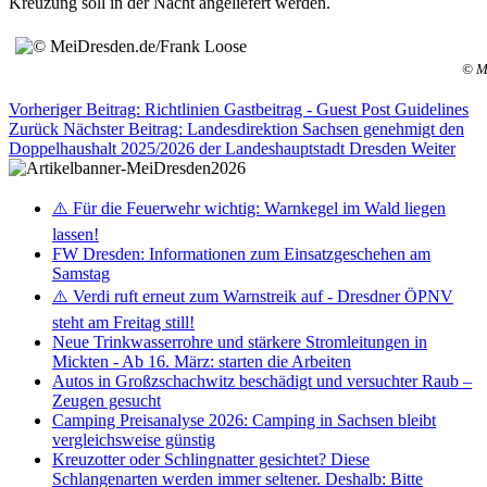
Kreuzung soll in der Nacht angeliefert werden.
© M
Vorheriger Beitrag: Richtlinien Gastbeitrag - Guest Post Guidelines
Zurück
Nächster Beitrag: Landesdirektion Sachsen genehmigt den
Doppelhaushalt 2025/2026 der Landeshauptstadt Dresden
Weiter
⚠️ Für die Feuerwehr wichtig: Warnkegel im Wald liegen
lassen!
FW Dresden: Informationen zum Einsatzgeschehen am
Samstag
⚠️ Verdi ruft erneut zum Warnstreik auf - Dresdner ÖPNV
steht am Freitag still!
Neue Trinkwasserrohre und stärkere Stromleitungen in
Mickten - Ab 16. März: starten die Arbeiten
Autos in Großzschachwitz beschädigt und versuchter Raub –
Zeugen gesucht
Camping Preisanalyse 2026: Camping in Sachsen bleibt
vergleichsweise günstig
Kreuzotter oder Schlingnatter gesichtet? Diese
Schlangenarten werden immer seltener. Deshalb: Bitte