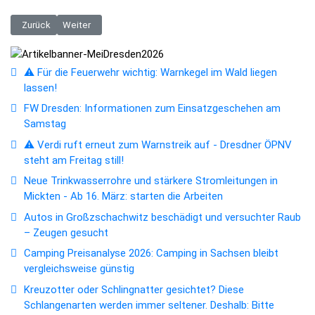
Vorheriger Beitrag: RB72: Regionalbahn in Glashütte zurück aufs Gleis
Nächster Beitrag: DVB: Gleis und Fahrleitungsarbeiten in Dres
Zurück
Weiter
⚠️ Für die Feuerwehr wichtig: Warnkegel im Wald liegen
lassen!
FW Dresden: Informationen zum Einsatzgeschehen am
Samstag
⚠️ Verdi ruft erneut zum Warnstreik auf - Dresdner ÖPNV
steht am Freitag still!
Neue Trinkwasserrohre und stärkere Stromleitungen in
Mickten - Ab 16. März: starten die Arbeiten
Autos in Großzschachwitz beschädigt und versuchter Raub
– Zeugen gesucht
Camping Preisanalyse 2026: Camping in Sachsen bleibt
vergleichsweise günstig
Kreuzotter oder Schlingnatter gesichtet? Diese
Schlangenarten werden immer seltener. Deshalb: Bitte