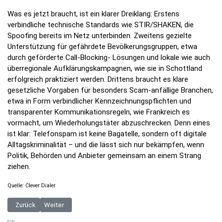
Was es jetzt braucht, ist ein klarer Dreiklang: Erstens
verbindliche technische Standards wie STIR/SHAKEN, die
Spoofing bereits im Netz unterbinden. Zweitens gezielte
Unterstützung für gefährdete Bevölkerungsgruppen, etwa
durch geförderte Call-Blocking- Lösungen und lokale wie auch
überregionale Aufklärungskampagnen, wie sie in Schottland
erfolgreich praktiziert werden. Drittens braucht es klare
gesetzliche Vorgaben für besonders Scam-anfällige Branchen,
etwa in Form verbindlicher Kennzeichnungspflichten und
transparenter Kommunikationsregeln, wie Frankreich es
vormacht, um Wiederholungstäter abzuschrecken. Denn eines
ist klar: Telefonspam ist keine Bagatelle, sondern oft digitale
Alltagskriminalität – und die lässt sich nur bekämpfen, wenn
Politik, Behörden und Anbieter gemeinsam an einem Strang
ziehen.
Quelle: Clever Dialer
Vorheriger Beitrag: „Angriff der Klon-Callcenter“ – Spam-Welle im Jun
Nächster Beitrag: Luftballons: In zwei Produkten mehr krebs
Zurück
Weiter