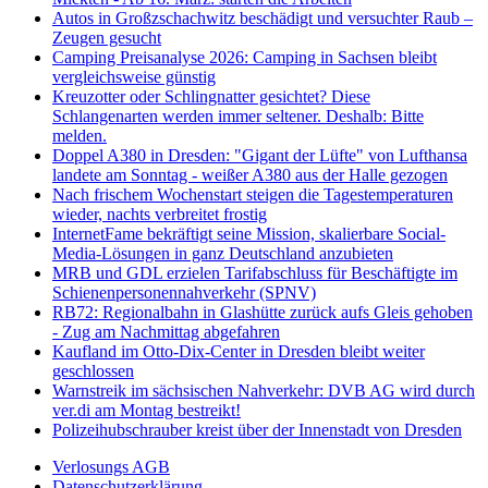
Autos in Großzschachwitz beschädigt und versuchter Raub –
Zeugen gesucht
Camping Preisanalyse 2026: Camping in Sachsen bleibt
vergleichsweise günstig
Kreuzotter oder Schlingnatter gesichtet? Diese
Schlangenarten werden immer seltener. Deshalb: Bitte
melden.
Doppel A380 in Dresden: "Gigant der Lüfte" von Lufthansa
landete am Sonntag - weißer A380 aus der Halle gezogen
Nach frischem Wochenstart steigen die Tagestemperaturen
wieder, nachts verbreitet frostig
InternetFame bekräftigt seine Mission, skalierbare Social-
Media-Lösungen in ganz Deutschland anzubieten
MRB und GDL erzielen Tarifabschluss für Beschäftigte im
Schienenpersonennahverkehr (SPNV)
RB72: Regionalbahn in Glashütte zurück aufs Gleis gehoben
- Zug am Nachmittag abgefahren
Kaufland im Otto-Dix-Center in Dresden bleibt weiter
geschlossen
Warnstreik im sächsischen Nahverkehr: DVB AG wird durch
ver.di am Montag bestreikt!
Polizeihubschrauber kreist über der Innenstadt von Dresden
Verlosungs AGB
Datenschutzerklärung