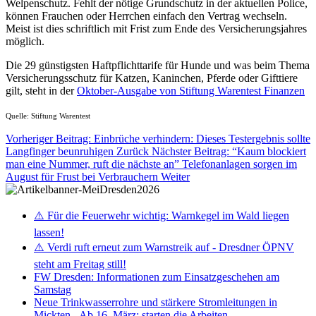
Welpenschutz. Fehlt der nötige Grundschutz in der aktuellen Police,
können Frauchen oder Herrchen einfach den Vertrag wechseln.
Meist ist dies schriftlich mit Frist zum Ende des Versicherungsjahres
möglich.
Die 29 günstigsten Haftpflichttarife für Hunde und was beim Thema
Versicherungsschutz für Katzen, Kaninchen, Pferde oder Gifttiere
gilt, steht in der
Oktober-Ausgabe von Stiftung Warentest Finanzen
Quelle: Stiftung Warentest
Vorheriger Beitrag: Einbrüche verhindern: Dieses Testergebnis sollte
Langfinger beunruhigen
Zurück
Nächster Beitrag: “Kaum blockiert
man eine Nummer, ruft die nächste an” Telefonanlagen sorgen im
August für Frust bei Verbrauchern
Weiter
⚠️ Für die Feuerwehr wichtig: Warnkegel im Wald liegen
lassen!
⚠️ Verdi ruft erneut zum Warnstreik auf - Dresdner ÖPNV
steht am Freitag still!
FW Dresden: Informationen zum Einsatzgeschehen am
Samstag
Neue Trinkwasserrohre und stärkere Stromleitungen in
Mickten - Ab 16. März: starten die Arbeiten