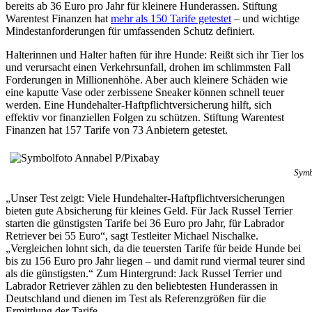
bereits ab 36 Euro pro Jahr für kleinere Hunderassen. Stiftung
Warentest Finanzen hat
mehr als 150 Tarife getestet
– und wichtige
Mindestanforderungen für umfassenden Schutz definiert.
Halterinnen und Halter haften für ihre Hunde: Reißt sich ihr Tier los
und verursacht einen Verkehrsunfall, drohen im schlimmsten Fall
Forderungen in Millionenhöhe. Aber auch kleinere Schäden wie
eine kaputte Vase oder zerbissene Sneaker können schnell teuer
werden. Eine Hundehalter-Haftpflichtversicherung hilft, sich
effektiv vor finanziellen Folgen zu schützen. Stiftung Warentest
Finanzen hat 157 Tarife von 73 Anbietern getestet.
Symb
„Unser Test zeigt: Viele Hundehalter-Haftpflichtversicherungen
bieten gute Absicherung für kleines Geld. Für Jack Russel Terrier
starten die günstigsten Tarife bei 36 Euro pro Jahr, für Labrador
Retriever bei 55 Euro“, sagt Testleiter Michael Nischalke.
„Vergleichen lohnt sich, da die teuersten Tarife für beide Hunde bei
bis zu 156 Euro pro Jahr liegen – und damit rund viermal teurer sind
als die günstigsten.“ Zum Hintergrund: Jack Russel Terrier und
Labrador Retriever zählen zu den beliebtesten Hunderassen in
Deutschland und dienen im Test als Referenzgrößen für die
Ermittlung der Tarife.