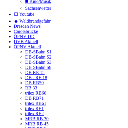
◼️ Kino/Musik
Sachsenwetter
🎞️ Youtube
🔥 Waldbrandgefahr
Dresden News
Carolabrücke
ÖPNV-DD
DVB Aktuell
ÖPNV Aktuell
DB-SBahn S1
DB-SBahn S2
DB-SBahn S3
DB-SBahn S8
DB RE 15
DB - RE 18
DB RB50
RB 33
trilex RB60
DB RB71
trilex RB61
trilex RE1
trilex RE2
MRB RB 30
MRB RB 45