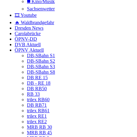
◼️ Kino/Musik
Sachsenwetter
🎞️ Youtube
🔥 Waldbrandgefahr
Dresden News
Carolabrücke
ÖPNV-DD
DVB Aktuell
ÖPNV Aktuell
DB-SBahn S1
DB-SBahn S2
DB-SBahn S3
DB-SBahn S8
DB RE 15
DB - RE 18
DB RB50
RB 33
trilex RB60
DB RB71
trilex RB61
trilex RE1
trilex RE2
MRB RB 30
MRB RB 45