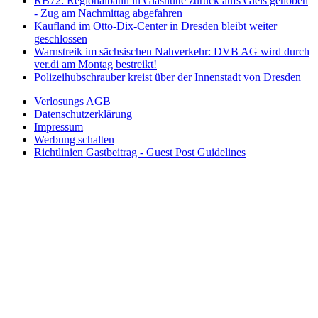
RB72: Regionalbahn in Glashütte zurück aufs Gleis gehoben
- Zug am Nachmittag abgefahren
Kaufland im Otto-Dix-Center in Dresden bleibt weiter
geschlossen
Warnstreik im sächsischen Nahverkehr: DVB AG wird durch
ver.di am Montag bestreikt!
Polizeihubschrauber kreist über der Innenstadt von Dresden
Verlosungs AGB
Datenschutzerklärung
Impressum
Werbung schalten
Richtlinien Gastbeitrag - Guest Post Guidelines