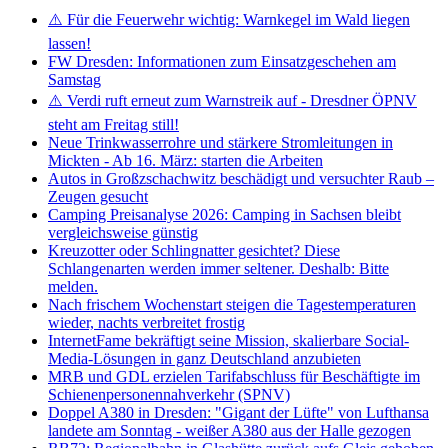
⚠️ Für die Feuerwehr wichtig: Warnkegel im Wald liegen
lassen!
FW Dresden: Informationen zum Einsatzgeschehen am
Samstag
⚠️ Verdi ruft erneut zum Warnstreik auf - Dresdner ÖPNV
steht am Freitag still!
Neue Trinkwasserrohre und stärkere Stromleitungen in
Mickten - Ab 16. März: starten die Arbeiten
Autos in Großzschachwitz beschädigt und versuchter Raub –
Zeugen gesucht
Camping Preisanalyse 2026: Camping in Sachsen bleibt
vergleichsweise günstig
Kreuzotter oder Schlingnatter gesichtet? Diese
Schlangenarten werden immer seltener. Deshalb: Bitte
melden.
Nach frischem Wochenstart steigen die Tagestemperaturen
wieder, nachts verbreitet frostig
InternetFame bekräftigt seine Mission, skalierbare Social-
Media-Lösungen in ganz Deutschland anzubieten
MRB und GDL erzielen Tarifabschluss für Beschäftigte im
Schienenpersonennahverkehr (SPNV)
Doppel A380 in Dresden: "Gigant der Lüfte" von Lufthansa
landete am Sonntag - weißer A380 aus der Halle gezogen