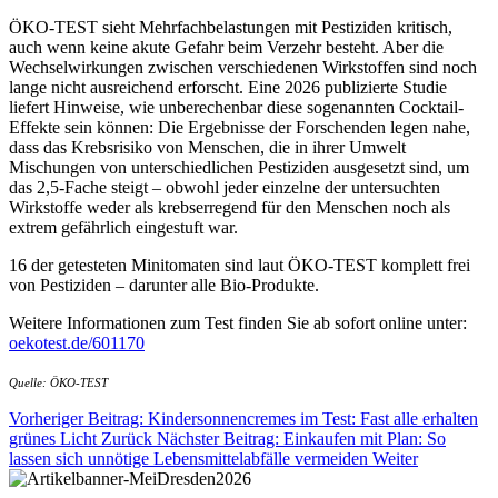
ÖKO-TEST sieht Mehrfachbelastungen mit Pestiziden kritisch,
auch wenn keine akute Gefahr beim Verzehr besteht. Aber die
Wechselwirkungen zwischen verschiedenen Wirkstoffen sind noch
lange nicht ausreichend erforscht. Eine 2026 publizierte Studie
liefert Hinweise, wie unberechenbar diese sogenannten Cocktail-
Effekte sein können: Die Ergebnisse der Forschenden legen nahe,
dass das Krebsrisiko von Menschen, die in ihrer Umwelt
Mischungen von unterschiedlichen Pestiziden ausgesetzt sind, um
das 2,5-Fache steigt – obwohl jeder einzelne der untersuchten
Wirkstoffe weder als krebserregend für den Menschen noch als
extrem gefährlich eingestuft war.
16 der getesteten Minitomaten sind laut ÖKO-TEST komplett frei
von Pestiziden – darunter alle Bio-Produkte.
Weitere Informationen zum Test finden Sie ab sofort online unter:
oekotest.de/601170
Quelle: ÖKO-TEST
Vorheriger Beitrag: Kindersonnencremes im Test: Fast alle erhalten
grünes Licht
Zurück
Nächster Beitrag: Einkaufen mit Plan: So
lassen sich unnötige Lebensmittelabfälle vermeiden
Weiter