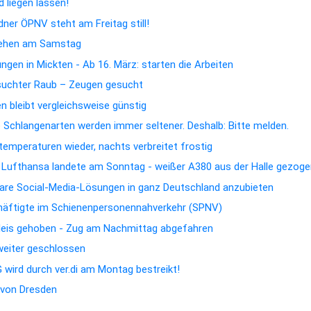
 liegen lassen!
dner ÖPNV steht am Freitag still!
hehen am Samstag
gen in Mickten - Ab 16. März: starten die Arbeiten
suchter Raub – Zeugen gesucht
 bleibt vergleichsweise günstig
e Schlangenarten werden immer seltener. Deshalb: Bitte melden.
emperaturen wieder, nachts verbreitet frostig
n Lufthansa landete am Sonntag - weißer A380 aus der Halle gezog
rbare Social-Media-Lösungen in ganz Deutschland anzubieten
chäftigte im Schienenpersonennahverkehr (SPNV)
Gleis gehoben - Zug am Nachmittag abgefahren
 weiter geschlossen
wird durch ver.di am Montag bestreikt!
t von Dresden