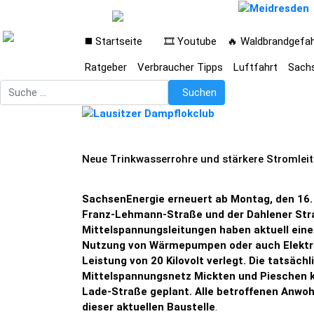
◼️ Startseite
🎞️ Youtube
🔥 Waldbrandgefa
Ratgeber
Verbraucher Tipps
Luftfahrt
Sach
Suchen
Suchen
Neue Trinkwasserrohre und stärkere Stromleitu
SachsenEnergie erneuert ab Montag, den 16.
Franz-Lehmann-Straße und der Dahlener Straß
Mittelspannungsleitungen haben aktuell eine
Nutzung von Wärmepumpen oder auch Elektro
Leistung von 20 Kilovolt verlegt. Die tatsäc
Mittelspannungsnetz Mickten und Pieschen ko
Lade-Straße geplant. Alle betroffenen Anwo
dieser aktuellen Baustelle
.