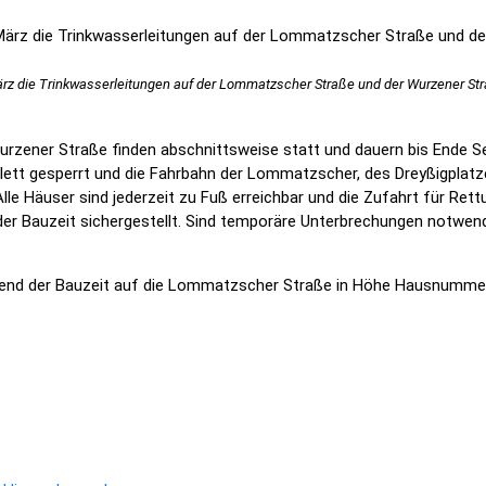
rz die Trinkwasserleitungen auf der Lommatzscher Straße und der Wurzener Str
rzener Straße finden abschnittsweise statt und dauern bis Ende Se
tt gesperrt und die Fahrbahn der Lommatzscher, des Dreyßigplatz
e Häuser sind jederzeit zu Fuß erreichbar und die Zufahrt für Rett
r Bauzeit sichergestellt. Sind temporäre Unterbrechungen notwend
ährend der Bauzeit auf die Lommatzscher Straße in Höhe Hausnummer
airWerk Nordpark Dresden beginnt
arbeiten bis EINSCHLIESSLICH 31.5. geschlossen