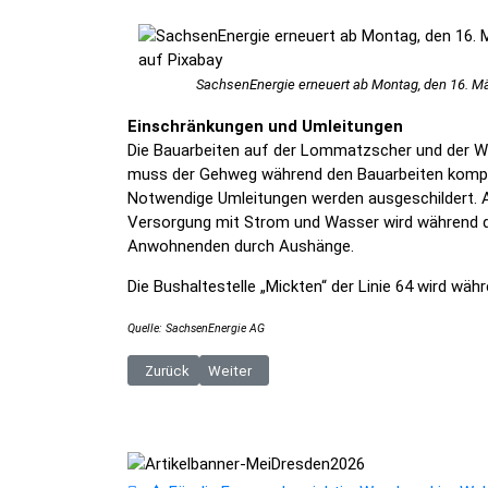
SachsenEnergie erneuert ab Montag, den 16. Mä
Einschränkungen und Umleitungen
Die Bauarbeiten auf der Lommatzscher und der Wu
muss der Gehweg während den Bauarbeiten komple
Notwendige Umleitungen werden ausgeschildert. All
Versorgung mit Strom und Wasser wird während de
Anwohnenden durch Aushänge.
Die Bushaltestelle „Mickten“ der Linie 64 wird w
Quelle: SachsenEnergie AG
Vorheriger Beitrag: Heiße Bauphase für Gewerbehof F
Nächster Beitrag: O.D.C. ist wegen Umbau
Zurück
Weiter