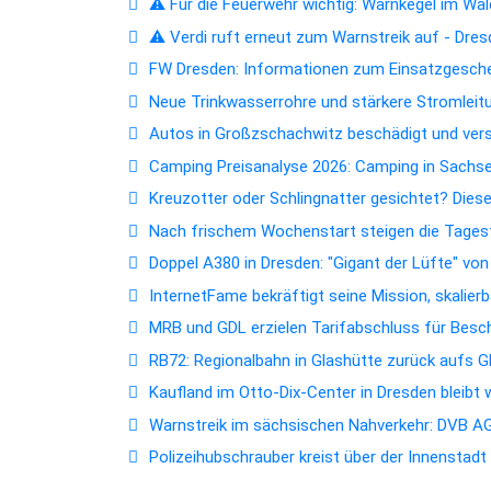
⚠️ Für die Feuerwehr wichtig: Warnkegel im Wald
⚠️ Verdi ruft erneut zum Warnstreik auf - Dres
FW Dresden: Informationen zum Einsatzgesc
Neue Trinkwasserrohre und stärkere Stromleitun
Autos in Großzschachwitz beschädigt und ver
Camping Preisanalyse 2026: Camping in Sachsen
Kreuzotter oder Schlingnatter gesichtet? Dies
Nach frischem Wochenstart steigen die Tagest
Doppel A380 in Dresden: "Gigant der Lüfte" vo
InternetFame bekräftigt seine Mission, skalie
MRB und GDL erzielen Tarifabschluss für Bes
RB72: Regionalbahn in Glashütte zurück aufs 
Kaufland im Otto-Dix-Center in Dresden bleibt
Warnstreik im sächsischen Nahverkehr: DVB AG 
Polizeihubschrauber kreist über der Innenstad