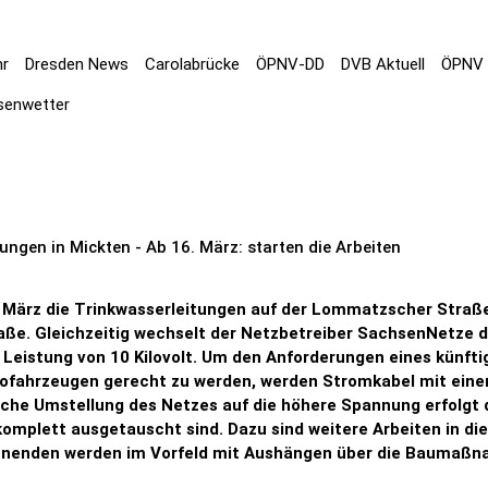
hr
Dresden News
Carolabrücke
ÖPNV-DD
DVB Aktuell
ÖPNV 
senwetter
ngen in Mickten - Ab 16. März: starten die Arbeiten
 März die Trinkwasserleitungen auf der Lommatzscher Straß
e. Gleichzeitig wechselt der Netzbetreiber SachsenNetze di
 Leistung von 10 Kilovolt. Um den Anforderungen eines künft
fahrzeugen gerecht zu werden, werden Stromkabel mit eine
hliche Umstellung des Netzes auf die höhere Spannung erfolgt 
mplett ausgetauscht sind. Dazu sind weitere Arbeiten in di
hnenden werden im Vorfeld mit Aushängen über die Baumaßnah