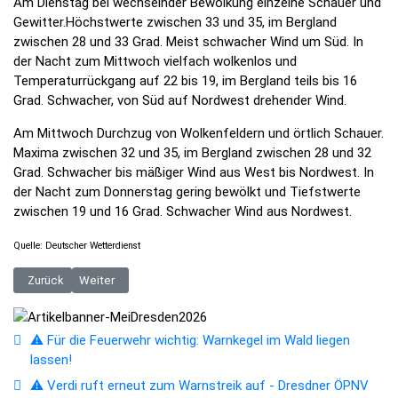
Am Dienstag bei wechselnder Bewölkung einzelne Schauer und
Gewitter.Höchstwerte zwischen 33 und 35, im Bergland
zwischen 28 und 33 Grad. Meist schwacher Wind um Süd. In
der Nacht zum Mittwoch vielfach wolkenlos und
Temperaturrückgang auf 22 bis 19, im Bergland teils bis 16
Grad. Schwacher, von Süd auf Nordwest drehender Wind.
Am Mittwoch Durchzug von Wolkenfeldern und örtlich Schauer.
Maxima zwischen 32 und 35, im Bergland zwischen 28 und 32
Grad. Schwacher bis mäßiger Wind aus West bis Nordwest. In
der Nacht zum Donnerstag gering bewölkt und Tiefstwerte
zwischen 19 und 16 Grad. Schwacher Wind aus Nordwest.
Quelle: Deutscher Wetterdienst
Vorheriger Beitrag: Die nächsten Tage Hochsommerlich mit zunehmend
Nächster Beitrag: Am Wochenende zunehmende Hitzebelastu
Zurück
Weiter
⚠️ Für die Feuerwehr wichtig: Warnkegel im Wald liegen
lassen!
⚠️ Verdi ruft erneut zum Warnstreik auf - Dresdner ÖPNV