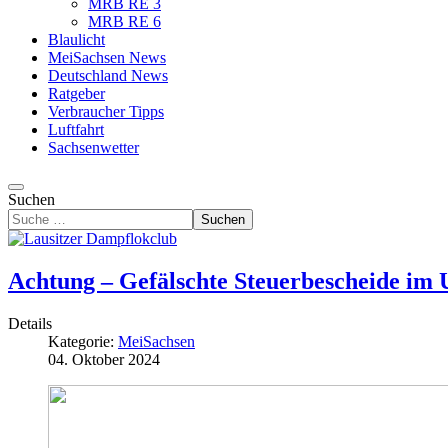
MRB RE 3
MRB RE 6
Blaulicht
MeiSachsen News
Deutschland News
Ratgeber
Verbraucher Tipps
Luftfahrt
Sachsenwetter
Suchen
Suchen
Achtung – Gefälschte Steuerbescheide im
Details
Kategorie:
MeiSachsen
04. Oktober 2024