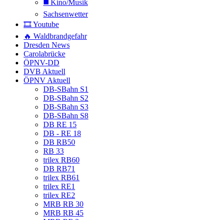
◼️ Kino/Musik
Sachsenwetter
🎞️ Youtube
🔥 Waldbrandgefahr
Dresden News
Carolabrücke
ÖPNV-DD
DVB Aktuell
ÖPNV Aktuell
DB-SBahn S1
DB-SBahn S2
DB-SBahn S3
DB-SBahn S8
DB RE 15
DB - RE 18
DB RB50
RB 33
trilex RB60
DB RB71
trilex RB61
trilex RE1
trilex RE2
MRB RB 30
MRB RB 45