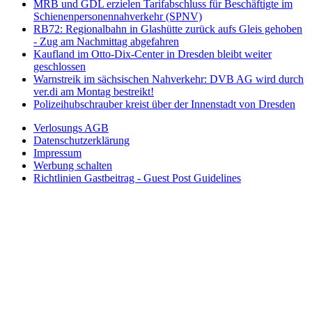
MRB und GDL erzielen Tarifabschluss für Beschäftigte im
Schienenpersonennahverkehr (SPNV)
RB72: Regionalbahn in Glashütte zurück aufs Gleis gehoben
- Zug am Nachmittag abgefahren
Kaufland im Otto-Dix-Center in Dresden bleibt weiter
geschlossen
Warnstreik im sächsischen Nahverkehr: DVB AG wird durch
ver.di am Montag bestreikt!
Polizeihubschrauber kreist über der Innenstadt von Dresden
Verlosungs AGB
Datenschutzerklärung
Impressum
Werbung schalten
Richtlinien Gastbeitrag - Guest Post Guidelines