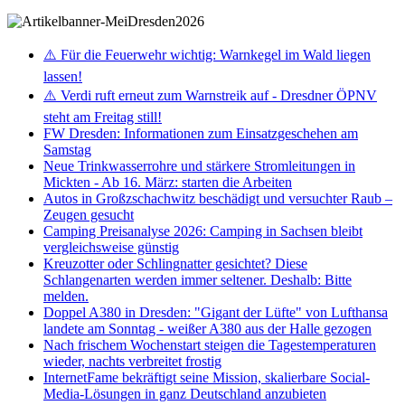
⚠️ Für die Feuerwehr wichtig: Warnkegel im Wald liegen
lassen!
⚠️ Verdi ruft erneut zum Warnstreik auf - Dresdner ÖPNV
steht am Freitag still!
FW Dresden: Informationen zum Einsatzgeschehen am
Samstag
Neue Trinkwasserrohre und stärkere Stromleitungen in
Mickten - Ab 16. März: starten die Arbeiten
Autos in Großzschachwitz beschädigt und versuchter Raub –
Zeugen gesucht
Camping Preisanalyse 2026: Camping in Sachsen bleibt
vergleichsweise günstig
Kreuzotter oder Schlingnatter gesichtet? Diese
Schlangenarten werden immer seltener. Deshalb: Bitte
melden.
Doppel A380 in Dresden: "Gigant der Lüfte" von Lufthansa
landete am Sonntag - weißer A380 aus der Halle gezogen
Nach frischem Wochenstart steigen die Tagestemperaturen
wieder, nachts verbreitet frostig
InternetFame bekräftigt seine Mission, skalierbare Social-
Media-Lösungen in ganz Deutschland anzubieten