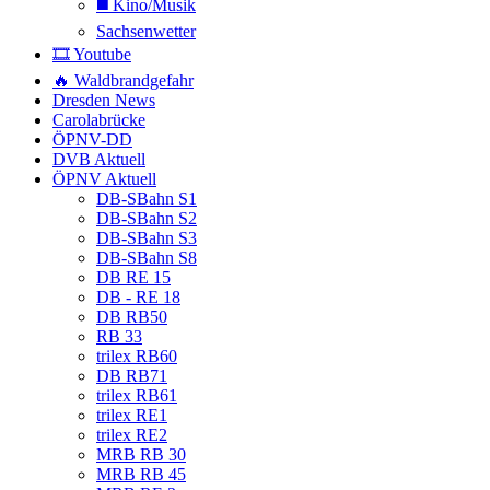
◼️ Kino/Musik
Sachsenwetter
🎞️ Youtube
🔥 Waldbrandgefahr
Dresden News
Carolabrücke
ÖPNV-DD
DVB Aktuell
ÖPNV Aktuell
DB-SBahn S1
DB-SBahn S2
DB-SBahn S3
DB-SBahn S8
DB RE 15
DB - RE 18
DB RB50
RB 33
trilex RB60
DB RB71
trilex RB61
trilex RE1
trilex RE2
MRB RB 30
MRB RB 45