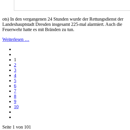
ots) In den vergangenen 24 Stunden wurde der Rettungsdienst der
Landeshauptstadt Dresden insgesamt 225-mal alarmiert. Auch die
Feuerwehr hatte es mit Bränden zu tun.
Weiterlesen …
1
2
3
4
5
6
7
8
9
10
Seite 1 von 101