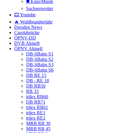
◼️ Kino/Musik
Sachsenwetter
🎞️ Youtube
🔥 Waldbrandgefahr
Dresden News
Carolabrücke
ÖPNV-DD
DVB Aktuell
ÖPNV Aktuell
DB-SBahn S1
DB-SBahn S2
DB-SBahn S3
DB-SBahn S8
DB RE 15
DB - RE 18
DB RB50
RB 33
trilex RB60
DB RB71
trilex RB61
trilex RE1
trilex RE2
MRB RB 30
MRB RB 45