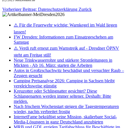
(C) 2025 MeiDresden.de
Vorheriger Beitrag: Datenschutzerklärung
Zurück
⚠️ Für die Feuerwehr wichtig: Warnkegel im Wald liegen
lassen!
FW Dresden: Informationen zum Einsatzgeschehen am
Samstag
⚠️ Verdi ruft erneut zum Warnstreik auf - Dresdner ÖPNV
steht am Freitag still!
Neue Trinkwasserrohre und stärkere Stromleitungen in
Mickten - Ab 16. März: starten die Arbeiten
Autos in Großzschachwitz beschädigt und versuchter Raub –
Zeugen gesucht
Camping Preisanalyse 2026: Camping in Sachsen bleibt
vergleichsweise günstig
Kreuzotter oder Schlingnatter gesichtet? Diese
Schlangenarten werden immer seltener. Deshalb: Bitte
melden.
Nach frischem Wochenstart steigen die Tagestemperaturen
wieder, nachts verbreitet frostig
InternetFame bekräftigt seine Mission, skalierbare Social-
Media-Lösungen in ganz Deutschland anzubieten
MRB und GDL erzielen Tarifabschluss für Beschäftigte im