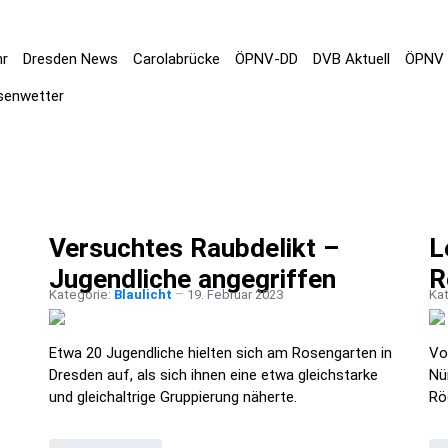
hr
Dresden News
Carolabrücke
ÖPNV-DD
DVB Aktuell
ÖPNV 
senwetter
Versuchtes Raubdelikt –
L
Jugendliche angegriffen
R
Kategorie:
Blaulicht
19. Februar 2023
Ka
Etwa 20 Jugendliche hielten sich am Rosengarten in
Vo
Dresden auf, als sich ihnen eine etwa gleichstarke
Nü
und gleichaltrige Gruppierung näherte.
Rö