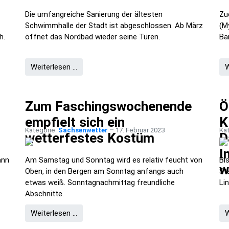
Die umfangreiche Sanierung der ältesten
Zu
Schwimmhalle der Stadt ist abgeschlossen. Ab März
(M
h.
öffnet das Nordbad wieder seine Türen.
Ba
Weiterlesen …
W
Zum Faschingswochenende
Ö
empfielt sich ein
K
Kategorie:
Sachsenwetter
17. Februar 2023
Ka
wetterfestes Kostüm
D
I
ann
Am Samstag und Sonntag wird es relativ feucht von
Bi
w
Oben, in den Bergen am Sonntag anfangs auch
St
etwas weiß. Sonntagnachmittag freundliche
Li
Abschnitte.
Weiterlesen …
W