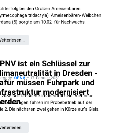
chterfolg bei den Großen Ameisenbären
yrmecophaga tridactyla): Ameisenbären-Weibchen
rdana (5) sorgte am 10.02. für Nachwuchs.
eiterlesen …
PNV ist ein Schlüssel zur
limaneutralität in Dresden -
tegorie:
ÖPNV
17. Februar 2023
afür müssen Fuhrpark und
nfrastruktur modernisiert
s 2035 soll Dresden klimaneutral sein. Vier neue
erden
adtbahnwagen fahren im Probebetrieb auf der
nie 2. Die nächsten zwei gehen in Kürze aufs Gleis.
eiterlesen …