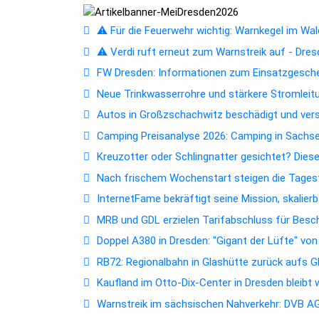
⚠️ Für die Feuerwehr wichtig: Warnkegel im Wald
⚠️ Verdi ruft erneut zum Warnstreik auf - Dres
FW Dresden: Informationen zum Einsatzgesc
Neue Trinkwasserrohre und stärkere Stromleitun
Autos in Großzschachwitz beschädigt und ver
Camping Preisanalyse 2026: Camping in Sachsen
Kreuzotter oder Schlingnatter gesichtet? Dies
Nach frischem Wochenstart steigen die Tagest
InternetFame bekräftigt seine Mission, skalie
MRB und GDL erzielen Tarifabschluss für Bes
Doppel A380 in Dresden: "Gigant der Lüfte" vo
RB72: Regionalbahn in Glashütte zurück aufs 
Kaufland im Otto-Dix-Center in Dresden bleibt
Warnstreik im sächsischen Nahverkehr: DVB AG 