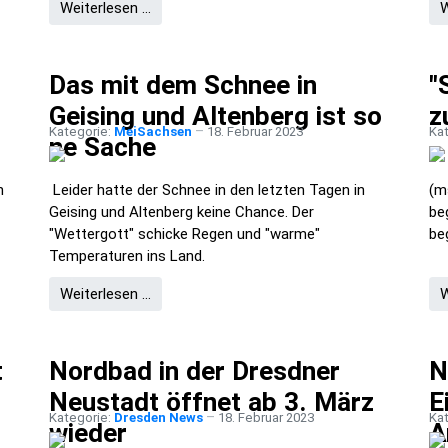
Weiterlesen …
W
Das mit dem Schnee in
"
Geising und Altenberg ist so
z
Kategorie:
MeiSachsen
18. Februar 2023
Ka
ne Sache
n
Leider hatte der Schnee in den letzten Tagen in
(m
Geising und Altenberg keine Chance. Der
be
"Wettergott" schicke Regen und "warme"
be
Temperaturen ins Land.
Weiterlesen …
W
t
Nordbad in der Dresdner
N
Neustadt öffnet ab 3. März
E
Kategorie:
Dresden News
18. Februar 2023
Ka
wieder
A