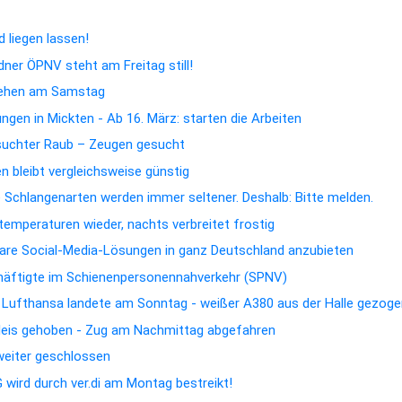
 liegen lassen!
dner ÖPNV steht am Freitag still!
hehen am Samstag
gen in Mickten - Ab 16. März: starten die Arbeiten
suchter Raub – Zeugen gesucht
 bleibt vergleichsweise günstig
e Schlangenarten werden immer seltener. Deshalb: Bitte melden.
emperaturen wieder, nachts verbreitet frostig
rbare Social-Media-Lösungen in ganz Deutschland anzubieten
chäftigte im Schienenpersonennahverkehr (SPNV)
n Lufthansa landete am Sonntag - weißer A380 aus der Halle gezog
Gleis gehoben - Zug am Nachmittag abgefahren
 weiter geschlossen
wird durch ver.di am Montag bestreikt!