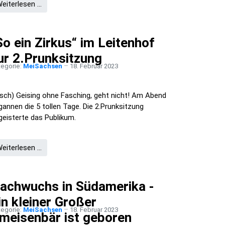
eiterlesen …
So ein Zirkus“ im Leitenhof
ur 2.Prunksitzung
tegorie:
MeiSachsen
18. Februar 2023
sch) Geising ohne Fasching, geht nicht! Am Abend
gannen die 5 tollen Tage. Die 2.Prunksitzung
geisterte das Publikum.
eiterlesen …
achwuchs in Südamerika -
in kleiner Großer
tegorie:
MeiSachsen
18. Februar 2023
meisenbär ist geboren