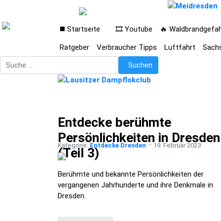
◼️ Startseite
🎞️ Youtube
🔥 Waldbrandgefa
Ratgeber
Verbraucher Tipps
Luftfahrt
Sach
Suchen
Suchen
Entdecke berühmte
Persönlichkeiten in Dresden
Kategorie:
Entdecke Dresden
19. Februar 2023
(Teil 3)
Berühmte und bekannte Persönlichkeiten der
vergangenen Jahrhunderte und ihre Denkmale in
Dresden.