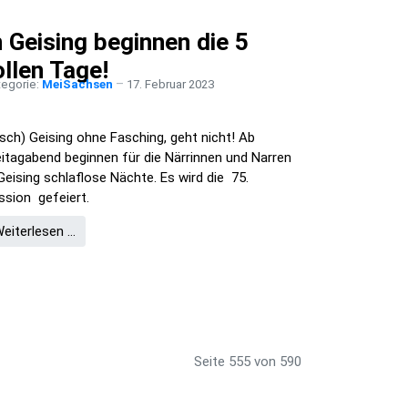
n Geising beginnen die 5
ollen Tage!
tegorie:
MeiSachsen
17. Februar 2023
sch) Geising ohne Fasching, geht nicht! Ab
eitagabend beginnen für die Närrinnen und Narren
 Geising schlaflose Nächte. Es wird die 75.
ssion gefeiert.
eiterlesen …
Seite 555 von 590