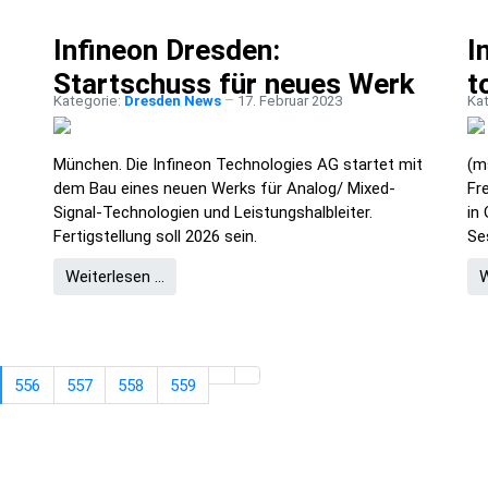
Infineon Dresden:
I
Startschuss für neues Werk
t
Kategorie:
Dresden News
17. Februar 2023
Ka
München. Die Infineon Technologies AG startet mit
(m
dem Bau eines neuen Werks für Analog/ Mixed-
Fr
Signal-Technologien und Leistungshalbleiter.
in
Fertigstellung soll 2026 sein.
Se
Weiterlesen …
W
556
557
558
559