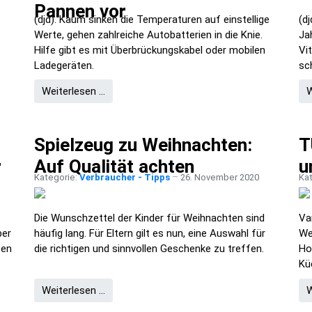
Pannen vor
(djd). Kaum sinken die Temperaturen auf einstellige
(d
Werte, gehen zahlreiche Autobatterien in die Knie.
Ja
Hilfe gibt es mit Überbrückungskabel oder mobilen
Vi
Ladegeräten.
sc
Weiterlesen …
W
Spielzeug zu Weihnachten:
T
r
Auf Qualität achten
u
Kategorie:
Verbraucher - Tipps
26. November 2020
Ka
Die Wunschzettel der Kinder für Weihnachten sind
Va
ber
häufig lang. Für Eltern gilt es nun, eine Auswahl für
We
ten
die richtigen und sinnvollen Geschenke zu treffen.
Ho
Kü
Weiterlesen …
W