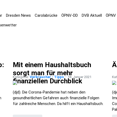
hr
Dresden News
Carolabrücke
ÖPNV-DD
DVB Aktuell
ÖPNV 
senwetter
p:
Mit einem Haushaltsbuch
Ä
sorgt man für mehr
Kategorie:
Verbraucher - Tipps
18. Januar 2021
Ka
finanziellen Durchblick
(djd). Die Corona-Pandemie hat neben den
(d
n
gesundheitlichen Gefahren auch finanzielle Folgen
Im
für zahlreiche Menschen. Da hilft ein Haushaltsbuch.
Co
Pa