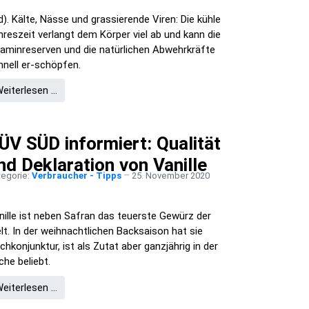
jd). Kälte, Nässe und grassierende Viren: Die kühle
hreszeit verlangt dem Körper viel ab und kann die
taminreserven und die natürlichen Abwehrkräfte
hnell er-schöpfen.
eiterlesen …
ÜV SÜD informiert: Qualität
nd Deklaration von Vanille
tegorie:
Verbraucher - Tipps
25. November 2020
nille ist neben Safran das teuerste Gewürz der
lt. In der weihnachtlichen Backsaison hat sie
chkonjunktur, ist als Zutat aber ganzjährig in der
che beliebt.
eiterlesen …