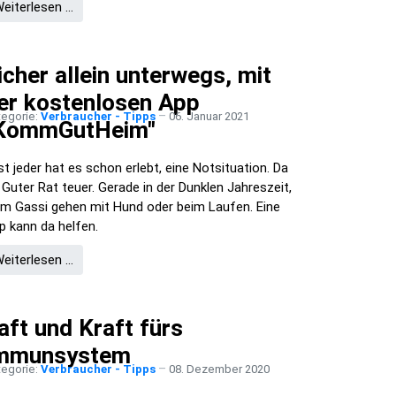
eiterlesen …
icher allein unterwegs, mit
er kostenlosen App
tegorie:
Verbraucher - Tipps
06. Januar 2021
KommGutHeim"
st jeder hat es schon erlebt, eine Notsituation. Da
t Guter Rat teuer. Gerade in der Dunklen Jahreszeit,
im Gassi gehen mit Hund oder beim Laufen. Eine
p kann da helfen.
eiterlesen …
aft und Kraft fürs
mmunsystem
tegorie:
Verbraucher - Tipps
08. Dezember 2020