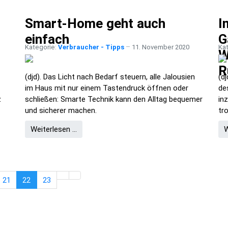
Smart-Home geht auch
I
einfach
G
Kategorie:
Verbraucher - Tipps
11. November 2020
Ka
W
R
(djd). Das Licht nach Bedarf steuern, alle Jalousien
(d
im Haus mit nur einem Tastendruck öffnen oder
de
z
schließen: Smarte Technik kann den Alltag bequemer
in
und sicherer machen.
tr
Weiterlesen …
W
21
22
23