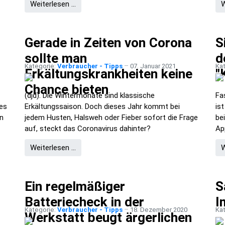
Weiterlesen …
W
Gerade in Zeiten von Corona
S
sollte man
d
Kategorie:
Verbraucher - Tipps
07. Januar 2021
Ka
Erkältungskrankheiten keine
"
Chance bieten
(djd). Die Wintermonate sind klassische
Fa
 es
Erkältungssaison. Doch dieses Jahr kommt bei
is
on
jedem Husten, Halsweh oder Fieber sofort die Frage
be
auf, steckt das Coronavirus dahinter?
Ap
Weiterlesen …
W
Ein regelmäßiger
S
Batteriecheck in der
I
Kategorie:
Verbraucher - Tipps
18. Dezember 2020
Ka
Werkstatt beugt ärgerlichen