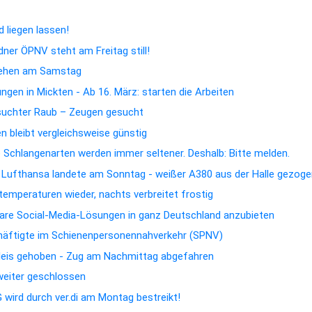
 liegen lassen!
dner ÖPNV steht am Freitag still!
hehen am Samstag
gen in Mickten - Ab 16. März: starten die Arbeiten
suchter Raub – Zeugen gesucht
 bleibt vergleichsweise günstig
e Schlangenarten werden immer seltener. Deshalb: Bitte melden.
n Lufthansa landete am Sonntag - weißer A380 aus der Halle gezog
emperaturen wieder, nachts verbreitet frostig
rbare Social-Media-Lösungen in ganz Deutschland anzubieten
chäftigte im Schienenpersonennahverkehr (SPNV)
Gleis gehoben - Zug am Nachmittag abgefahren
 weiter geschlossen
wird durch ver.di am Montag bestreikt!