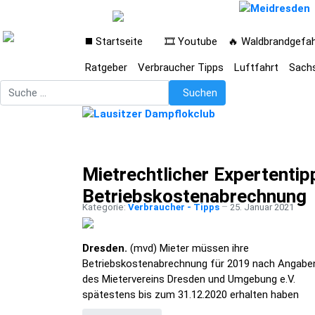
◼️ Startseite
🎞️ Youtube
🔥 Waldbrandgefa
Ratgeber
Verbraucher Tipps
Luftfahrt
Sach
Suchen
Suchen
Mietrechtlicher Expertentip
Betriebskostenabrechnung
Kategorie:
Verbraucher - Tipps
25. Januar 2021
Dresden.
(mvd) Mieter müssen ihre
Betriebskostenabrechnung für 2019 nach Angabe
des Mietervereins Dresden und Umgebung e.V.
spätestens bis zum 31.12.2020 erhalten haben