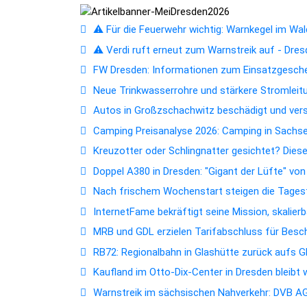
⚠️ Für die Feuerwehr wichtig: Warnkegel im Wald
⚠️ Verdi ruft erneut zum Warnstreik auf - Dres
FW Dresden: Informationen zum Einsatzgesc
Neue Trinkwasserrohre und stärkere Stromleitun
Autos in Großzschachwitz beschädigt und ver
Camping Preisanalyse 2026: Camping in Sachsen
Kreuzotter oder Schlingnatter gesichtet? Dies
Doppel A380 in Dresden: "Gigant der Lüfte" vo
Nach frischem Wochenstart steigen die Tagest
InternetFame bekräftigt seine Mission, skalie
MRB und GDL erzielen Tarifabschluss für Bes
RB72: Regionalbahn in Glashütte zurück aufs 
Kaufland im Otto-Dix-Center in Dresden bleibt
Warnstreik im sächsischen Nahverkehr: DVB AG 