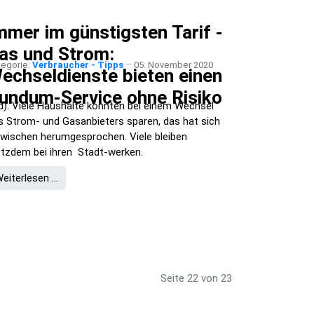
mmer im günstigsten Tarif -
as und Strom:
tegorie:
Verbraucher - Tipps
05. November 2020
echseldienste bieten einen
undum-Service ohne Risiko
jd). Viele Haushalte könnten bei einem Wechsel
s Strom- und Gasanbieters sparen, das hat sich
zwischen herumgesprochen. Viele bleiben
otzdem bei ihren Stadt-werken.
eiterlesen …
Seite 22 von 23