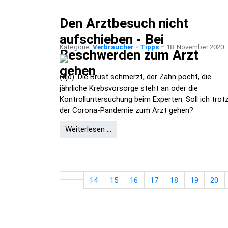
Den Arztbesuch nicht
aufschieben - Bei
Kategorie:
Verbraucher - Tipps
18. November 2020
Beschwerden zum Arzt
gehen
(djd). Die Brust schmerzt, der Zahn pocht, die
jährliche Krebsvorsorge steht an oder die
Kontrolluntersuchung beim Experten: Soll ich trot
der Corona-Pandemie zum Arzt gehen?
Weiterlesen …
14
15
16
17
18
19
20