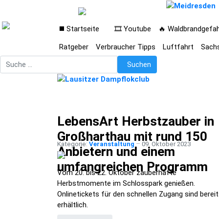
◼️ Startseite
🎞️ Youtube
🔥 Waldbrandgefa
Ratgeber
Verbraucher Tipps
Luftfahrt
Sach
Suchen
Suchen
LebensArt Herbstzauber in
Großharthau mit rund 150
Kategorie:
Veranstaltung
09. Oktober 2023
Anbietern und einem
umfangreichen Programm
Vom 20. bis 22. Oktober zauberhafte
Herbstmomente im Schlosspark genießen.
Onlinetickets für den schnellen Zugang sind berei
erhältlich.