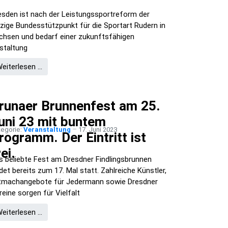
esden ist nach der Leistungssportreform der
nzige Bundesstützpunkt für die Sportart Rudern in
chsen und bedarf einer zukunftsfähigen
staltung
eiterlesen …
runaer Brunnenfest am 25.
uni 23 mit buntem
tegorie:
Veranstaltung
17. Juni 2023
rogramm. Der Eintritt ist
rei.
s beliebte Fest am Dresdner Findlingsbrunnen
ndet bereits zum 17. Mal statt. Zahlreiche Künstler,
tmachangebote für Jedermann sowie Dresdner
reine sorgen für Vielfalt
eiterlesen …