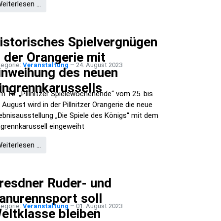
eiterlesen …
istorisches Spielvergnügen
n der Orangerie mit
tegorie:
Veranstaltung
24. August 2023
inweihung des neuen
ingrennkarussells
m 10. „Pillnitzer Spielewochenende“ vom 25. bis
 August wird in der Pillnitzer Orangerie die neue
lebnisausstellung „Die Spiele des Königs“ mit dem
ngrennkarussell eingeweiht
eiterlesen …
resdner Ruder- und
anurennsport soll
tegorie:
Veranstaltung
01. August 2023
eltklasse bleiben