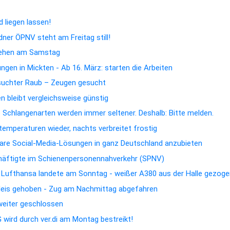
 liegen lassen!
dner ÖPNV steht am Freitag still!
hehen am Samstag
gen in Mickten - Ab 16. März: starten die Arbeiten
suchter Raub – Zeugen gesucht
 bleibt vergleichsweise günstig
e Schlangenarten werden immer seltener. Deshalb: Bitte melden.
emperaturen wieder, nachts verbreitet frostig
rbare Social-Media-Lösungen in ganz Deutschland anzubieten
chäftigte im Schienenpersonennahverkehr (SPNV)
n Lufthansa landete am Sonntag - weißer A380 aus der Halle gezog
Gleis gehoben - Zug am Nachmittag abgefahren
 weiter geschlossen
wird durch ver.di am Montag bestreikt!