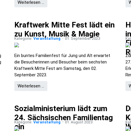
Weiterlesen …
W
Kraftwerk Mitte Fest lädt ein
H
zu Kunst, Musik & Magie
i
Kategorie:
Veranstaltung
01. September 2023
Ka
E
R
g
Ein buntes Familienfest für Jung und Alt erwartet
Zu
g
die Besucherinnen und Besucher beim sechsten
27.
Kraftwerk Mitte Fest am Samstag, den 02.
Er
September 2023.
Ri
Weiterlesen …
W
Sozialministerium lädt zum
D
24. Sächsischen Familientag
K
Kategorie:
Veranstaltung
01. August 2023
Ka
ein
W