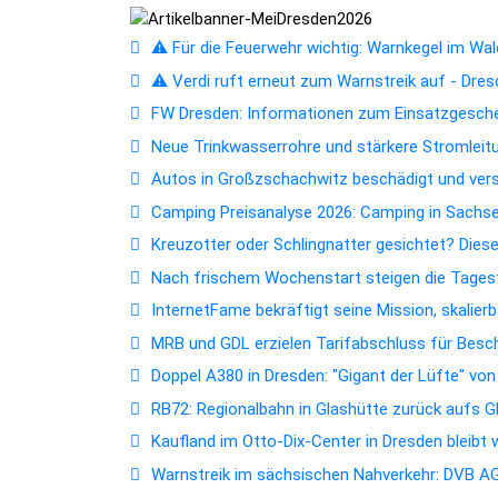
⚠️ Für die Feuerwehr wichtig: Warnkegel im Wald
⚠️ Verdi ruft erneut zum Warnstreik auf - Dres
FW Dresden: Informationen zum Einsatzgesc
Neue Trinkwasserrohre und stärkere Stromleitun
Autos in Großzschachwitz beschädigt und ver
Camping Preisanalyse 2026: Camping in Sachsen
Kreuzotter oder Schlingnatter gesichtet? Dies
Nach frischem Wochenstart steigen die Tagest
InternetFame bekräftigt seine Mission, skalie
MRB und GDL erzielen Tarifabschluss für Bes
Doppel A380 in Dresden: "Gigant der Lüfte" vo
RB72: Regionalbahn in Glashütte zurück aufs 
Kaufland im Otto-Dix-Center in Dresden bleibt
Warnstreik im sächsischen Nahverkehr: DVB AG 