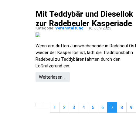
Mit Teddybär und Diesellok
zur Radebeuler Kasperiade
Kategorie:
Veranstaltung
16. Juni 2023
Wenn am dritten Juniwochenende in Radebeul Os
wieder der Kasper los ist, lädt die Traditionsbahn
Radebeul zu Teddybärenfahrten durch den
Lößnitzgrund ein.
Weiterlesen …
1
2
3
4
5
6
7
8
9