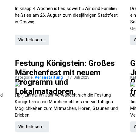
In knapp 4 Wochen ist es soweit: »Wir sind Familie«
Dr
heißt es am 26. August zum diesjährigen Stadtfest
ei
in Coswig.
Sa
Ge
Weiterlesen …
W
Festung Königstein: Großes
G
Märchenfest mit neuem
J
Kategorie:
Veranstaltung
17. Juli 2023
Ka
Programm und
P
Lokalmatadoren
f
nd
(tpr).Einmal im Jahr verwandelt sich die Festung
Da
Königstein in ein Märchenschloss mit vielfältigen
fi
Möglichkeiten zum Mitmachen, Hören, Staunen und
Mi
Erleben.
Ve
Weiterlesen …
W