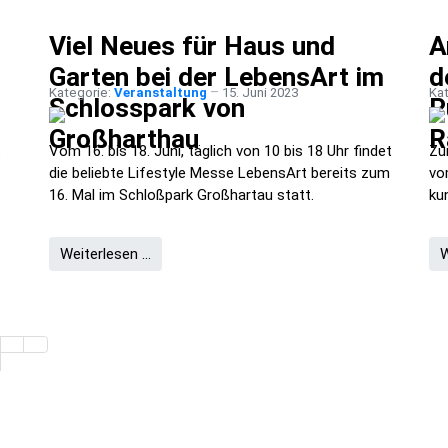
Viel Neues für Haus und
A
Garten bei der LebensArt im
d
Kategorie:
Veranstaltung
15. Juni 2023
Ka
Schlosspark von
P
Großharthau
R
t
Vom 16. bis 18. Juni, täglich von 10 bis 18 Uhr findet
Zu
die beliebte Lifestyle Messe LebensArt bereits zum
vo
16. Mal im Schloßpark Großhartau statt.
ku
Weiterlesen …
W