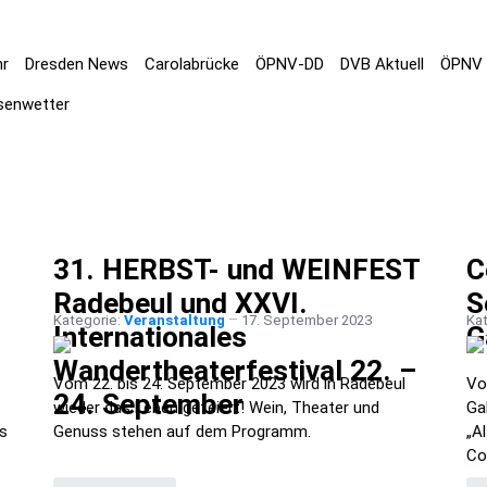
hr
Dresden News
Carolabrücke
ÖPNV-DD
DVB Aktuell
ÖPNV 
senwetter
31. HERBST- und WEINFEST
C
Radebeul und XXVI.
S
Kategorie:
Veranstaltung
17. September 2023
Ka
Internationales
G
Wandertheaterfestival 22. –
Vom 22. bis 24. September 2023 wird in Radebeul
Vo
24. September
wieder das Leben gefeiert! Wein, Theater und
Ga
ts
Genuss stehen auf dem Programm.
„A
Co