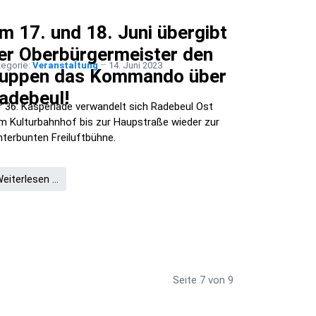
m 17. und 18. Juni übergibt
er Oberbürgermeister den
tegorie:
Veranstaltung
14. Juni 2023
uppen das Kommando über
adebeul!
r 36. Kasperiade verwandelt sich Radebeul Ost
m Kulturbahnhof bis zur Haupstraße wieder zur
nterbunten Freiluftbühne.
eiterlesen …
Seite 7 von 9